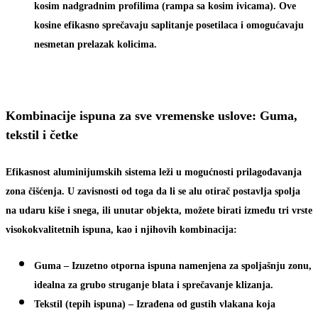
kosim nadgradnim profilima (rampa sa kosim ivicama). Ove
kosine efikasno sprečavaju saplitanje posetilaca i omogućavaju
nesmetan prelazak kolicima.
Kombinacije ispuna za sve vremenske uslove: Guma,
tekstil i četke
Efikasnost aluminijumskih sistema leži u mogućnosti prilagođavanja
zona čišćenja. U zavisnosti od toga da li se alu otirač postavlja spolja
na udaru kiše i snega, ili unutar objekta, možete birati između tri vrste
visokokvalitetnih ispuna, kao i njihovih kombinacija:
Guma
– Izuzetno otporna ispuna namenjena za spoljašnju zonu,
idealna za grubo struganje blata i sprečavanje klizanja.
Tekstil
(tepih ispuna) – Izrađena od gustih vlakana koja