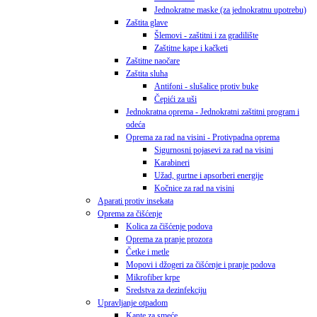
Jednokratne maske (za jednokratnu upotrebu)
Zaštita glave
Šlemovi - zaštitni i za gradilište
Zaštitne kape i kačketi
Zaštitne naočare
Zaštita sluha
Antifoni - slušalice protiv buke
Čepići za uši
Jednokratna oprema - Jednokratni zaštitni program i
odeća
Oprema za rad na visini - Protivpadna oprema
Sigurnosni pojasevi za rad na visini
Karabineri
Užad, gurtne i apsorberi energije
Kočnice za rad na visini
Aparati protiv insekata
Oprema za čišćenje
Kolica za čišćenje podova
Oprema za pranje prozora
Četke i metle
Mopovi i džogeri za čišćenje i pranje podova
Mikrofiber krpe
Sredstva za dezinfekciju
Upravljanje otpadom
Kante za smeće