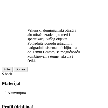
Aluminijumski otirači po meri
– ugradni i nadgradni ALU
sistemi
Vrhunski aluminijumski otirači i
alu otirači izrađeni po meri i
specifikaciji vašeg objekta.
Pogledajte ponudu ugradnih i
nadgradnih sistema u debljinama
od 12mm i 24mm, sa mogućnošću
kombinovanja gume, tekstila i
četki.
Filter
Sortiraj
back
Materijal
Aluminijum
Profil (debljina)