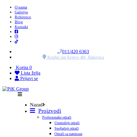
O nama
Galerija
Reference
Blog
Kontakt
011/420 6363
Kružni put Kijevo 40i, Rakovica
Korpa
0
Lista želja
Prijavi se
Nazad
Proizvodi
Profesionalni otirači
Unutrašnji otirači
Spoljašnji otirači
Otirači sa natpisom