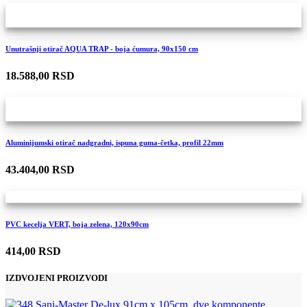
Unutrašnji otirač AQUA TRAP - boja ćumura, 90x150 cm
18.588,00 RSD
Aluminijumski otirač nadgradni, ispuna guma-četka, profil 22mm
43.404,00 RSD
PVC kecelja VERT, boja zelena, 120x90cm
414,00 RSD
IZDVOJENI PROIZVODI