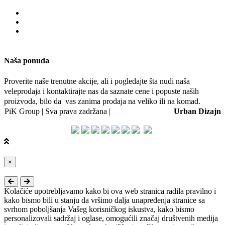
Naša ponuda
Proverite naše trenutne akcije, ali i pogledajte šta nudi naša
veleprodaja i kontaktirajte nas da saznate cene i popuste naših
proizvoda, bilo da vas zanima prodaja na veliko ili na komad.
PiK Group | Sva prava zadržana |
Web dizajn i SEO:
Urban Dizajn
Close
×
Kolačiće upotrebljavamo kako bi ova web stranica radila pravilno i
kako bismo bili u stanju da vršimo dalja unapređenja stranice sa
svrhom poboljšanja Vašeg korisničkog iskustva, kako bismo
personalizovali sadržaj i oglase, omogućili značaj društvenih medija