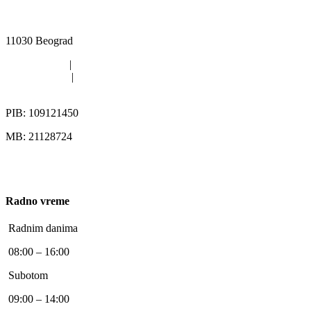
Kružni put Kijevo 40i, Rakovica, Beograd
11030 Beograd
011/420-6363
|
011/402-4112
011/402-4113
|
063/313-567
office@pikgroup.rs
PIB: 109121450
MB: 21128724
Radno vreme
Radnim danima
08:00 – 16:00
Subotom
09:00 – 14:00