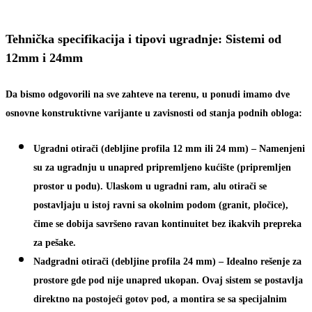
Tehnička specifikacija i tipovi ugradnje: Sistemi od
12mm i 24mm
Da bismo odgovorili na sve zahteve na terenu, u ponudi imamo dve
osnovne konstruktivne varijante u zavisnosti od stanja podnih obloga:
Ugradni otirači
(debljine profila 12 mm ili 24 mm) – Namenjeni
su za ugradnju u unapred pripremljeno kućište (pripremljen
prostor u podu). Ulaskom u ugradni ram, alu otirači se
postavljaju u istoj ravni sa okolnim podom (granit, pločice),
čime se dobija savršeno ravan kontinuitet bez ikakvih prepreka
za pešake.
Nadgradni otirači
(debljine profila 24 mm) – Idealno rešenje za
prostore gde pod nije unapred ukopan. Ovaj sistem se postavlja
direktno na postojeći gotov pod, a montira se sa specijalnim