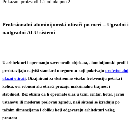
Prikazani proizvodi 1-2 od ukupno 2
Profesionalni aluminijumski otirači po meri – Ugradni i
nadgradni ALU sistemi
U arhitekturi i opremanju savremenih objekata, aluminijumski profili
predstavljaju najviši standard u segmentu koji pokrivaju
profesionalni
ulazni otirači
. Dizajnirani za ekstremno visoku frekvenciju pešaka i
kolica, ovi robusni alu otirači pružaju maksimalnu trajnost i
stabilnost. Bez obzira da li opremate ulaz u tržni centar, hotel, javnu
ustanovu ili modernu poslovnu zgradu, naši sistemi se izrađuju po
tačnim dimenzijama i obliku koji odgovaraju arhitekturi vašeg
prostora.