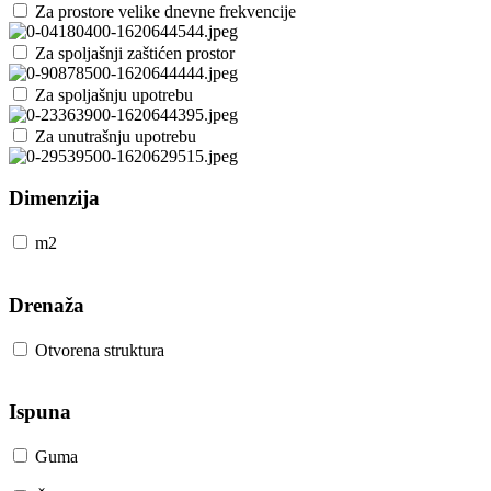
Za prostore velike dnevne frekvencije
Za spoljašnji zaštićen prostor
Za spoljašnju upotrebu
Za unutrašnju upotrebu
Dimenzija
m2
Drenaža
Otvorena struktura
Ispuna
Guma