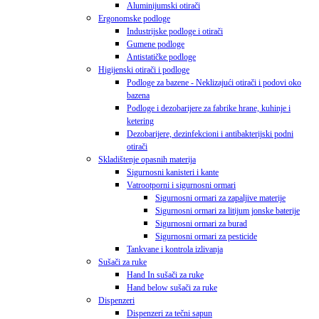
Aluminijumski otirači
Ergonomske podloge
Industrijske podloge i otirači
Gumene podloge
Antistatičke podloge
Higijenski otirači i podloge
Podloge za bazene - Neklizajući otirači i podovi oko
bazena
Podloge i dezobarijere za fabrike hrane, kuhinje i
ketering
Dezobarijere, dezinfekcioni i antibakterijski podni
otirači
Skladištenje opasnih materija
Sigurnosni kanisteri i kante
Vatrootporni i sigurnosni ormari
Sigurnosni ormari za zapaljive materije
Sigurnosni ormari za litijum jonske baterije
Sigurnosni ormari za burad
Sigurnosni ormari za pesticide
Tankvane i kontrola izlivanja
Sušači za ruke
Hand In sušači za ruke
Hand below sušači za ruke
Dispenzeri
Dispenzeri za tečni sapun