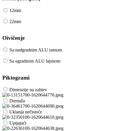
12mm
22mm
Oivičenje
Sa nadgradnim ALU ramom
Sa ugradnom ALU lajsnom
Piktogrami
Dimenzije na zahtev
Drenaža
Uklanja nečistoće
Upijajući