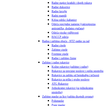
Radne majice kratkih i dugih rukava
Radne dukserice
Radne kecelje
Radni mantili
Kišna odela i kabanice
Odeća specijalne namene (vatrootporna,
antistatička, dodatno ojačana)
Odeća visoke vidljivosti
HACCP odeća
Radna i zaštitna obuća - HTZ patike za rad
Radne cipele
Zaštitne cipele
Freetime cipele
Radne i zaštitne čizme
Zaštitne i radne rukavice
Kožne rukavice (zaštitne i radne)
Rukavice za precizne poslove i opštu upotrebu
Rukavice za zaštitu od hemikalija i tečnosti
Rukavice za teške i grube poslove
ATG Rukavice
Jednokratne rukavice (za jednokratnu
upotrebu)
Zaštitne maske za lice (zaštita disajnih organa)
Polumaske
Pune maske