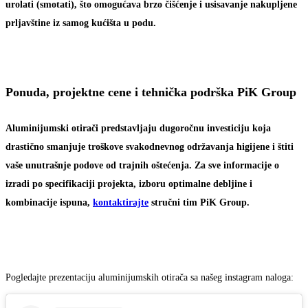
urolati (smotati), što omogućava brzo čišćenje i usisavanje nakupljene
prljavštine iz samog kućišta u podu.
Ponuda, projektne cene i tehnička podrška PiK Group
Aluminijumski otirači predstavljaju dugoročnu investiciju koja
drastično smanjuje troškove svakodnevnog održavanja higijene i štiti
vaše unutrašnje podove od trajnih oštećenja. Za sve informacije o
izradi po specifikaciji projekta, izboru optimalne debljine i
kombinacije ispuna,
kontaktirajte
stručni tim PiK Group.
Pogledajte prezentaciju aluminijumskih otirača sa našeg instagram naloga: