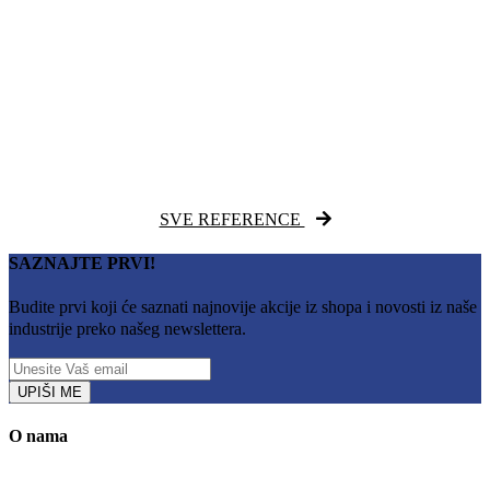
SVE REFERENCE
SAZNAJTE PRVI!
Budite prvi koji će saznati najnovije akcije iz shopa i novosti iz naše
industrije preko našeg newslettera.
UPIŠI ME
O nama