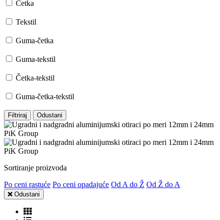
Četka
Tekstil
Guma-četka
Guma-tekstil
Četka-tekstil
Guma-četka-tekstil
Filtriraj
Odustani
Sortiranje proizvoda
Po ceni rastuće
Po ceni opadajuće
Od A do Ž
Od Ž do A
Odustani