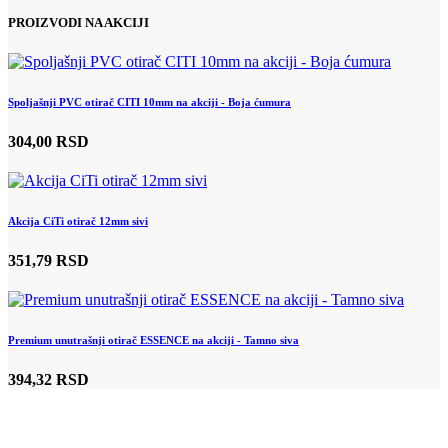
PROIZVODI NA AKCIJI
Spoljašnji PVC otirač CITI 10mm na akciji - Boja ćumura
304,00 RSD
Akcija CiTi otirač 12mm sivi
351,79 RSD
Premium unutrašnji otirač ESSENCE na akciji - Tamno siva
394,32 RSD