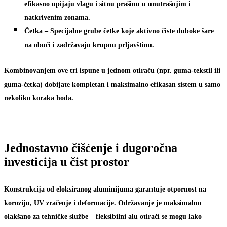
efikasno upijaju vlagu i sitnu prašinu u unutrašnjim i
natkrivenim zonama.
Četka
– Specijalne grube četke koje aktivno čiste duboke šare
na obući i zadržavaju krupnu prljavštinu.
Kombinovanjem ove tri ispune u jednom otiraču (npr. guma-tekstil ili
guma-četka) dobijate kompletan i maksimalno efikasan sistem u samo
nekoliko koraka hoda.
Jednostavno čišćenje i dugoročna
investicija u čist prostor
Konstrukcija od eloksiranog aluminijuma garantuje otpornost na
koroziju, UV zračenje i deformacije. Održavanje je maksimalno
olakšano za tehničke službe – fleksibilni alu otirači se mogu lako