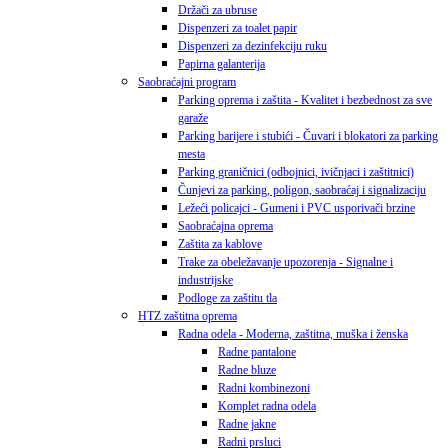
Držači za ubruse
Dispenzeri za toalet papir
Dispenzeri za dezinfekciju ruku
Papirna galanterija
Saobraćajni program
Parking oprema i zaštita - Kvalitet i bezbednost za sve
garaže
Parking barijere i stubići - Čuvari i blokatori za parking
mesta
Parking graničnici (odbojnici, ivičnjaci i zaštitnici)
Čunjevi za parking, poligon, saobraćaj i signalizaciju
Ležeći policajci - Gumeni i PVC usporivači brzine
Saobraćajna oprema
Zaštita za kablove
Trake za obeležavanje upozorenja - Signalne i
industrijske
Podloge za zaštitu tla
HTZ zaštitna oprema
Radna odela - Moderna, zaštitna, muška i ženska
Radne pantalone
Radne bluze
Radni kombinezoni
Komplet radna odela
Radne jakne
Radni prsluci