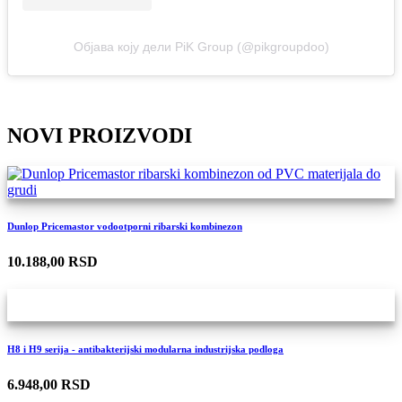
Објава коју дели PiK Group (@pikgroupdoo)
NOVI PROIZVODI
Dunlop Pricemastor vodootporni ribarski kombinezon
10.188,00 RSD
H8 i H9 serija - antibakterijski modularna industrijska podloga
6.948,00 RSD