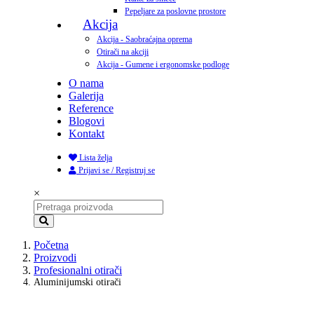
Pepeljare za poslovne prostore
Akcija
Akcija - Saobraćajna oprema
Otirači na akciji
Akcija - Gumene i ergonomske podloge
O nama
Galerija
Reference
Blogovi
Kontakt
Lista želja
Prijavi se / Registruj se
×
Početna
Proizvodi
Profesionalni otirači
Aluminijumski otirači