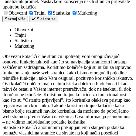
i analizirali promet. Nastavkom korišćenja naših stranica prihvatate
upotrebu kolačića.
Obavezni
Trajni
Statistika
Marketing
Saznaj više
Slažem se
Obavezni
Trajni
Statistika
Marketing
Obavezni kolačići čine stranicu upotrebljivom omogućavajući
osnovne funkcionalnosti kao što su navigacija stranicom i pristup
zaštićenim sadržajima. Koristimo kolačiće koji su nužni za ispravno
funkcionisanje naše web stranice kako bismo omogućili pojedine
tehničke funkcije i tako Vam osigurali pozitivno korisničko iskustvo.
Ovi kolačići obično imaju datum isteka daleko u budućnosti i kao
takvi će ostati u Vašem internet pretraživaču, dok ne isteknu, ili dok
ih ručno ne izbrišete. Koristimo trajne kolačiće za funkcionalnosti
kao što su “Ostanite prijavljeni”, što korisniku olakšava pristup kao
registrovanom korisniku. Takođe koristimo trajne kolačiće kako
bismo bolje razumeli navike korisnika, da možemo da poboljšamo
web stranicu prema Vašim navikama. Ova informacija je anonimna
– ne vidimo individualne podatke korisnika.
Statistički kolačići anonimnim prikupljanjem i slanjem podataka
pomažu vlasnicima stranice da shvate na koji način posetioci