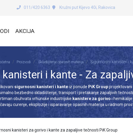
011/420 6363
Kružni put Kijevo 40i, Rakovica
ODI
AKCIJA
Sigurnosni kanisteri i k
očetna
Proizvodi
Skladištenje opasnih materija
kanisteri i kante - Za zapalj
fikovani
sigurnosni kanisteri i kante
iz ponude
PiK Group
projektovani
imalno bezbedno skladištenje, transport i pretakanje zapaljivih tečnosti
rtiman obuhvata vrhunske industrijske
kanistere za gorivo
i hemikalije 
čavaju curenje, eksplozije i isparavanje opasnih materija u radnom pros