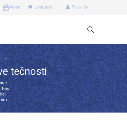
Korpa
Lista Želja
Prijavi Se
ante
ive tečnosti
 su za
. Naš
koji
toru.