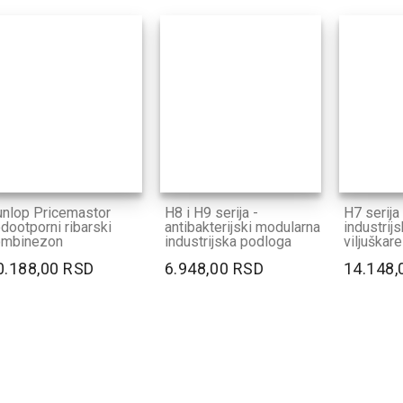
nlop Pricemastor
H8 i H9 serija -
H7 serija
dootporni ribarski
antibakterijski modularna
industrij
ombinezon
industrijska podloga
viljuškare
0.188,00 RSD
6.948,00 RSD
14.148,