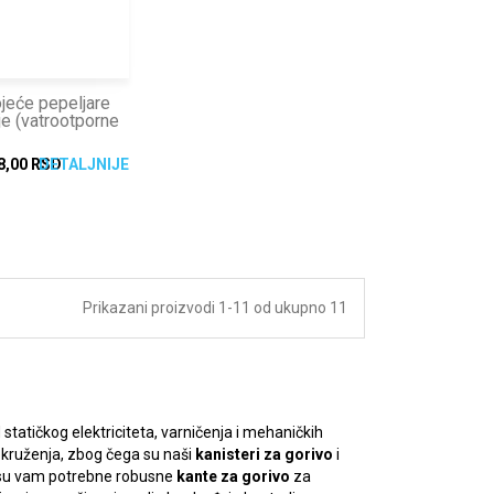
eće pepeljare
je (vatrootporne
8,00 RSD
DETALJNIJE
Prikazani proizvodi 1-11 od ukupno 11
tatičkog elektriciteta, varničenja i mehaničkih
okruženja, zbog čega su naši
kanisteri za gorivo
i
 su vam potrebne robusne
kante za gorivo
za