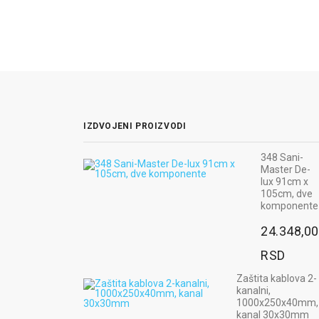
IZDVOJENI PROIZVODI
348 Sani-
Radna b
Zaštitna
Master De-
MAX NE
gradjevinska
lux 91cm x
boja pla
PVC mreža,
105cm, dve
narandžasta,
3.060
komponente
100cmx50m
24.348,00
RSD
2.748,00
Ugaoni odbo
RSD
RSD
od gume,
800x100x1
Zaštita kablova 2-
pravougaoni
kanalni,
crno-žuti
1000x250x40mm,
kanal 30x30mm