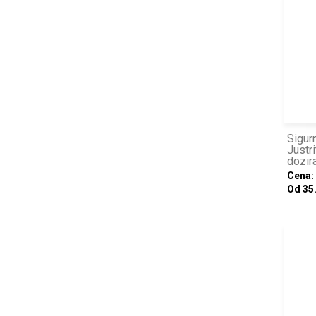
Sigur
Justr
dozir
Cena:
Od 35