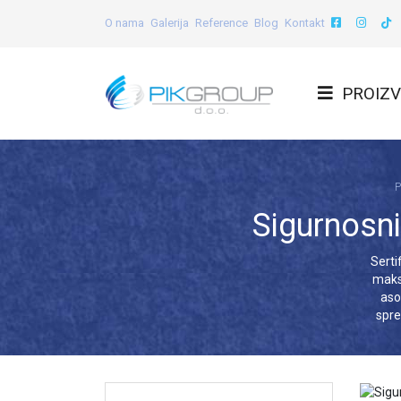
O nama
Galerija
Reference
Blog
Kontakt
PROIZV
P
Sigurnosni 
Serti
maks
aso
spre