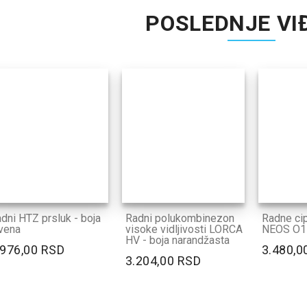
POSLEDNJE VI
dni HTZ prsluk - boja
Radni polukombinezon
Radne ci
vena
visoke vidljivosti LORCA
NEOS O1
HV - boja narandžasta
.976,00 RSD
3.480,0
3.204,00 RSD