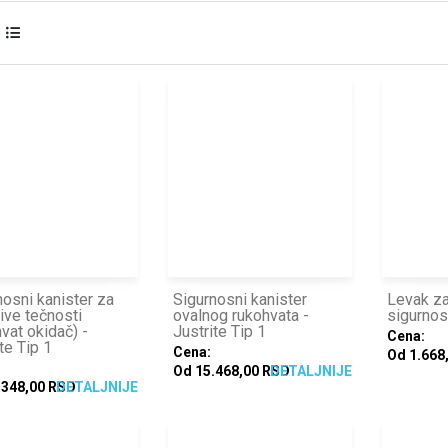
nosni kanister za
Sigurnosni kanister
Levak za
ive tečnosti
ovalnog rukohvata -
sigurnos
vat okidač) -
Justrite Tip 1
Cena:
te Tip 1
Cena:
Od 1.668
Od 15.468,00 RSD
DETALJNIJE
.348,00 RSD
DETALJNIJE