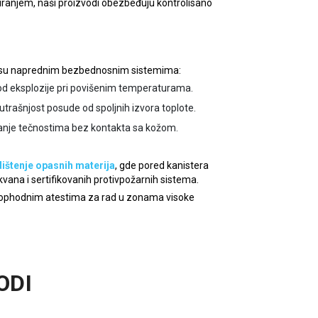
ziranjem, naši proizvodi obezbeđuju kontrolisano
 su naprednim bezbednosnim sistemima:
od eksplozije pri povišenim temperaturama.
nutrašnjost posude od spoljnih izvora toplote.
vanje tečnostima bez kontakta sa kožom.
ištenje opasnih materija
, gde pored kanistera
kvana i sertifikovanih protivpožarnih sistema.
neophodnim atestima za rad u zonama visoke
ODI