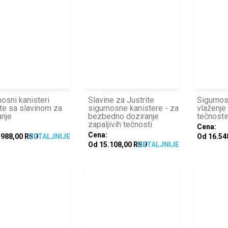
nosni kanisteri
Slavine za Justrite
Sigurno
ite sa slavinom za
sigurnosne kanistere - za
vlaženje
anje
bezbedno doziranje
tečnost
zapaljivih tečnosti
Cena:
Cena:
.988,00 RSD
DETALJNIJE
Od 16.54
Od 15.108,00 RSD
DETALJNIJE