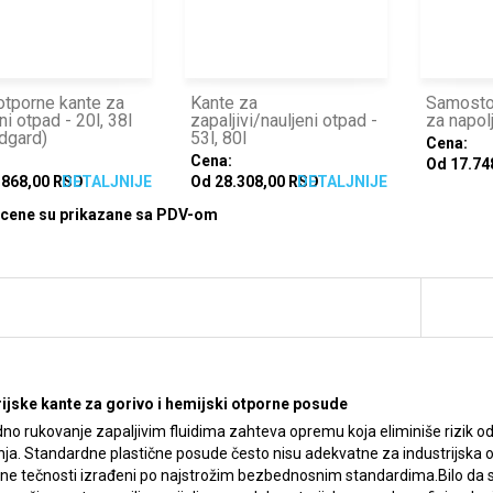
otporne kante za
Kante za
Samostoj
ni otpad - 20l, 38l
zapaljivi/nauljeni otpad -
za napol
dgard)
53l, 80l
Cena:
Cena:
Od 17.74
.868,00 RSD
DETALJNIJE
Od 28.308,00 RSD
DETALJNIJE
cene su prikazane sa PDV-om
rijske kante za gorivo i hemijski otporne posude
o rukovanje zapaljivim fluidima zahteva opremu koja eliminiše rizik od s
ja. Standardne plastične posude često nisu adekvatne za industrijska 
vne tečnosti izrađeni po najstrožim bezbednosnim standardima.Bilo da