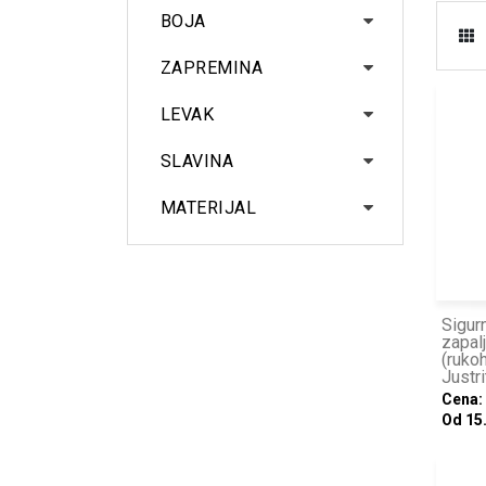
BOJA
ZAPREMINA
LEVAK
SLAVINA
MATERIJAL
Sigur
zapalj
(rukoh
Justri
Cena:
Od 15