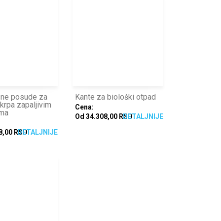
sne posude za
Kante za biološki otpad
 krpa zapaljivim
Cena:
ima
Od 34.308,00 RSD
DETALJNIJE
8,00 RSD
DETALJNIJE