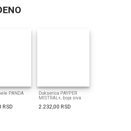
ĐENO
pele PANDA
Dukserica PAYPER
MISTRAL+, boja siva
0 RSD
2.232,00 RSD