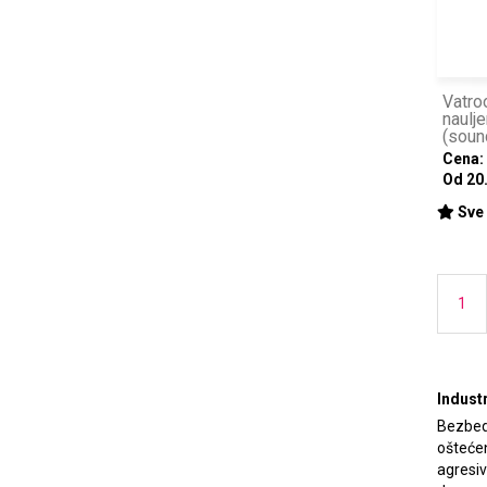
Vatro
naulje
(soun
Cena:
Od 20
Sve 
1
Indust
Bezbedn
oštećen
agresi