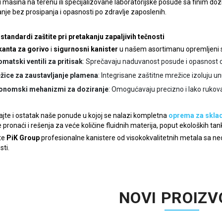
mašina na terenu ili specijalizovane laboratorijske posude sa finim do
nje bez prosipanja i opasnosti po zdravlje zaposlenih.
 standardi zaštite pri pretakanju zapaljivih tečnosti
kanta za gorivo
i
sigurnosni kanister
u našem asortimanu opremljeni
matski ventili za pritisak
: Sprečavaju naduvanost posude i opasnost 
žice za zaustavljanje plamena
: Integrisane zaštitne mrežice izoluju u
onomski mehanizmi za doziranje
: Omogućavaju precizno i lako ruko
jte i ostatak naše ponude u kojoj se nalazi kompletna
oprema za sklad
pronaći i rešenja za veće količine fluidnih materija, poput ekoloških tan
te
PiK Group
profesionalne kanistere od visokokvalitetnih metala sa 
ti.
NOVI PROIZV