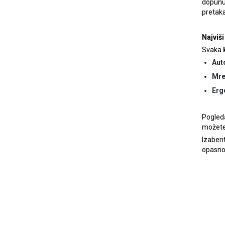
dopunu 
pretaka
Najviši
Svaka
Auto
Mre
Erg
Pogleda
možete 
Izaberi
opasnos