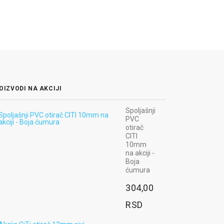
OIZVODI NA AKCIJI
Radna bluza
Spoljašnji
MAX NEO -
PVC
boja plava
otirač
CITI
3.060,00
10mm
na akciji -
RSD
Boja
ćumura
Ugaoni odbojnik
od gume,
304,00
800x100x10mm,
pravougaoni,
RSD
crno-žuti