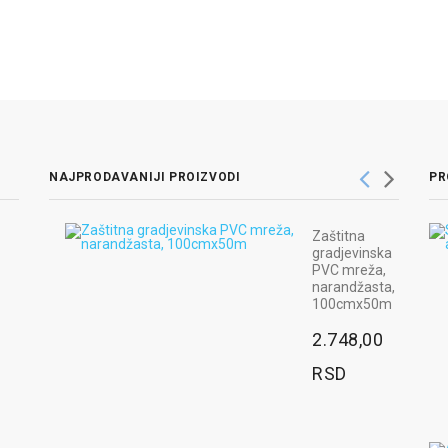
NAJPRODAVANIJI PROIZVODI
PR
luza
Zaštitna
O -
gradjevinska
va
PVC mreža,
narandžasta,
,00
100cmx50m
2.748,00
jnik
RSD
0mm,
,