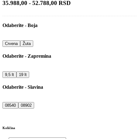
35.988,00 - 52.788,00 RSD
Odaberite - Boja
Crvena
Žuta
Odaberite - Zapremina
9,5 lt
19 lt
Odaberite - Slavina
08540
08902
Količina