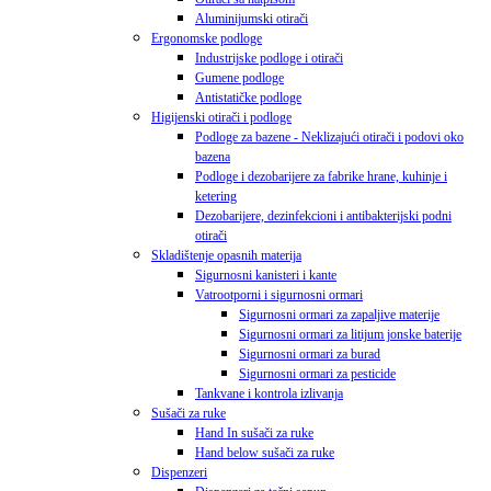
Aluminijumski otirači
Ergonomske podloge
Industrijske podloge i otirači
Gumene podloge
Antistatičke podloge
Higijenski otirači i podloge
Podloge za bazene - Neklizajući otirači i podovi oko
bazena
Podloge i dezobarijere za fabrike hrane, kuhinje i
ketering
Dezobarijere, dezinfekcioni i antibakterijski podni
otirači
Skladištenje opasnih materija
Sigurnosni kanisteri i kante
Vatrootporni i sigurnosni ormari
Sigurnosni ormari za zapaljive materije
Sigurnosni ormari za litijum jonske baterije
Sigurnosni ormari za burad
Sigurnosni ormari za pesticide
Tankvane i kontrola izlivanja
Sušači za ruke
Hand In sušači za ruke
Hand below sušači za ruke
Dispenzeri