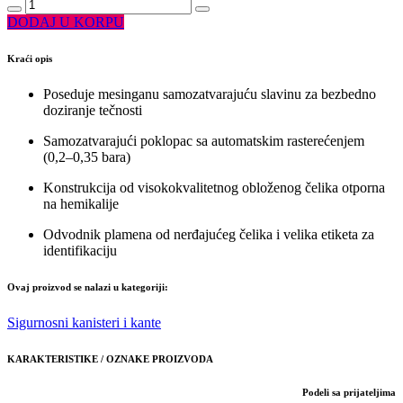
DODAJ U KORPU
Kraći opis
Poseduje mesinganu samozatvarajuću slavinu za bezbedno
doziranje tečnosti
Samozatvarajući poklopac sa automatskim rasterećenjem
(0,2–0,35 bara)
Konstrukcija od visokokvalitetnog obloženog čelika otporna
na hemikalije
Odvodnik plamena od nerđajućeg čelika i velika etiketa za
identifikaciju
Ovaj proizvod se nalazi u kategoriji:
Sigurnosni kanisteri i kante
KARAKTERISTIKE / OZNAKE PROIZVODA
Podeli sa prijateljima