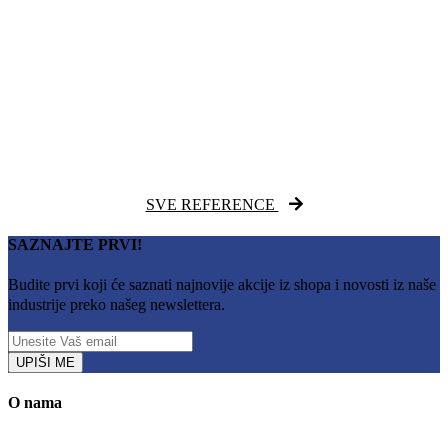
SVE REFERENCE
SAZNAJTE PRVI!
Budite prvi koji će saznati najnovije akcije iz shopa i novosti iz naše
industrije preko našeg newslettera.
UPIŠI ME
O nama