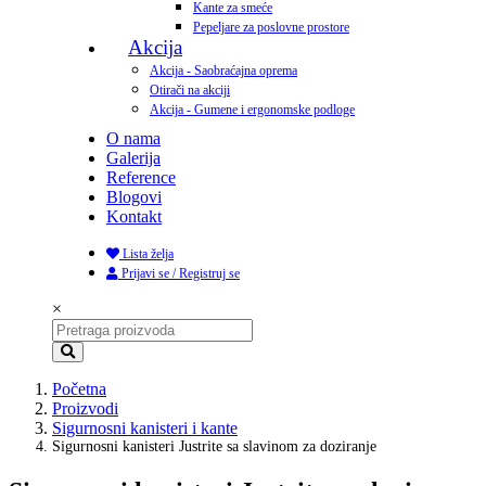
Kante za smeće
Pepeljare za poslovne prostore
Akcija
Akcija - Saobraćajna oprema
Otirači na akciji
Akcija - Gumene i ergonomske podloge
O nama
Galerija
Reference
Blogovi
Kontakt
Lista želja
Prijavi se / Registruj se
×
Početna
Proizvodi
Sigurnosni kanisteri i kante
Sigurnosni kanisteri Justrite sa slavinom za doziranje