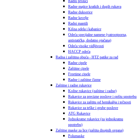
Radni prsluci
Radne majice kratkih i dugih rukava
Radne dukserice
Radne kecelje
Radni mantili
Kišna odela i kabanice
Odeća specijalne namene (vatrootporna,
antistatička, dodatno ojačana)
Odeća visoke vidljivosti
HACCP odeća
Radna i zaštitna obuća - HTZ patike za rad
Radne cipele
Zaštitne cipele
Freetime cipele
Radne i zaštitne čizme
Zaštitne i radne rukavice
Kožne rukavice (zaštitne i radne)
Rukavice za precizne poslove i opštu upotrebu
Rukavice za zaštitu od hemikalija i tečnosti
Rukavice za teške i grube poslove
ATG Rukavice
Jednokratne rukavice (za jednokratnu
upotrebu)
Zaštitne maske za lice (zaštita disajnih organa)
Polumaske