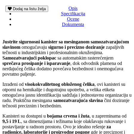
Opis
Dodaj na listu želja
Specifikacija
Ocene
Dokumenta
Justrite sigurnosni kanister sa mesinganom samozatvarajućom
slavinom
omogućavaju
sigurno i precizno doziranje
zapaljivih
tečnosti u industrijskim i profesionalnim okruženjima.
Samozatvarajući poklopac
sa automatskim rasterećenjem
sprečava prosipanje i isparavanje
, dok odvodnik plamena od
nerđajućeg čelika dodatno povećava bezbednost i onemogućava
povratno paljenje.
Izrađeni od
visokokvalitetnog obloženog čelika
, ovi kanisteri su
otporni na hemikalije i dugotrajnu upotrebu, a velika etiketa
omogućava jasnu identifikaciju sadržaja i jednostavnu organizaciju u
radu. Praktična mesingana
samozatvarajuća slavina
čini doziranje
tečnosti preciznim i bezbednim.
Kanisteri su dostupni u
bojama crvena i žuta
, u zapreminama od
9,5 i 19 L
, sa dimenzijama i težinama koje olakšavaju rukovanje i
postavljanje u radnom prostoru. Ovo je idealno rešenje
za
radionice, laboratorije i proizvodne pogone
gde je preciznost i