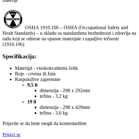
materije
OSHA 1910.106 – OSHA (Occupational Safety and
Healt Standards) – u skladu sa standardima bezbednosti i zdravlja na
radu koji se odnose na opasne materijale i zapaljive tečnosti
(1910.106)
Specifikacija:
Materijal - visokokvalitetni čelik
Boje - crvena ili žuta
Raspoložive zapremine
9,5 lt
dimenzija - 298 x 292mm
težina - 3,2 kg
19 lt
dimenzija - 298 x 429mm
težina - 3,6 kg
Prijavite se da biste mogli da komentarišete
Prijavi se