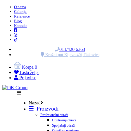
O nama
Galerija
Reference
Blog
Kontakt
011/420 6363
Kružni put Kijevo 40i, Rakovica
Korpa
0
Lista želja
Prijavi se
Nazad
Proizvodi
Profesionalni otirači
Unutrašnji otirači
Spoljašnji otirači
Otirači sa natpisom