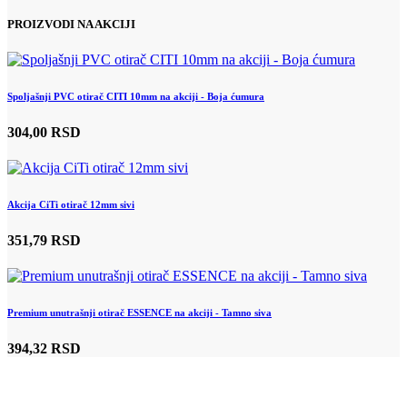
PROIZVODI NA AKCIJI
Spoljašnji PVC otirač CITI 10mm na akciji - Boja ćumura
304,00 RSD
Akcija CiTi otirač 12mm sivi
351,79 RSD
Premium unutrašnji otirač ESSENCE na akciji - Tamno siva
394,32 RSD