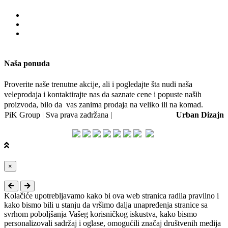
Naša ponuda
Proverite naše trenutne akcije, ali i pogledajte šta nudi naša
veleprodaja i kontaktirajte nas da saznate cene i popuste naših
proizvoda, bilo da vas zanima prodaja na veliko ili na komad.
PiK Group | Sva prava zadržana |
Web dizajn i SEO:
Urban Dizajn
Close
×
Kolačiće upotrebljavamo kako bi ova web stranica radila pravilno i
kako bismo bili u stanju da vršimo dalja unapređenja stranice sa
svrhom poboljšanja Vašeg korisničkog iskustva, kako bismo
personalizovali sadržaj i oglase, omogućili značaj društvenih medija