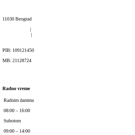
Kružni put Kijevo 40i, Rakovica, Beograd
11030 Beograd
011/420-6363
|
011/402-4112
011/402-4113
|
063/313-567
office@pikgroup.rs
PIB: 109121450
MB: 21128724
Radno vreme
Radnim danima
08:00 – 16:00
Subotom
09:00 – 14:00