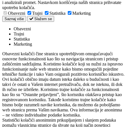
i analizirali promet. Nastavkom korišćenja naših stranica prihvatate
upotrebu kolačića.
Obavezni
Trajni
Statistika
Marketing
Saznaj više
Slažem se
Obavezni
Trajni
Statistika
Marketing
Obavezni kolačići čine stranicu upotrebljivom omogućavajući
osnovne funkcionalnosti kao što su navigacija stranicom i pristup
zaštićenim sadržajima. Koristimo kolačiće koji su nužni za ispravno
funkcionisanje naše web stranice kako bismo omogućili pojedine
tehničke funkcije i tako Vam osigurali pozitivno korisničko iskustvo.
Ovi kolačići obično imaju datum isteka daleko u budućnosti i kao
takvi će ostati u Vašem internet pretraživaču, dok ne isteknu, ili dok
ih ručno ne izbrišete. Koristimo trajne kolačiće za funkcionalnosti
kao što su “Ostanite prijavljeni”, što korisniku olakšava pristup kao
registrovanom korisniku. Takođe koristimo trajne kolačiće kako
bismo bolje razumeli navike korisnika, da možemo da poboljšamo
web stranicu prema Vašim navikama. Ova informacija je anonimna
– ne vidimo individualne podatke korisnika.
Statistički kolačići anonimnim prikupljanjem i slanjem podataka
pomažu vlasnicima stranice da shvate na koji način posetioci