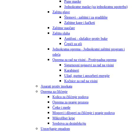
Pune maske
Jednokratne maske (za jednokratnu upotrebu)
Zaštita glave
Šlemovi - zaštitni i za gradilište
Zaštitne kape i kačketi
Zaštitne naočare
Zaštita sluha
Antifoni - slušalice protiv buke
Čepići za uši
Jednokratna oprema - Jednokratni zaštitni program i
odeća
Oprema za rad na visini - Protivpadna oprema
Sigurnosni pojasevi za rad na visini
Karabineri
Užad, gurtne i apsorberi energije
Kočnice za rad na visini
Aparati protiv insekata
Oprema za čišćenje
Kolica za čišćenje podova
Oprema za pranje prozora
Četke i metle
Mopovi i džogeri za čišćenje i pranje podova
Mikrofiber krpe
Sredstva za dezinfekciju
Upravljanje otpadom