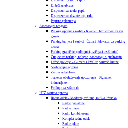
Dispenzeri za tečni sapun
Držači za ubruse
Dispenzeri za toalet papir
Dispenzeri za dezinfekciju ruku
Papirna galanterija
Saobraćajni program
Parking oprema i zaštita - Kvalitet i bezbednost za sve
garaže
Parking barijere i stubići - Čuvari i blokatori za parking
mesta
Parking graničnici (odbojnici, ivičnjaci i zaštitnici)
Čunjevi za parking, poligon, saobraćaj i signalizaciju
Ležeći policajci - Gumeni i PVC usporivači brzine
Saobraćajna oprema
Zaštita za kablove
Trake za obeležavanje upozorenja - Signalne i
industrijske
Podloge za zaštitu tla
HTZ zaštitna oprema
Radna odela - Moderna, zaštitna, muška i ženska
Radne pantalone
Radne bluze
Radni kombinezoni
Komplet radna odela
Radne jakne