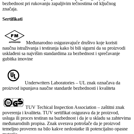
bezbednost pri rukovanju zapaljivim tečnostima od ključnog
značaja.
Sertifikati
Međunarodno osiguravajuće društvo koje koristi
naučna istraživanja i testiranja kako bi bili sigurni da su proizvodi
usklađeni sa najvišim standardima za bezbednost i sprečavanje
gubitka imovine
Underwriters Laboratories – UL znak označava da
proizvod ispunjava naučne standarde bezbednosti i kvaliteta
TUV Techical Inspection Association – zaštitni znak
poverenja i kvaliteta. TUV sertifikat osigurava da je proizvod,
usluga ili proces testiran na bazbednost i da je u skladu sa zahtevima
međunarodnih propisa. Znak uverava potrošače da je proizvod
temeljno proveren na bilo kakve nedostatke ili potencijalno opasne