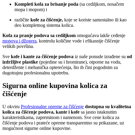
Kompleti kofa za brisanje poda
(sa cediljkom, nosačem
mopa i mopom) i
različite
kofe za čišćenje,
koje se koriste samostalno ili kao
deo kompletnog sistema kolica.
Kofa za pranje podova sa cediljkom
omogućava lakše ceđenje
mopova i džogera
, kontrolu količine vode i efikasnije čišćenje
velikih površina.
Sve
kofe i kante za čišćenje podova
iz naše ponude izrađene su
od
izdržljive plastike
(pojedine su i hromirane), otporne na vodu,
deterdžente i mehanička opterećenja, što ih čini pogodnim za
dugotrajnu profesionalnu upotrebu.
Sigurna online kupovina kolica za
čišćenje
U okviru
Profesionalne opreme za čišćenje
dostupna su kvalitetna
kolica za čišćenje podova, kante i kofe
sa jasno istaknutim
karakteristikama, zapreminom i namenom. Sve cene kolica za
čišćenje podova i prateće opreme transparentno su prikazane, uz
mogućnost sigurne online kupovine.