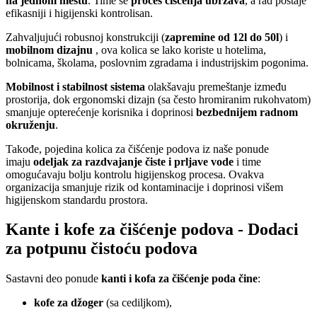
na jednom mestu
. Time se
proces čišćenja ubrzava
, a rad postaje
efikasniji i higijenski kontrolisan.
Zahvaljujući robusnoj konstrukciji (
zapremine od 12l do 50l
) i
mobilnom dizajnu
, ova kolica se lako koriste u hotelima,
bolnicama, školama, poslovnim zgradama i industrijskim pogonima.
Mobilnost i stabilnost sistema
olakšavaju premeštanje između
prostorija, dok ergonomski dizajn (sa često hromiranim rukohvatom)
smanjuje opterećenje korisnika i doprinosi
bezbednijem radnom
okruženju
.
Takođe, pojedina kolica za čišćenje podova iz naše ponude
imaju
odeljak za razdvajanje čiste i prljave vode
i time
omogućavaju bolju kontrolu higijenskog procesa. Ovakva
organizacija smanjuje rizik od kontaminacije i doprinosi višem
higijenskom standardu prostora.
Kante i kofe za čišćenje podova - Dodaci
za potpunu čistoću podova
Sastavni deo ponude
kanti i kofa za čišćenje poda čine
:
kofe za džoger
(sa cediljkom),