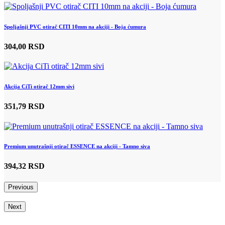
Spoljašnji PVC otirač CITI 10mm na akciji - Boja ćumura
304,00 RSD
Akcija CiTi otirač 12mm sivi
351,79 RSD
Premium unutrašnji otirač ESSENCE na akciji - Tamno siva
394,32 RSD
Previous
Next