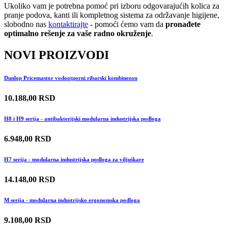
Ukoliko vam je potrebna pomoć pri izboru odgovarajućih kolica za
pranje podova, kanti ili kompletnog sistema za održavanje higijene,
slobodno nas
kontaktirajte
- pomoći ćemo vam da
pronađete
optimalno rešenje za vaše radno okruženje
.
NOVI PROIZVODI
Dunlop Pricemastor vodootporni ribarski kombinezon
10.188,00 RSD
H8 i H9 serija - antibakterijski modularna industrijska podloga
6.948,00 RSD
H7 serija - modularna industrijska podloga za viljuškare
14.148,00 RSD
M serija - modularna industrijsko ergonomska podloga
9.108,00 RSD