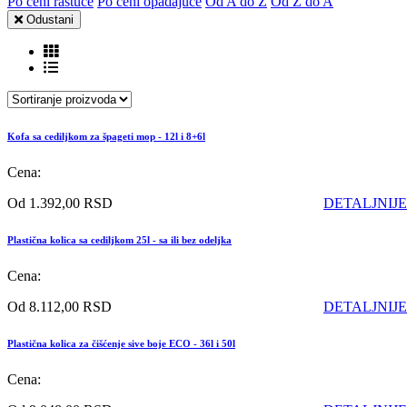
Po ceni rastuće
Po ceni opadajuće
Od A do Ž
Od Ž do A
Odustani
Kofa sa cediljkom za špageti mop - 12l i 8+6l
Cena:
Od 1.392,00 RSD
DETALJNIJE
Plastična kolica sa cediljkom 25l - sa ili bez odeljka
Cena:
Od 8.112,00 RSD
DETALJNIJE
Plastična kolica za čišćenje sive boje ECO - 36l i 50l
Cena: