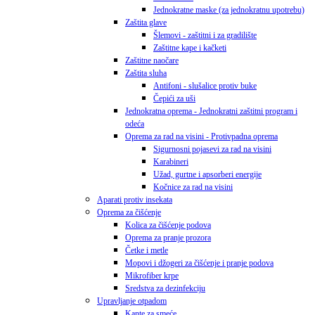
Jednokratne maske (za jednokratnu upotrebu)
Zaštita glave
Šlemovi - zaštitni i za gradilište
Zaštitne kape i kačketi
Zaštitne naočare
Zaštita sluha
Antifoni - slušalice protiv buke
Čepići za uši
Jednokratna oprema - Jednokratni zaštitni program i
odeća
Oprema za rad na visini - Protivpadna oprema
Sigurnosni pojasevi za rad na visini
Karabineri
Užad, gurtne i apsorberi energije
Kočnice za rad na visini
Aparati protiv insekata
Oprema za čišćenje
Kolica za čišćenje podova
Oprema za pranje prozora
Četke i metle
Mopovi i džogeri za čišćenje i pranje podova
Mikrofiber krpe
Sredstva za dezinfekciju
Upravljanje otpadom
Kante za smeće