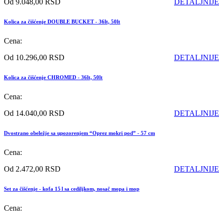
Od 9.048,00 RSD
DETALJNIJE
Kolica za čišćenje DOUBLE BUCKET - 36lt, 50lt
Cena:
Od 10.296,00 RSD
DETALJNIJE
Kolica za čišćenje CHROMED - 36lt, 50lt
Cena:
Od 14.040,00 RSD
DETALJNIJE
Dvostrano obeležje sa upozorenjem “Oprez mokri pod” - 57 cm
Cena:
Od 2.472,00 RSD
DETALJNIJE
Set za čišćenje - kofa 15 l sa cediljkom, nosač mopa i mop
Cena: