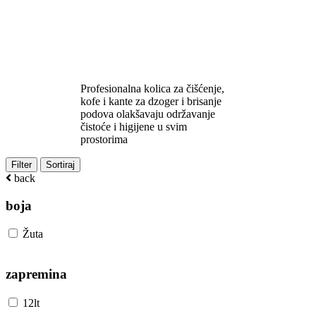
Kolica za čišćenje podova -
Kante za brisanje | Cena i
ponuda
Profesionalna kolica za čišćenje,
kofe i kante za dzoger i brisanje
podova olakšavaju održavanje
čistoće i higijene u svim
prostorima
Filter
Sortiraj
back
boja
Žuta
zapremina
12lt