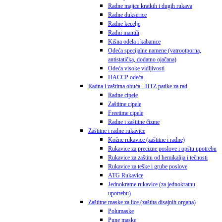
Radne majice kratkih i dugih rukava
Radne dukserice
Radne kecelje
Radni mantili
Kišna odela i kabanice
Odeća specijalne namene (vatrootporna,
antistatička, dodatno ojačana)
Odeća visoke vidljivosti
HACCP odeća
Radna i zaštitna obuća - HTZ patike za rad
Radne cipele
Zaštitne cipele
Freetime cipele
Radne i zaštitne čizme
Zaštitne i radne rukavice
Kožne rukavice (zaštitne i radne)
Rukavice za precizne poslove i opštu upotrebu
Rukavice za zaštitu od hemikalija i tečnosti
Rukavice za teške i grube poslove
ATG Rukavice
Jednokratne rukavice (za jednokratnu
upotrebu)
Zaštitne maske za lice (zaštita disajnih organa)
Polumaske
Pune maske