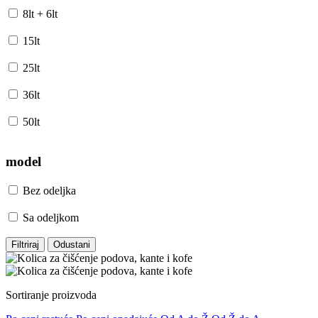
8lt + 6lt
15lt
25lt
36lt
50lt
model
Bez odeljka
Sa odeljkom
Filtriraj
Odustani
Sortiranje proizvoda