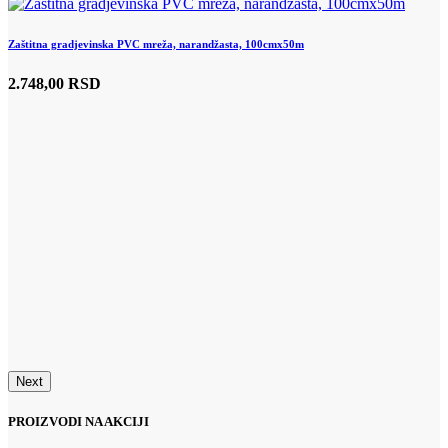
Zaštitna gradjevinska PVC mreža, narandžasta, 100cmx50m
R
2.748,00 RSD
3
U
R
2
Next
PROIZVODI NA AKCIJI