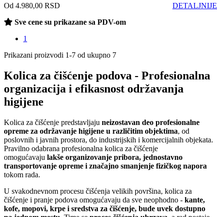
Od 4.980,00 RSD
DETALJNIJE
Sve cene su prikazane sa PDV-om
1
Prikazani proizvodi 1-7 od ukupno 7
Kolica za čišćenje podova - Profesionalna
organizacija i efikasnost održavanja
higijene
Kolica za čišćenje predstavljaju
neizostavan deo profesionalne
opreme za održavanje higijene u različitim objektima
, od
poslovnih i javnih prostora, do industrijskih i komercijalnih objekata.
Pravilno odabrana profesionalna kolica za čišćenje
omogućavaju
lakše organizovanje pribora, jednostavno
transportovanje opreme i značajno smanjenje fizičkog napora
tokom rada.
U svakodnevnom procesu čišćenja velikih površina, kolica za
čišćenje i pranje podova omogućavaju da sve neophodno -
kante,
kofe, mopovi, krpe i sredstva za čišćenje, bude uvek dostupno