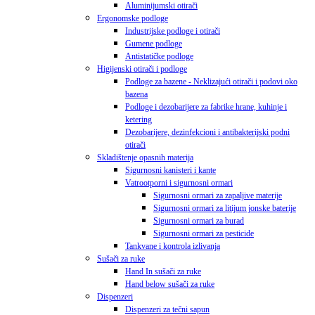
Aluminijumski otirači
Ergonomske podloge
Industrijske podloge i otirači
Gumene podloge
Antistatičke podloge
Higijenski otirači i podloge
Podloge za bazene - Neklizajući otirači i podovi oko
bazena
Podloge i dezobarijere za fabrike hrane, kuhinje i
ketering
Dezobarijere, dezinfekcioni i antibakterijski podni
otirači
Skladištenje opasnih materija
Sigurnosni kanisteri i kante
Vatrootporni i sigurnosni ormari
Sigurnosni ormari za zapaljive materije
Sigurnosni ormari za litijum jonske baterije
Sigurnosni ormari za burad
Sigurnosni ormari za pesticide
Tankvane i kontrola izlivanja
Sušači za ruke
Hand In sušači za ruke
Hand below sušači za ruke
Dispenzeri
Dispenzeri za tečni sapun