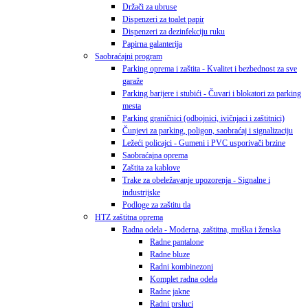
Držači za ubruse
Dispenzeri za toalet papir
Dispenzeri za dezinfekciju ruku
Papirna galanterija
Saobraćajni program
Parking oprema i zaštita - Kvalitet i bezbednost za sve
garaže
Parking barijere i stubići - Čuvari i blokatori za parking
mesta
Parking graničnici (odbojnici, ivičnjaci i zaštitnici)
Čunjevi za parking, poligon, saobraćaj i signalizaciju
Ležeći policajci - Gumeni i PVC usporivači brzine
Saobraćajna oprema
Zaštita za kablove
Trake za obeležavanje upozorenja - Signalne i
industrijske
Podloge za zaštitu tla
HTZ zaštitna oprema
Radna odela - Moderna, zaštitna, muška i ženska
Radne pantalone
Radne bluze
Radni kombinezoni
Komplet radna odela
Radne jakne
Radni prsluci