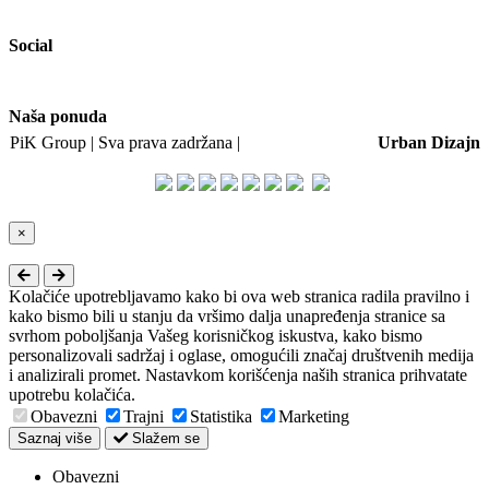
Social
Naša ponuda
PiK Group | Sva prava zadržana |
Web dizajn i SEO:
Urban Dizajn
Close
×
Kolačiće upotrebljavamo kako bi ova web stranica radila pravilno i
kako bismo bili u stanju da vršimo dalja unapređenja stranice sa
svrhom poboljšanja Vašeg korisničkog iskustva, kako bismo
personalizovali sadržaj i oglase, omogućili značaj društvenih medija
i analizirali promet. Nastavkom korišćenja naših stranica prihvatate
upotrebu kolačića.
Obavezni
Trajni
Statistika
Marketing
Saznaj više
Slažem se
Obavezni