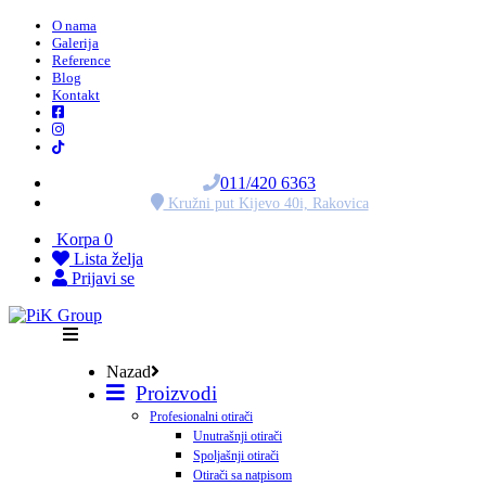
O nama
Galerija
Reference
Blog
Kontakt
011/420 6363
Kružni put Kijevo 40i, Rakovica
Korpa
0
Lista želja
Prijavi se
Nazad
Proizvodi
Profesionalni otirači
Unutrašnji otirači
Spoljašnji otirači
Otirači sa natpisom