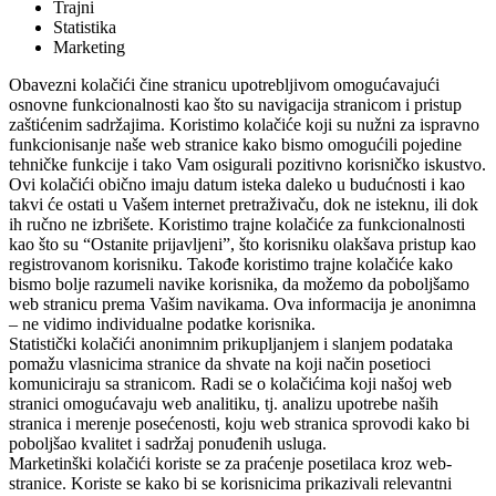
Trajni
Statistika
Marketing
Obavezni kolačići čine stranicu upotrebljivom omogućavajući
osnovne funkcionalnosti kao što su navigacija stranicom i pristup
zaštićenim sadržajima. Koristimo kolačiće koji su nužni za ispravno
funkcionisanje naše web stranice kako bismo omogućili pojedine
tehničke funkcije i tako Vam osigurali pozitivno korisničko iskustvo.
Ovi kolačići obično imaju datum isteka daleko u budućnosti i kao
takvi će ostati u Vašem internet pretraživaču, dok ne isteknu, ili dok
ih ručno ne izbrišete. Koristimo trajne kolačiće za funkcionalnosti
kao što su “Ostanite prijavljeni”, što korisniku olakšava pristup kao
registrovanom korisniku. Takođe koristimo trajne kolačiće kako
bismo bolje razumeli navike korisnika, da možemo da poboljšamo
web stranicu prema Vašim navikama. Ova informacija je anonimna
– ne vidimo individualne podatke korisnika.
Statistički kolačići anonimnim prikupljanjem i slanjem podataka
pomažu vlasnicima stranice da shvate na koji način posetioci
komuniciraju sa stranicom. Radi se o kolačićima koji našoj web
stranici omogućavaju web analitiku, tj. analizu upotrebe naših
stranica i merenje posećenosti, koju web stranica sprovodi kako bi
poboljšao kvalitet i sadržaj ponuđenih usluga.
Marketinški kolačići koriste se za praćenje posetilaca kroz web-
stranice. Koriste se kako bi se korisnicima prikazivali relevantni