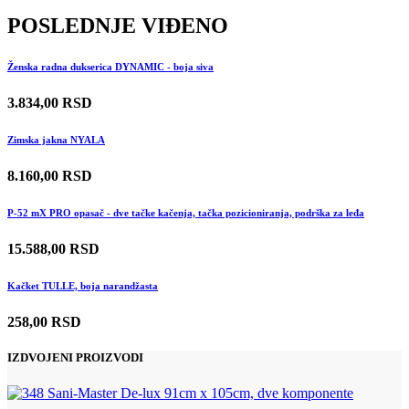
POSLEDNJE VIĐENO
Ženska radna dukserica DYNAMIC - boja siva
3.834,00 RSD
Zimska jakna NYALA
8.160,00 RSD
P-52 mX PRO opasač - dve tačke kačenja, tačka pozicioniranja, podrška za leđa
15.588,00 RSD
Kačket TULLE, boja narandžasta
258,00 RSD
IZDVOJENI PROIZVODI