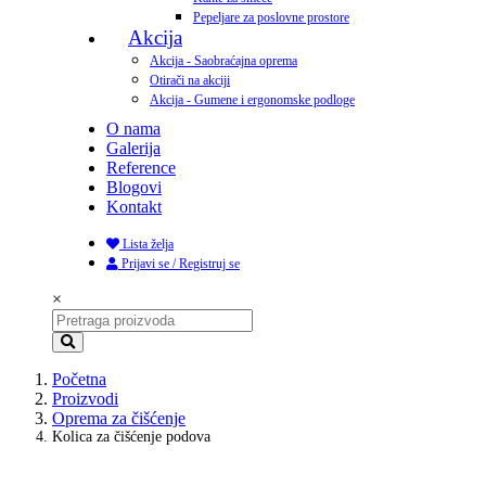
Pepeljare za poslovne prostore
Akcija
Akcija - Saobraćajna oprema
Otirači na akciji
Akcija - Gumene i ergonomske podloge
O nama
Galerija
Reference
Blogovi
Kontakt
Lista želja
Prijavi se / Registruj se
×
Početna
Proizvodi
Oprema za čišćenje
Kolica za čišćenje podova