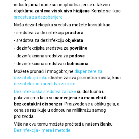
industrijama hrane su neophodna, jer se u takvim
objektima
zahteva visok nivo higijene
. Koriste se i kao
sredstva za dezobarijere
.
Naša dezinfekcijska sredstva možete koristiti kao:
- sredstva za dezinfekciju
prostora
- sredstva za dezinfekciju
objekata
- dezinfekcijska sredstva za
površine
- dezinfekciona sredstva za
podove
- dezinfekciona sredstva u
bolnicama
Možete pronaći i mnogobrojne
dispenzere za
dezinfekciju ruku
idealne za sva prometna mesta, kao i
dezinfekciono sredstvo za ruke
.
Dezinfekcijska sredstva za ruke
su dostupna u
pakovanjima koja su
namenjena za manuelni ili
bezkontaktni dispenzer
. Proizvode se u obliku gela, a
cena se razlikuje u odnosu na mililitražu samog
proizvoda.
Više na ovu temu možete pročitati u našem članku
Dezinfekcija - mere i metode
.