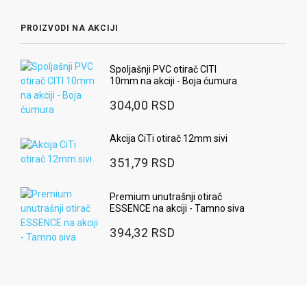
PROIZVODI NA AKCIJI
Spoljašnji PVC otirač CITI
10mm na akciji - Boja ćumura
304,00 RSD
Akcija CiTi otirač 12mm sivi
351,79 RSD
Premium unutrašnji otirač
ESSENCE na akciji - Tamno siva
394,32 RSD