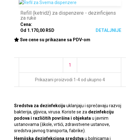
Refill (ketridž) za dispenzere - dezinficijens
za ruke
Cena:
Od 1.170,00 RSD
DETALJNIJE
Sve cene su prikazane sa PDV-om
1
Prikazani proizvodi 1-4 od ukupno 4
Sredstva za dezinfekciju
uklanjaju i sprečavaju razvoj
bakterija, gljivica, virusa. Koriste se za
dezinfekciju
podova i različitih površina i objekata
u javnim
ustanovama (škole, vrtići, zdravstvene ustanove,
sredstva javnog transporta, fabrike).
Hemijska dezinfekciona sredstva
u bolnicama i