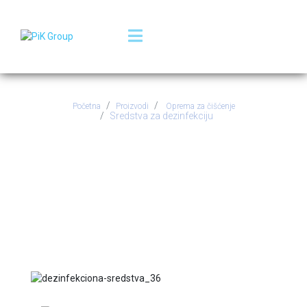
Početna
Proizvodi
Oprema za čišćenje
Sredstva za dezinfekciju
Sredstva za
dezinfekciju
Sredstva za dezinfekciju sprečavaju razvoj bakterija i
virusa u prostorima javnog transporta, bolnicama,
školama, kafićima, fabrikama.