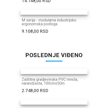
14.148,00 RSD
M serija - modularna industrijsko
ergonomska podloga
9.108,00 RSD
POSLEDNJE VIĐENO
Zaštitna gradjevinska PVC mreža,
narandžasta, 100cmx50m
2.748,00 RSD