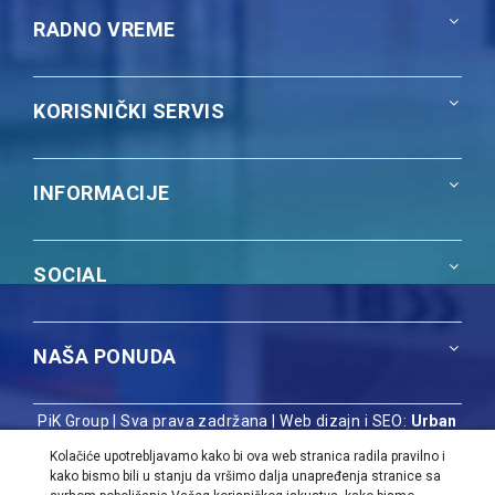
RADNO VREME
KORISNIČKI SERVIS
INFORMACIJE
SOCIAL
NAŠA PONUDA
PiK Group | Sva prava zadržana |
Web dizajn i SEO:
Urban
Dizajn
Kolačiće upotrebljavamo kako bi ova web stranica radila pravilno i
kako bismo bili u stanju da vršimo dalja unapređenja stranice sa