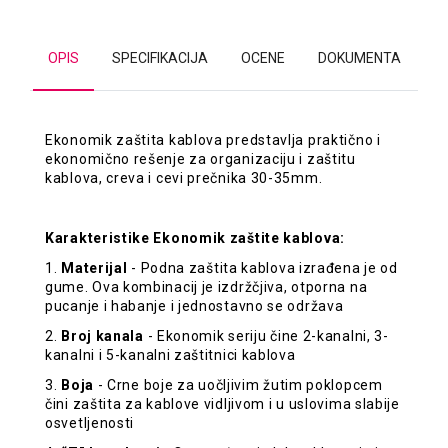
OPIS
SPECIFIKACIJA
OCENE
DOKUMENTA
Ekonomik zaštita kablova predstavlja praktično i
ekonomično rešenje za organizaciju i zaštitu
kablova, creva i cevi prečnika 30-35mm.
Karakteristike Ekonomik zaštite kablova:
1.
Materijal
- Podna zaštita kablova izrađena je od
gume. Ova kombinacij je izdržčjiva, otporna na
pucanje i habanje i jednostavno se održava
2.
Broj kanala
- Ekonomik seriju čine 2-kanalni, 3-
kanalni i 5-kanalni zaštitnici kablova
3.
Boja
- Crne boje za uočljivim žutim poklopcem
čini zaštita za kablove vidljivom i u uslovima slabije
osvetljenosti