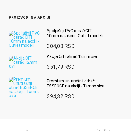
PROIZVODI NA AKCIJI
Spoljašnji PVC otirač CITI
10mm na akciji - Outlet modeli
304,00 RSD
Akcija CiTi otirač 12mm sivi
351,79 RSD
Premium unutrašnji otirač
ESSENCE na akciji - Tamno siva
394,32 RSD