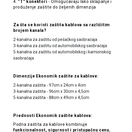
4.
“T” konektori
- Omogućavaju lako sklapanje i
produženje zaštite do željenih dimenzija
Za šta se koristi zaštita kablova sa različitim
brojem kanala?
2-kanalna za zaštitu od pešačkog saobraćaja
3-kanalna za zaštitu od automobilskog saobraćaja
5-kanalna za zaštitu od automobilskog i kamionskog
saobraćaja
Dimenzije Ekonomik zaštite za kablove:
2-kanalna zaštita - 97cm x 24cm x 4cm
3-kanalna zaštita - 96cm x 30cm x 4,5cm
5-kanalna zaštita - 88cm x 49cm x 4,5cm
Prednosti Ekonomik zaštite kablova:
Podna zaštita za kablove kombinuje
funkcionalnost, sigurnost i pristupačnu cenu
,