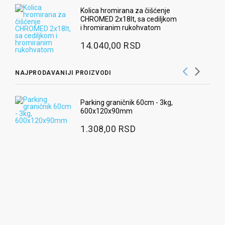
Kolica hromirana za čišćenje
CHROMED 2x18lt, sa cediljkom
i hromiranim rukohvatom
14.040,00 RSD
NAJPRODAVANIJI PROIZVODI
Ra
Parking graničnik 60cm - 3kg,
600x120x90mm
3
1.308,00 RSD
Ug
pr
9
Ra
2