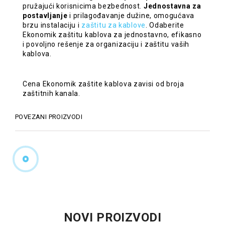
pružajući korisnicima bezbednost.
Jednostavna za
postavljanje
i prilagođavanje dužine, omogućava
brzu instalaciju i
zaštitu za kablove
. Odaberite
Ekonomik zaštitu kablova za jednostavno, efikasno
i povoljno rešenje za organizaciju i zaštitu vaših
kablova.
Cena Ekonomik zaštite kablova zavisi od broja
zaštitnih kanala.
POVEZANI PROIZVODI
NOVI PROIZVODI