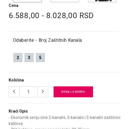
Cena
6.588,00 - 8.028,00 RSD
Odaberite - Broj Zaštitnih Kanala
2
3
5
Količina
DODAJ U KORPU
Kraći Opis
- Ekonomik seriju čine 2-kanalni, 3-kanalni i 5-kanalni zaštitnici
kablova