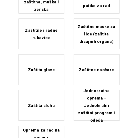
zaštitna, muška i
patike za rad
ženska
Zaštitne maske za
Zaštitne i radne
lice (zaštita
rukavice
disajnih organa)
Zaštita glave
Zaštitne naočare
Jednokratna
oprema -
Zaštita sluha
Jednokratni
zaštitni program i
odeća
Oprema za rad na
visini -