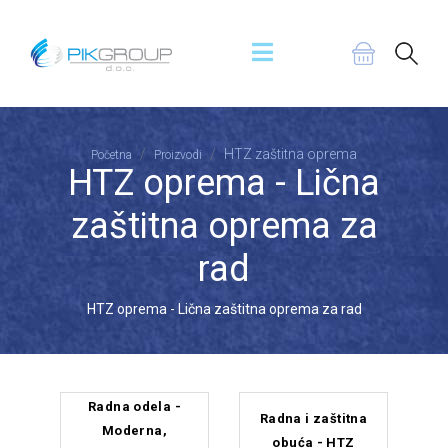
HTZ zaštitna oprema
Početna
Proizvodi
HTZ oprema - Lična
zaštitna oprema za
rad
HTZ oprema - Lična zaštitna oprema za rad
Radna odela -
Radna i zaštitna
Moderna,
obuća - HTZ