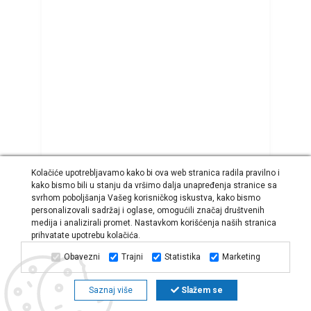
Kolačiće upotrebljavamo kako bi ova web stranica radila pravilno i
kako bismo bili u stanju da vršimo dalja unapređenja stranice sa
svrhom poboljšanja Vašeg korisničkog iskustva, kako bismo
personalizovali sadržaj i oglase, omogućili značaj društvenih
medija i analizirali promet. Nastavkom korišćenja naših stranica
prihvatate upotrebu kolačića.
Radna bluza CREMORNE
Obavezni
Trajni
Statistika
Marketing
Cena:
Od 4.176,00 RSD
DETALJNIJE
Filter
Sortiraj
Saznaj više
Slažem se