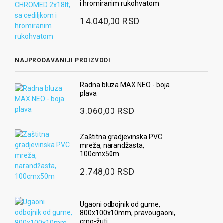
i hromiranim rukohvatom
14.040,00 RSD
NAJPRODAVANIJI PROIZVODI
Radna bluza MAX NEO - boja
plava
3.060,00 RSD
Zaštitna gradjevinska PVC
mreža, narandžasta,
100cmx50m
2.748,00 RSD
Ugaoni odbojnik od gume,
800x100x10mm, pravougaoni,
crno-žuti