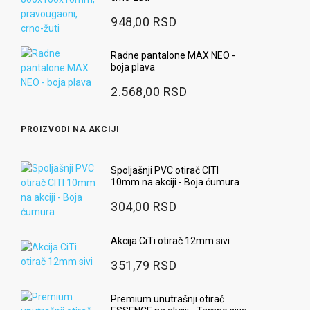
948,00 RSD
Radne pantalone MAX NEO -
boja plava
2.568,00 RSD
PROIZVODI NA AKCIJI
Spoljašnji PVC otirač CITI
10mm na akciji - Boja ćumura
304,00 RSD
Akcija CiTi otirač 12mm sivi
351,79 RSD
Premium unutrašnji otirač