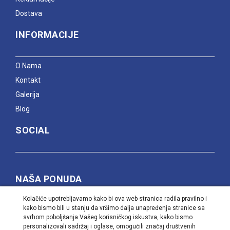
Dostava
INFORMACIJE
O Nama
Kontakt
Galerija
Blog
SOCIAL
NAŠA PONUDA
Kolačiće upotrebljavamo kako bi ova web stranica radila pravilno i
Proverite naše trenutne akcije, ali i pogledajte šta nudi
kako bismo bili u stanju da vršimo dalja unapređenja stranice sa
naša veleprodaja i kontaktirajte nas da saznate cene i
svrhom poboljšanja Vašeg korisničkog iskustva, kako bismo
popuste naših proizvoda, bilo da vas zanima prodaja na
personalizovali sadržaj i oglase, omogućili značaj društvenih