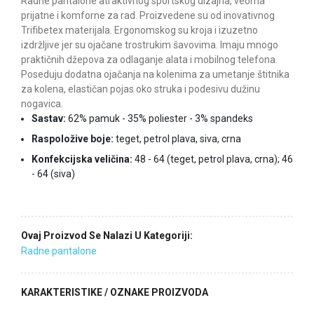
Radne pantalone atraktivnog sportskog dizajna, veoma
prijatne i komforne za rad. Proizvedene su od inovativnog
Trifibetex materijala. Ergonomskog su kroja i izuzetno
izdržljive jer su ojačane trostrukim šavovima. Imaju mnogo
praktičnih džepova za odlaganje alata i mobilnog telefona.
Poseduju dodatna ojačanja na kolenima za umetanje štitnika
za kolena, elastičan pojas oko struka i podesivu dužinu
nogavica.
Sastav:
62% pamuk - 35% poliester - 3% spandeks
Raspoložive boje:
teget, petrol plava, siva, crna
Konfekcijska veličina:
48 - 64 (teget, petrol plava, crna); 46
- 64 (siva)
Ovaj Proizvod Se Nalazi U Kategoriji:
Radne pantalone
KARAKTERISTIKE / OZNAKE PROIZVODA