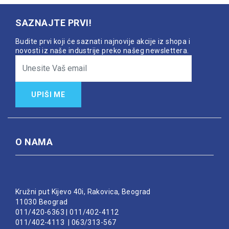
SAZNAJTE PRVI!
Budite prvi koji će saznati najnovije akcije iz shopa i
novosti iz naše industrije preko našeg newslettera.
UPIŠI ME
O NAMA
Kružni put Kijevo 40i, Rakovica, Beograd
11030 Beograd
011/420-6363
|
011/402-4112
011/402-4113
|
063/313-567