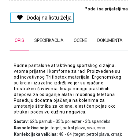
Podeli sa prijateljima
Dodaj na listu želja
OPIS
SPECIFIKACIJA
OCENE
DOKUMENTA
Radne pantalone atraktivnog sportskog dizajna,
veoma prijatne i komforne za rad. Proizvedene su
od inovativnog Trifibetex materijala. Ergonomskog
su kroja i izuzetno izdržljive jer su ojačane
trostrukim šavovima. Imaju mnogo praktičnih
džepova za odlaganje alata i mobilnog telefona.
Poseduju dodatna ojačanja na kolenima za
umetanje štitnika za kolena, elastičan pojas oko
struka i podesivu dužinu nogavica.
Sastav:
62% pamuk - 35% poliester - 3% spandeks
Raspoložive boje:
teget, petrol plava, siva, crna
Konfekcijska veličina:
48 - 64 (teget, petrol plava, crna);