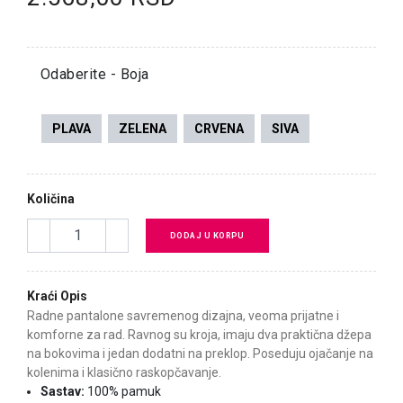
Odaberite - Boja
PLAVA
ZELENA
CRVENA
SIVA
Količina
DODAJ U KORPU
Kraći Opis
Radne pantalone savremenog dizajna, veoma prijatne i
komforne za rad. Ravnog su kroja, imaju dva praktična džepa
na bokovima i jedan dodatni na preklop. Poseduju ojačanje na
kolenima i klasično raskopčavanje.
Sastav:
100% pamuk