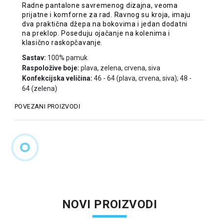
Radne pantalone savremenog dizajna, veoma
prijatne i komforne za rad. Ravnog su kroja, imaju
dva praktična džepa na bokovima i jedan dodatni
na preklop. Poseduju ojačanje na kolenima i
klasično raskopčavanje.
Sastav:
100% pamuk
Raspoložive boje:
plava, zelena, crvena, siva
Konfekcijska veličina:
46 - 64 (plava, crvena, siva); 48 -
64 (zelena)
POVEZANI PROIZVODI
NOVI PROIZVODI