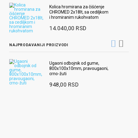
Kolica hromirana za čišćenje
CHROMED 2x18lt, sa cediljkom
i hromiranim rukohvatom
14.040,00 RSD
NAJPRODAVANIJI PROIZVODI
Ugaoni odbojnik od gume,
800x100x10mm, pravougaoni,
crno-žuti
948,00 RSD