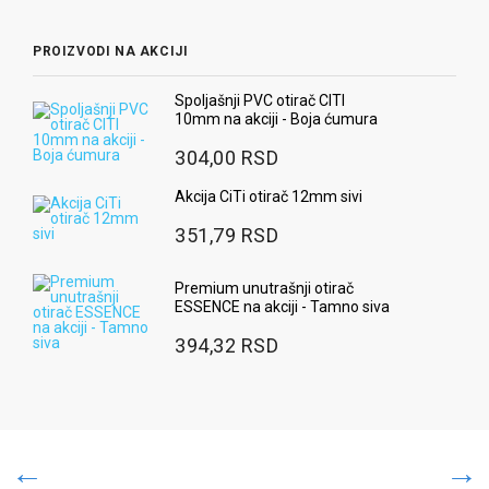
PROIZVODI NA AKCIJI
Spoljašnji PVC otirač CITI
10mm na akciji - Boja ćumura
304,00 RSD
Akcija CiTi otirač 12mm sivi
351,79 RSD
Premium unutrašnji otirač
ESSENCE na akciji - Tamno siva
394,32 RSD