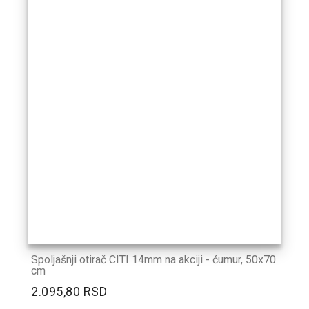
Spoljašnji otirač CITI 14mm na akciji - ćumur, 50x70
cm
2.095,80 RSD