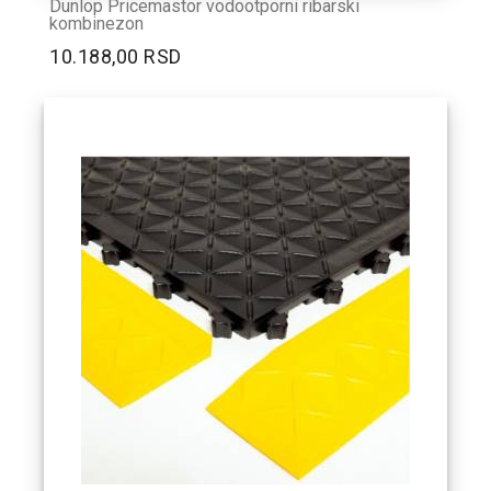
Dunlop Pricemastor vodootporni ribarski
kombinezon
10.188,00 RSD