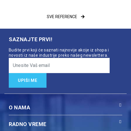
SVE REFERENCE
SAZNAJTE PRVI!
Budite prvi koji će saznati najnovije akcije iz shopa i
novosti iz naše industrije preko našeg newslettera.
UPIŠI ME
O NAMA
RADNO VREME