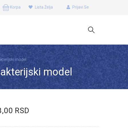
Korpa
Lista Želja
Prijavi Se
akterijski model
bakterijski model
8,00 RSD