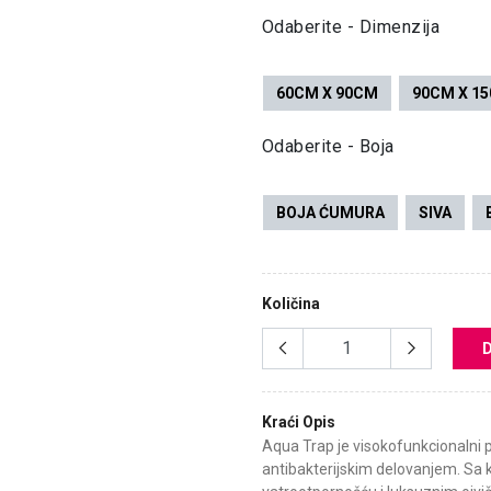
Odaberite - Dimenzija
60CM X 90CM
90CM X 1
Odaberite - Boja
BOJA ĆUMURA
SIVA
Količina
Kraći Opis
Aqua Trap je visokofunkcionalni p
antibakterijskim delovanjem. Sa 