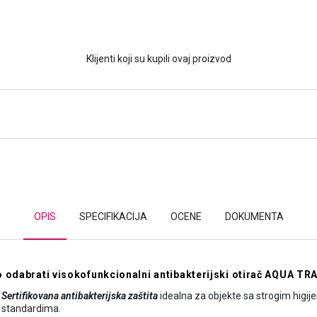
Klijenti koji su kupili ovaj proizvod
OPIS
SPECIFIKACIJA
OCENE
DOKUMENTA
 odabrati visokofunkcionalni antibakterijski otirač AQUA TR
Sertifikovana antibakterijska zaštita
idealna za objekte sa strogim higij
standardima.