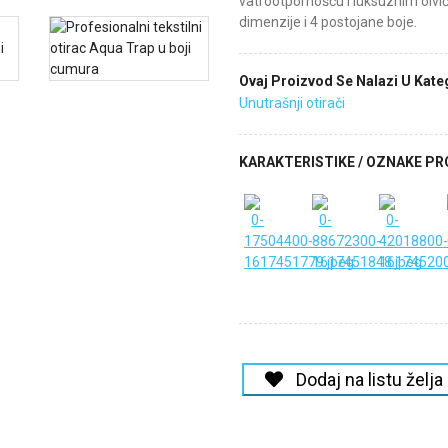
vatrootpornošću i luksuznim oivič
dimenzije i 4 postojane boje.
Ovaj Proizvod Se Nalazi U Kateg
Unutrašnji otirači
KARAKTERISTIKE / OZNAKE P
Dodaj na listu želja