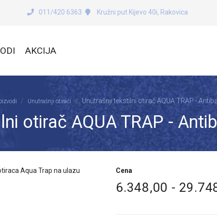
011/420 6363
Kružni put Kijevo 40i, Rakovica
ODI
AKCIJA
Unutrašnji tekstilni otirač AQUA TRAP - Antib
oizvodi
Unutrašnji otirači
ilni otirač AQUA TRAP - Anti
Cena
6.348,00 - 29.74