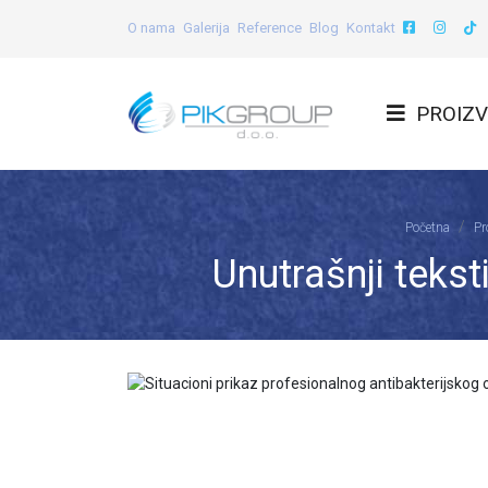
O nama
Galerija
Reference
Blog
Kontakt
PROIZV
Početna
Pr
Unutrašnji tekst