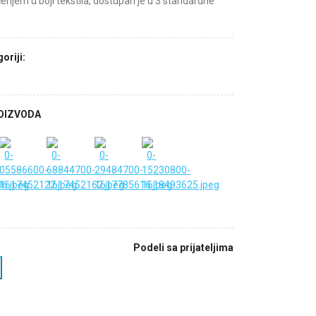
enjem u boji tekstila, dostupan je u 3 standardne
oriji:
ROIZVODA
Podeli sa prijateljima