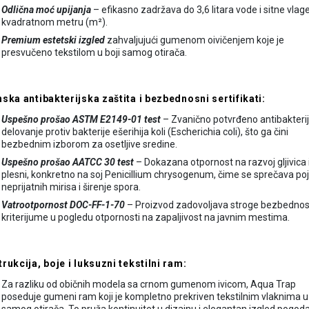
Odlična moć upijanja
– efikasno zadržava do 3,6 litara vode i sitne vlag
kvadratnom metru (m²).
Premium estetski izgled
zahvaljujući gumenom oivičenjem koje je
presvučeno tekstilom u boji samog otirača.
ska antibakterijska zaštita i bezbednosni sertifikati:
Uspešno prošao ASTM E2149-01 test
– Zvanično potvrđeno antibakteri
delovanje protiv bakterije ešerihija koli (Escherichia coli), što ga čini
bezbednim izborom za osetljive sredine.
Uspešno prošao AATCC 30 test
– Dokazana otpornost na razvoj gljivica 
plesni, konkretno na soj Penicillium chrysogenum, čime se sprečava po
neprijatnih mirisa i širenje spora.
Vatrootpornost DOC-FF-1-70
– Proizvod zadovoljava stroge bezbedno
kriterijume u pogledu otpornosti na zapaljivost na javnim mestima.
rukcija, boje i luksuzni tekstilni ram:
Za razliku od običnih modela sa crnom gumenom ivicom, Aqua Trap
poseduje gumeni ram koji je kompletno prekriven tekstilnim vlaknima u 