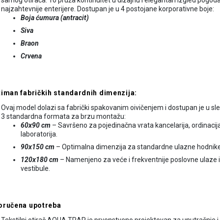
samog otirača. To pruža kontinuitet u dizajnu i elegantan izgled pogod
najzahtevnije enterijere. Dostupan je u 4 postojane korporativne boje:
Boja ćumura (antracit)
Siva
Braon
Crvena
iman fabričkih standardnih dimenzija:
Ovaj model dolazi sa fabrički spakovanim oivičenjem i dostupan je u sl
3 standardna formata za brzu montažu:
60x90 cm
– Savršeno za pojedinačna vrata kancelarija, ordinacija 
laboratorija.
90x150 cm
– Optimalna dimenzija za standardne ulazne hodnike 
120x180 cm
– Namenjeno za veće i frekventnije poslovne ulaze i
vestibule.
oručena upotreba