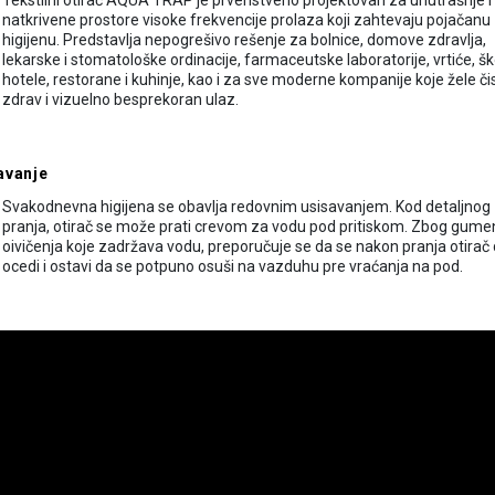
Tekstilni otirač AQUA TRAP je prvenstveno projektovan za unutrašnje i
natkrivene prostore visoke frekvencije prolaza koji zahtevaju pojačanu
higijenu. Predstavlja nepogrešivo rešenje za bolnice, domove zdravlja,
lekarske i stomatološke ordinacije, farmaceutske laboratorije, vrtiće, šk
hotele, restorane i kuhinje, kao i za sve moderne kompanije koje žele čis
zdrav i vizuelno besprekoran ulaz.
avanje
Svakodnevna higijena se obavlja redovnim usisavanjem. Kod detaljnog
pranja, otirač se može prati crevom za vodu pod pritiskom. Zbog gum
oivičenja koje zadržava vodu, preporučuje se da se nakon pranja otirač
ocedi i ostavi da se potpuno osuši na vazduhu pre vraćanja na pod.