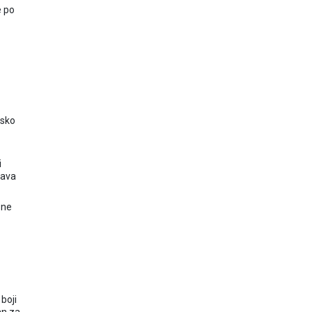
e po
jsko
i
java
sne
boji