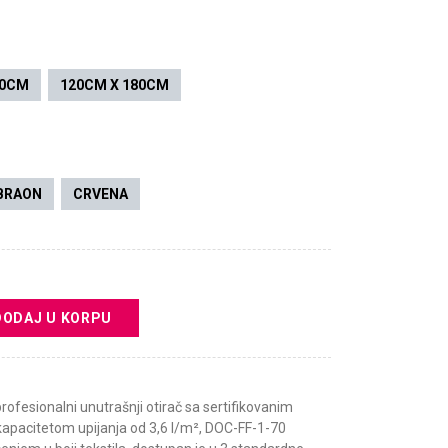
50CM
120CM X 180CM
BRAON
CRVENA
DODAJ U KORPU
rofesionalni unutrašnji otirač sa sertifikovanim
kapacitetom upijanja od 3,6 l/m², DOC-FF-1-70