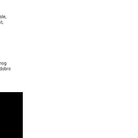
ole,
t,
enog
 dobro