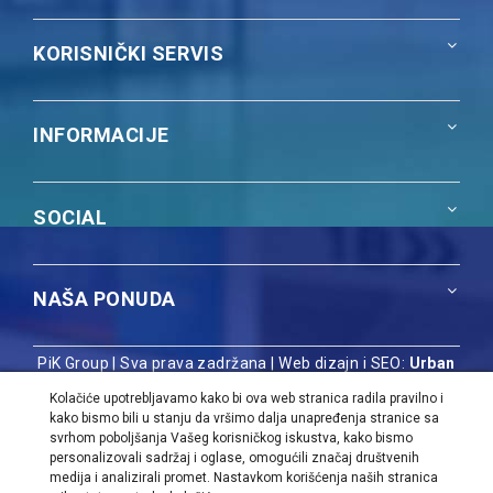
KORISNIČKI SERVIS
INFORMACIJE
SOCIAL
NAŠA PONUDA
PiK Group | Sva prava zadržana |
Web dizajn i SEO:
Urban
Dizajn
Kolačiće upotrebljavamo kako bi ova web stranica radila pravilno i
kako bismo bili u stanju da vršimo dalja unapređenja stranice sa
svrhom poboljšanja Vašeg korisničkog iskustva, kako bismo
personalizovali sadržaj i oglase, omogućili značaj društvenih
medija i analizirali promet. Nastavkom korišćenja naših stranica