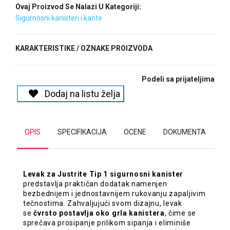
Ovaj Proizvod Se Nalazi U Kategoriji:
Sigurnosni kanisteri i kante
KARAKTERISTIKE / OZNAKE PROIZVODA
Podeli sa prijateljima
Dodaj na listu želja
OPIS
SPECIFIKACIJA
OCENE
DOKUMENTA
Levak za Justrite Tip 1 sigurnosni kanister
predstavlja praktičan dodatak namenjen
bezbednijem i jednostavnijem rukovanju zapaljivim
tečnostima. Zahvaljujući svom dizajnu, levak
se
čvrsto postavlja oko grla kanistera
, čime se
sprečava prosipanje prilikom sipanja i eliminiše