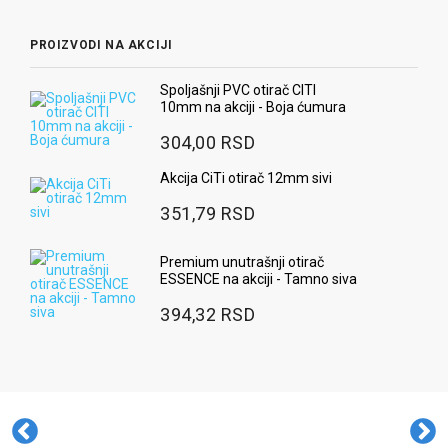
PROIZVODI NA AKCIJI
Spoljašnji PVC otirač CITI
10mm na akciji - Boja ćumura
304,00 RSD
Akcija CiTi otirač 12mm sivi
351,79 RSD
Premium unutrašnji otirač
ESSENCE na akciji - Tamno siva
394,32 RSD