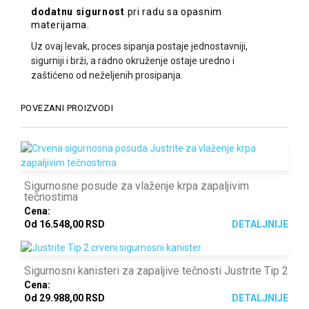
dodatnu sigurnost
pri radu sa opasnim
materijama.
Uz ovaj levak, proces sipanja postaje jednostavniji,
sigurniji i brži, a radno okruženje ostaje uredno i
zaštićeno od neželjenih prosipanja.
POVEZANI PROIZVODI
Sigurnosne posude za vlaženje krpa zapaljivim
tečnostima
Cena:
Od 16.548,00 RSD
DETALJNIJE
Sigurnosni kanisteri za zapaljive tečnosti Justrite Tip 2
Cena:
Od 29.988,00 RSD
DETALJNIJE