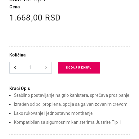
Cena
1.668,00 RSD
Količina
DODAJ U KORPU
Kraći Opis
Stabilno postavljanje na grlo kanistera, sprečava prosipanje
Izrađen od polipropilena, opcija sa galvanizovanim crevom
Lako rukovanje i jednostavno montiranje
Kompatibilan sa sigurnosnim kanisterima Justrite Tip 1