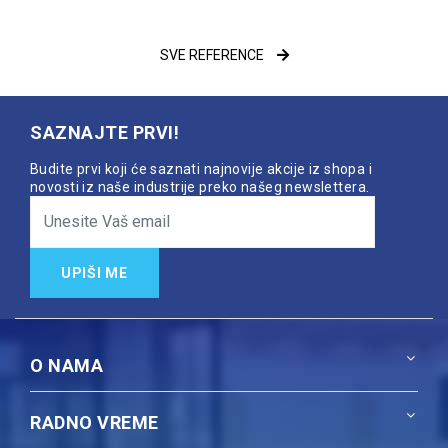
SVE REFERENCE
SAZNAJTE PRVI!
Budite prvi koji će saznati najnovije akcije iz shopa i
novosti iz naše industrije preko našeg newslettera.
UPIŠI ME
O NAMA
RADNO VREME