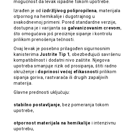
mogućnost da levak ispadne tokom upotrebe.
Izrađen je od
izdržljivog polipropilena
, materijala
otpornog na hemikalije i dugotrajnog u
svakodnevnoj primeni. Pored standardne verzije,
dostupna je i varijanta sa
galvanizovanim crevom
,
što omogućava još preciznije sipanje i kontrolu
prilikom prenošenja tečnosti.
Ovaj levak je posebno prilagođen sigurnosnim
kanisterima
Justrite Tip 1
, obezbeđujući savršenu
kompatibilnost i dodatni nivo zaštite. Njegova
upotreba smanjuje rizik od prosipanja, štiti radno
okruženje i
doprinosi većoj efikasnosti
prilikom
sipanja goriva, rastvarača ili drugih zapaljivih
materija.
Glavne prednosti uključuju:
stabilno postavljanje
, bez pomeranja tokom
upotrebe,
otpornost materijala na hemikalije
i intenzivnu
upotrebu,