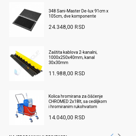
348 Sani-Master De-lux 91cm x
105cm, dve komponente
24.348,00 RSD
Zaštita kablova 2-kanalni,
1000x250x40mm, kanal
30x30mm
11.988,00 RSD
Kolica hromirana za čišćenje
CHROMED 2x18lt, sa cediljkom
i hromiranim rukohvatom
14.040,00 RSD