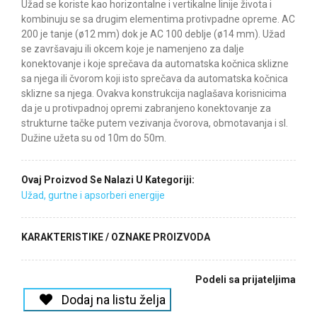
Užad se koriste kao horizontalne i vertikalne linije života i
kombinuju se sa drugim elementima protivpadne opreme. AC
200 je tanje (ø12 mm) dok je AC 100 deblje (ø14 mm). Užad
se završavaju ili okcem koje je namenjeno za dalje
konektovanje i koje sprečava da automatska kočnica sklizne
sa njega ili čvorom koji isto sprečava da automatska kočnica
sklizne sa njega. Ovakva konstrukcija naglašava korisnicima
da je u protivpadnoj opremi zabranjeno konektovanje za
strukturne tačke putem vezivanja čvorova, obmotavanja i sl.
Dužine užeta su od 10m do 50m.
Ovaj Proizvod Se Nalazi U Kategoriji:
Užad, gurtne i apsorberi energije
KARAKTERISTIKE / OZNAKE PROIZVODA
Podeli sa prijateljima
Dodaj na listu želja