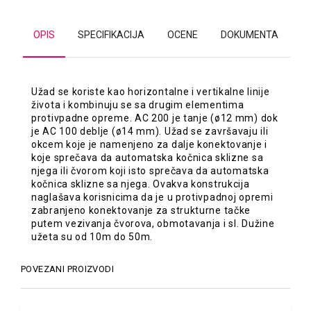
OPIS
SPECIFIKACIJA
OCENE
DOKUMENTA
Užad se koriste kao horizontalne i vertikalne linije
života i kombinuju se sa drugim elementima
protivpadne opreme. AC 200 je tanje (ø12 mm) dok
je AC 100 deblje (ø14 mm). Užad se završavaju ili
okcem koje je namenjeno za dalje konektovanje i
koje sprečava da automatska kočnica sklizne sa
njega ili čvorom koji isto sprečava da automatska
kočnica sklizne sa njega. Ovakva konstrukcija
naglašava korisnicima da je u protivpadnoj opremi
zabranjeno konektovanje za strukturne tačke
putem vezivanja čvorova, obmotavanja i sl. Dužine
užeta su od 10m do 50m.
POVEZANI PROIZVODI