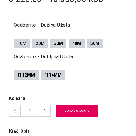
Odaberite - Dužina Užeta
10M
20M
30M
40M
50M
Odaberite - Debljina Užeta
FI 12MM
FI 14MM
Količina
DODAJ U KORPU
Kraći Opis