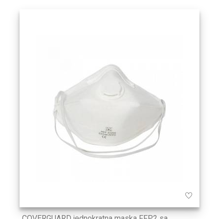
COVERGUARD jednokratna maska FFP2 sa