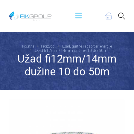
Početna
Proizvodi
Užad, gurtne i apsorberi energije
Užad fi12mm/14mm dužine 10 do 50m
Užad fi12mm/14mm
dužine 10 do 50m