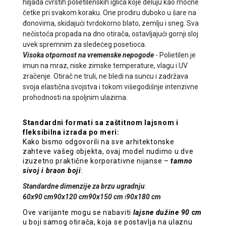
hiljada čvrstih polietilenskih iglica koje deluju kao moćne
četke pri svakom koraku. One prodiru duboko u šare na
đonovima, skidajući tvrdokorno blato, zemlju i sneg. Sva
nečistoća propada na dno otirača, ostavljajući gornji sloj
uvek spremnim za sledećeg posetioca.
Visoka otpornost na vremenske nepogode
- Polietilen je
imun na mraz, niske zimske temperature, vlagu i UV
zračenje. Otirač ne truli, ne bledi na suncu i zadržava
svoja elastična svojstva i tokom višegodišnje intenzivne
prohodnosti na spoljnim ulazima.
Standardni formati sa zaštitnom lajsnom i
fleksibilna izrada po meri:
Kako bismo odgovorili na sve arhitektonske
zahteve vašeg objekta, ovaj model nudimo u dve
izuzetno praktične korporativne nijanse –
tamno
sivoj i braon boji
:
Standardne dimenzije za brzu ugradnju
:
60x90 cm
90x120 cm
90x150 cm
i
90x180 cm
Ove varijante mogu se nabaviti
lajsne dužine 90 cm
u boji samog otirača, koja se postavlja na ulaznu