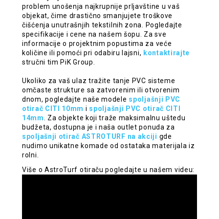
problem unošenja najkrupnije prljavštine u vaš
objekat, čime drastično smanjujete troškove
čišćenja unutrašnjih tekstilnih zona. Pogledajte
specifikacije i cene na našem šopu. Za sve
informacije o projektnim popustima za veće
količine ili pomoći pri odabiru lajsni,
kontaktirajte
stručni tim PiK Group.
Ukoliko za vaš ulaz tražite tanje PVC sisteme
omčaste strukture sa zatvorenim ili otvorenim
dnom, pogledajte naše modele
spoljašnji PVC
otirač CITI 10mm
i
spoljašnji PVC otirač CITI
14mm
. Za objekte koji traže maksimalnu uštedu
budžeta, dostupna je i naša outlet ponuda za
spoljašnji otirač ASTROTURF na akciji
gde
nudimo unikatne komade od ostataka materijala iz
rolni.
Više o AstroTurf otiraču pogledajte u našem videu: