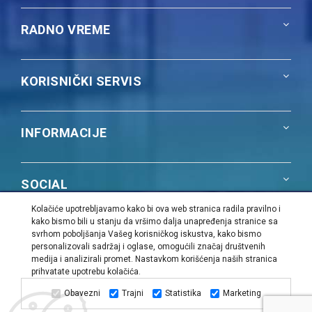
RADNO VREME
KORISNIČKI SERVIS
INFORMACIJE
SOCIAL
Kolačiće upotrebljavamo kako bi ova web stranica radila pravilno i
kako bismo bili u stanju da vršimo dalja unapređenja stranice sa
NAŠA PONUDA
svrhom poboljšanja Vašeg korisničkog iskustva, kako bismo
personalizovali sadržaj i oglase, omogućili značaj društvenih
medija i analizirali promet. Nastavkom korišćenja naših stranica
prihvatate upotrebu kolačića.
PiK Group | Sva prava zadržana |
Web dizajn i SEO:
Urban
Dizajn
Obavezni
Trajni
Statistika
Marketing