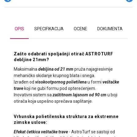
OPIS
SPECIFIKACIJA
OCENE
DOKUMENTA
Zašto odabrati spoljašnji otirač ASTROTURF
debljine 21mm?
Maksimalna
debljina od 21 mm
pruža najagresivnije
mehaničko skidanje krupnog blata i snega.
Izrađen od
visokootpornog polietilena
u formi
veštačke
trave
koji ne gubi formu pod opterećenjem.
Inovativni sistem sa
zaštitnom lajsnom od 90 cm
u boji
otirača koja uspešno sprečava saplitanje.
Vrhunska polietilenska struktura za ekstremne
zimske uslove:
Efekat četkica veštačke trave
- AstroTurf se sastoji od