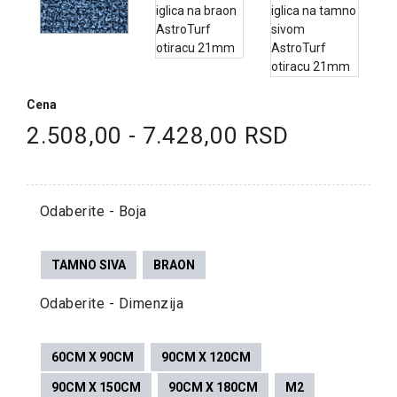
Cena
2.508,00 - 7.428,00 RSD
Odaberite - Boja
TAMNO SIVA
BRAON
Odaberite - Dimenzija
60CM X 90CM
90CM X 120CM
90CM X 150CM
90CM X 180CM
M2