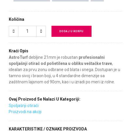
Količina
DODAJ U KORPU
Kraći Opis
AstroTurf
debljine 21mm je robustan
profesionalni
spoljašnji otirač od polietilena u obliku veštačke trave
,
idealan za prvu zonu odbrane od blata i snega. Dostupan je u
tamno sivoj i braon boji, u 4 standardne dimenzije sa
zaštitnom lajsnom od 90cm, kao i u izradi po meri iz rolne.
Ovaj Proizvod Se Nalazi U Kategoriji:
Spoljašnji otirači
Proizvodi na akciji
KARAKTERISTIKE / OZNAKE PROIZVODA