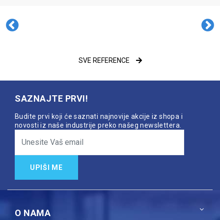
SVE REFERENCE
SAZNAJTE PRVI!
Budite prvi koji će saznati najnovije akcije iz shopa i
novosti iz naše industrije preko našeg newslettera.
UPIŠI ME
O NAMA