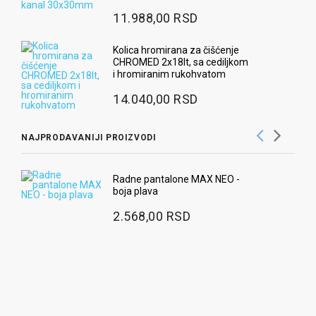
11.988,00 RSD
Kolica hromirana za čišćenje
CHROMED 2x18lt, sa cediljkom
i hromiranim rukohvatom
14.040,00 RSD
NAJPRODAVANIJI PROIZVODI
Radne pantalone MAX NEO -
boja plava
2.568,00 RSD
Ug