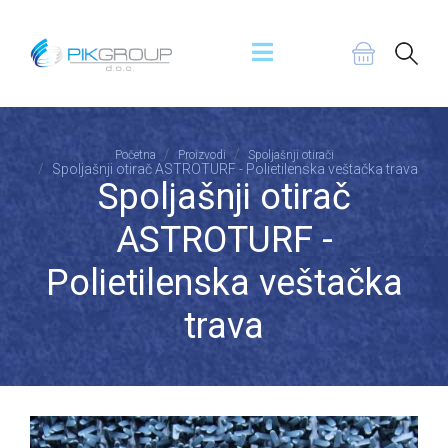
Početna
Proizvodi
Spoljašnji otirači
Spoljašnji otirač ASTROTURF - Polietilenska veštačka trava
Spoljašnji otirač
ASTROTURF -
Polietilenska veštačka
trava