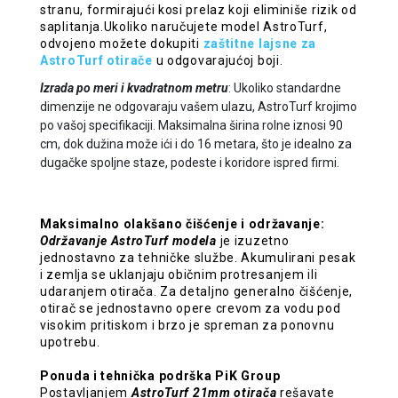
stranu, formirajući kosi prelaz koji eliminiše rizik od
saplitanja.Ukoliko naručujete model AstroTurf,
odvojeno možete dokupiti
zaštitne lajsne za
AstroTurf otirače
u odgovarajućoj boji.
Izrada po meri i kvadratnom metru
: Ukoliko standardne
dimenzije ne odgovaraju vašem ulazu, AstroTurf krojimo
po vašoj specifikaciji. Maksimalna širina rolne iznosi 90
cm, dok dužina može ići i do 16 metara, što je idealno za
dugačke spoljne staze, podeste i koridore ispred firmi.
Maksimalno olakšano čišćenje i održavanje:
Održavanje AstroTurf modela
je izuzetno
jednostavno za tehničke službe. Akumulirani pesak
i zemlja se uklanjaju običnim protresanjem ili
udaranjem otirača. Za detaljno generalno čišćenje,
otirač se jednostavno opere crevom za vodu pod
visokim pritiskom i brzo je spreman za ponovnu
upotrebu.
Ponuda i tehnička podrška PiK Group
Postavljanjem
AstroTurf 21mm otirača
rešavate