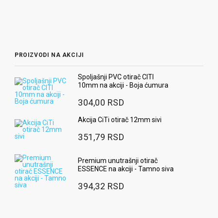
pr
9
PROIZVODI NA AKCIJI
Spoljašnji PVC otirač CITI
10mm na akciji - Boja ćumura
304,00 RSD
Akcija CiTi otirač 12mm sivi
351,79 RSD
Premium unutrašnji otirač
ESSENCE na akciji - Tamno siva
394,32 RSD