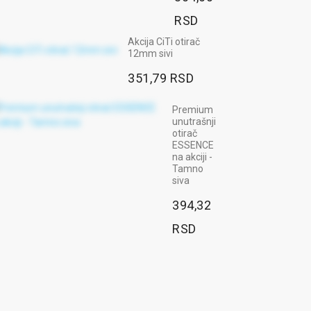
RSD
Akcija CiTi otirač
12mm sivi
351,79 RSD
Premium
unutrašnji
otirač
ESSENCE
na akciji -
Tamno
siva
394,32
RSD