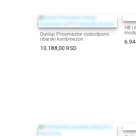
H8 i H
modul
Dunlop Pricemastor vodootporni
ribarski kombinezon
6.94
10.188,00 RSD