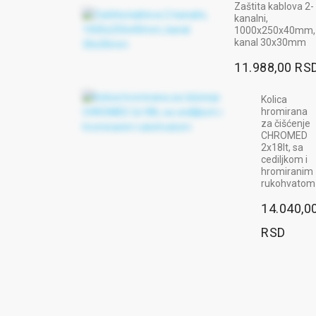
Zaštita kablova 2-
kanalni,
1000x250x40mm,
kanal 30x30mm
11.988,00 RS
Kolica
hromirana
za čišćenje
CHROMED
2x18lt, sa
cediljkom i
hromiranim
rukohvatom
14.040,0
RSD