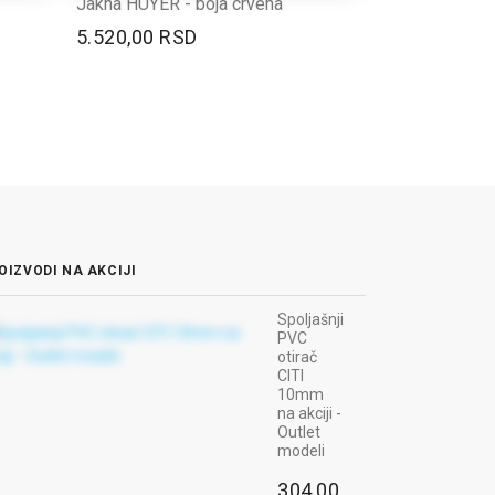
Jakna HUYER - boja crvena
5.520,00 RSD
OIZVODI NA AKCIJI
Spoljašnji
PVC
otirač
CITI
10mm
na akciji -
Outlet
modeli
304,00