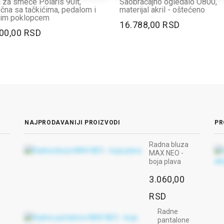
 za smeće Polaris 90lt,
Saobraćajno ogledalo O800,
ična sa tačkićima, pedalom i
materijal akril - oštećeno
nim poklopcem
16.788,00 RSD
00,00 RSD
NAJPRODAVANIJI PROIZVODI
PR
Radna bluza
MAX NEO -
boja plava
3.060,00
RSD
Radne
pantalone