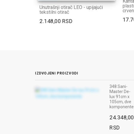
Kanta
plast
Unutrašnji otirač LEO - upijajući
crve
tekstilni otirač
17.7
2.148,00 RSD
IZDVOJENI PROIZVODI
348 Sani-
Master De-
lux 91cm x
105cm, dve
komponente
24.348,00
RSD