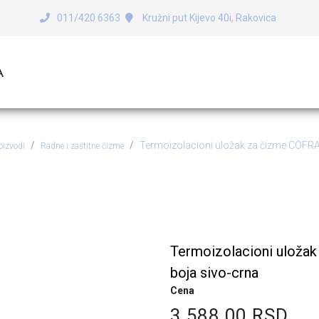
011/420 6363
Kružni put Kijevo 40i, Rakovica
A
Termoizolacioni uložak za čizme COF
oizvodi
Radne i zaštitne čizme
ioni uložak za čizme COFR
Termoizolacioni ulož
boja sivo-crna
Cena
3.588,00 RSD