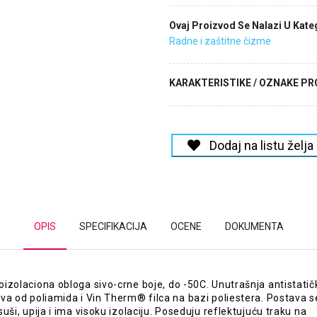
Ovaj Proizvod Se Nalazi U Kateg
Radne i zaštitne čizme
KARAKTERISTIKE / OZNAKE P
Dodaj na listu želja
OPIS
SPECIFIKACIJA
OCENE
DOKUMENTA
izolaciona obloga sivo-crne boje, do -50C. Unutrašnja antistatič
va od poliamida i Vin Therm® filca na bazi poliestera. Postava s
suši, upija i ima visoku izolaciju. Poseduju reflektujuću traku na