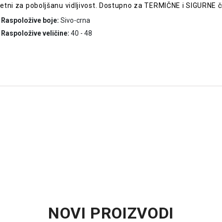
tni za poboljšanu vidljivost. Dostupno za TERMIČNE i SIGURNE 
Raspoložive boje:
Sivo-crna
Raspoložive veličine:
40 - 48
NOVI PROIZVODI