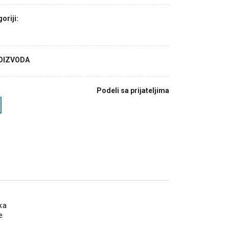
oriji:
ROIZVODA
Podeli sa prijateljima
ka
e