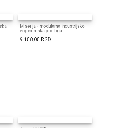
jska
M serija - modularna industrijsko
ergonomska podloga
9.108,00 RSD