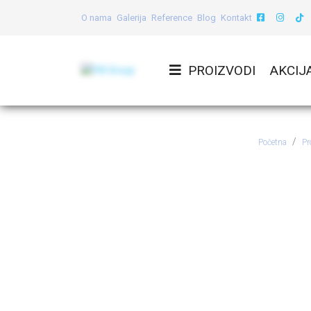
O nama
Galerija
Reference
Blog
Kontakt
PROIZVODI
AKCIJ
Početna
Pr
Termoizolac