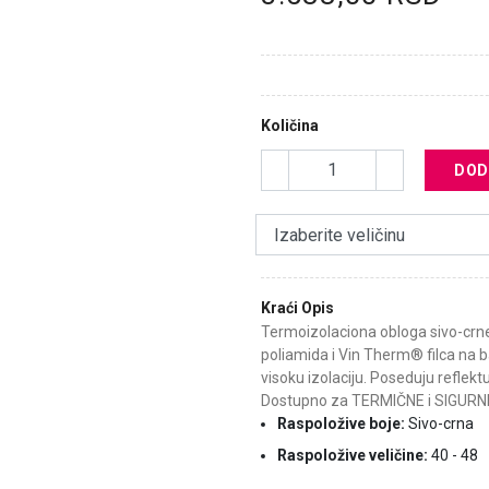
Količina
DOD
Kraći Opis
Termoizolaciona obloga sivo-crne
poliamida i Vin Therm® filca na ba
visoku izolaciju. Poseduju reflekt
Dostupno za TERMIČNE i SIGURN
Raspoložive boje:
Sivo-crna
Raspoložive veličine:
40 - 48