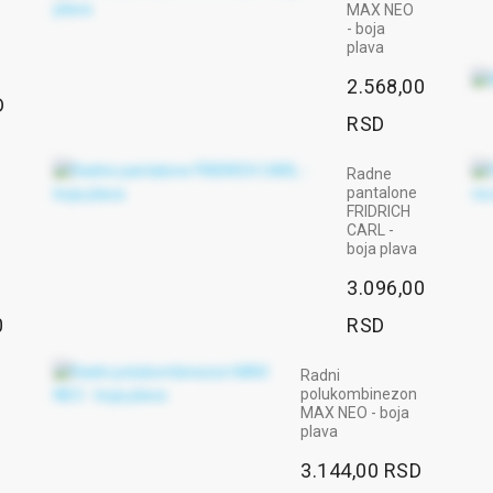
MAX NEO
- boja
plava
2.568,00
D
RSD
Radne
pantalone
FRIDRICH
CARL -
boja plava
3.096,00
0
RSD
Radni
polukombinezon
MAX NEO - boja
plava
3.144,00 RSD