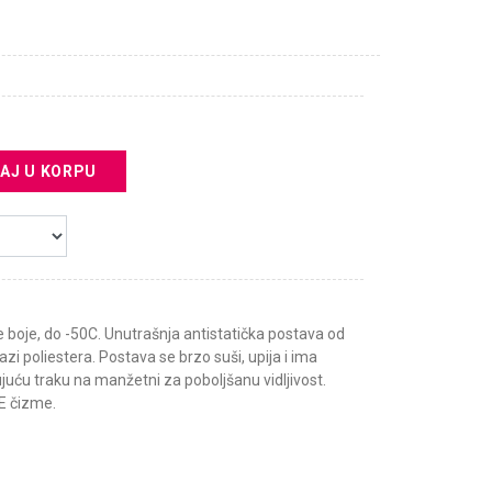
AJ U KORPU
 boje, do -50C. Unutrašnja antistatička postava od
zi poliestera. Postava se brzo suši, upija i ima
ujuću traku na manžetni za poboljšanu vidljivost.
E čizme.