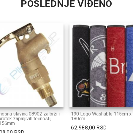
POSLEDNJE VIĐENO
nosna slavina 08902 za brži i
190 Logo Washable 115cm x
protok zapaljivih tečnosti,
180cm
x156mm
62.988,00 RSD
08,00 RSD