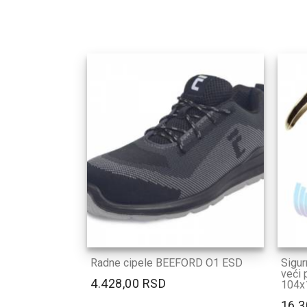
Radne cipele BEEFORD O1 ESD
Sigur
veći 
4.428,00 RSD
104
16.3