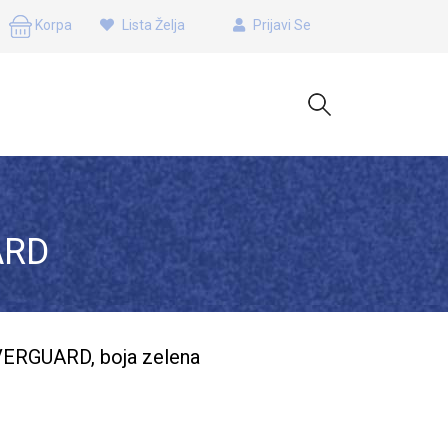
Korpa
Lista Želja
Prijavi Se
D
ARD
OVERGUARD, boja zelena