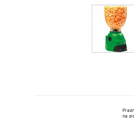
Prazn
na zi