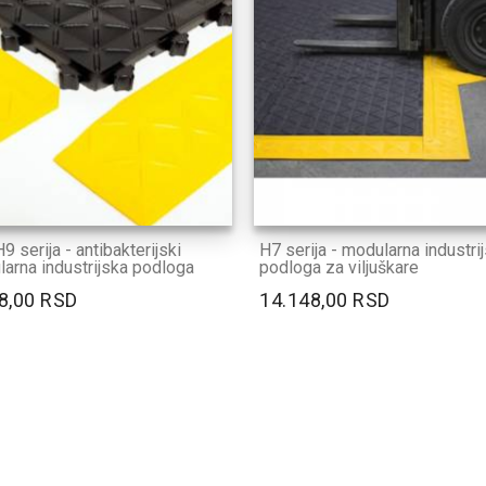
9 serija - antibakterijski
H7 serija - modularna industri
arna industrijska podloga
podloga za viljuškare
8,00 RSD
14.148,00 RSD