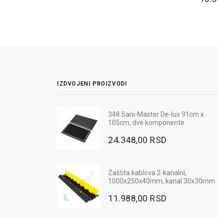
IZDVOJENI PROIZVODI
e FRIDRICH CARL -
348 Sani-Master De-lux 91cm x
Radna bluza MAX NEO - boja p
105cm, dve komponente
3.060,00 RSD
SD
24.348,00 RSD
Ugaoni odbojnik od gume,
Zaštita kablova 2-kanalni,
800x100x10mm, pravougaoni,
1000x250x40mm, kanal 30x30mm
crno-žuti
11.988,00 RSD
948,00 RSD