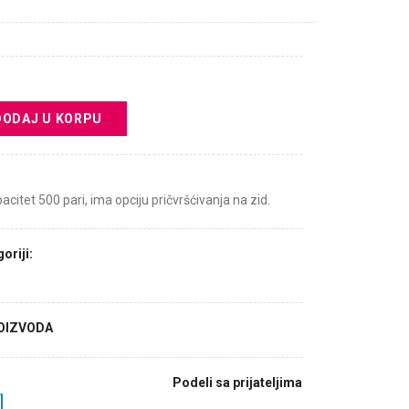
DODAJ U KORPU
acitet 500 pari, ima opciju pričvršćivanja na zid.
oriji:
ROIZVODA
Podeli sa prijateljima