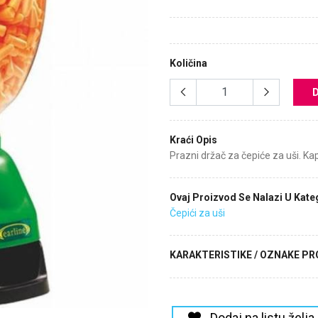
Količina
Kraći Opis
Prazni držač za čepiće za uši. Kap
Ovaj Proizvod Se Nalazi U Kateg
Čepići za uši
KARAKTERISTIKE / OZNAKE P
Dodaj na listu želja