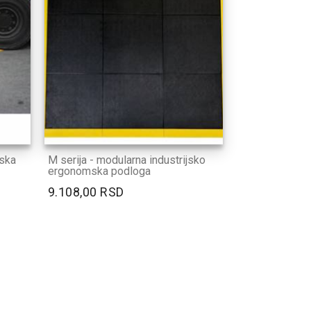
jska
M serija - modularna industrijsko
ergonomska podloga
9.108,00 RSD