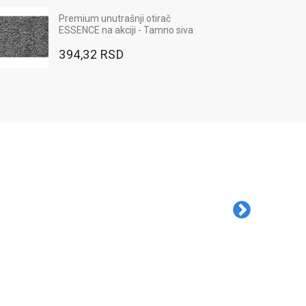
Radne pantalone MAX NEO - boja
Premium unutrašnji otirač
plava
ESSENCE na akciji - Tamno siva
2.568,00 RSD
394,32 RSD