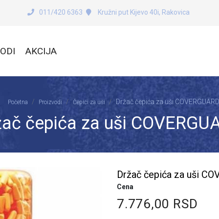
011/420 6363
Kružni put Kijevo 40i, Rakovica
ODI
AKCIJA
Držač čepića za uši COVERGUAR
Početna
Proizvodi
Čepići za uši
žač čepića za uši COVERGU
Držač čepića za uši C
Cena
7.776,00 RSD