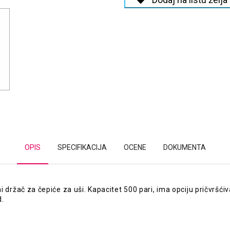
OPIS
SPECIFIKACIJA
OCENE
DOKUMENTA
i držač za čepiće za uši. Kapacitet 500 pari, ima opciju pričvršći
d.