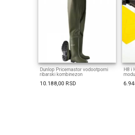
Dunlop Pricemastor vodootporni
H8 i H
ribarski kombinezon
modul
10.188,00 RSD
6.94