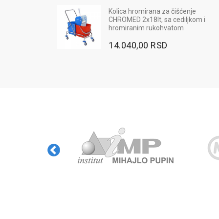
Kolica hromirana za čišćenje
Radne pantalone MAX NEO - bo
CHROMED 2x18lt, sa cediljkom i
plava
hromiranim rukohvatom
2.568,00 RSD
14.040,00 RSD