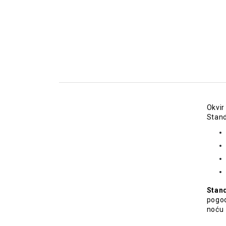
Okvir
Stand
Stan
pogod
noću