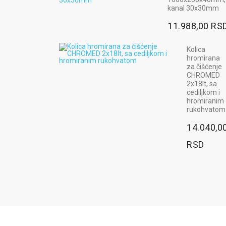
kanal 30x30mm
948,00 R
11.988,00 RS
Radn
pant
Kolica
MAX 
hromirana
- boja
za čišćenje
plava
CHROMED
2x18lt, sa
2.5
cediljkom i
hromiranim
RSD
rukohvatom
14.040,0
RSD