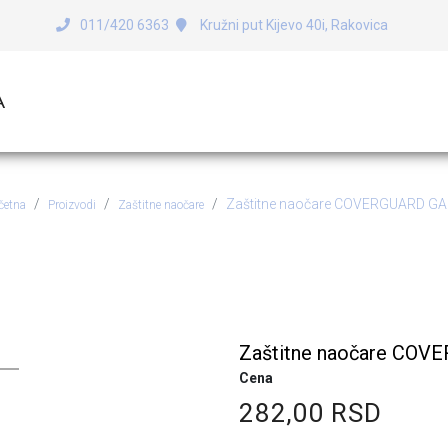
011/420 6363
Kružni put Kijevo 40i, Rakovica
A
Zaštitne naočare COVERGUARD 
četna
Proizvodi
Zaštitne naočare
tne naočare COVERGUARD
Zaštitne naočare COV
Cena
282,00 RSD