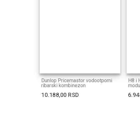
Dunlop Pricemastor vodootporni
H8 i H
ribarski kombinezon
modul
10.188,00 RSD
6.94