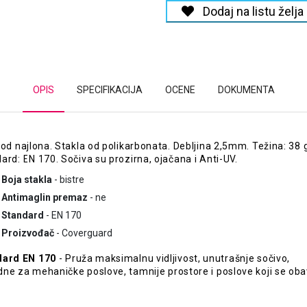
Dodaj na listu želja
OPIS
SPECIFIKACIJA
OCENE
DOKUMENTA
 od najlona. Stakla od polikarbonata. Debljina 2,5mm. Težina: 38 
ard: EN 170. Sočiva su prozirna, ojačana i Anti-UV.
Boja stakla
- bistre
Antimaglin premaz
- ne
Standard
- EN 170
Proizvođač
- Coverguard
dard EN 170
- Pruža maksimalnu vidljivost, unutrašnje sočivo,
ne za mehaničke poslove, tamnije prostore i poslove koji se oba