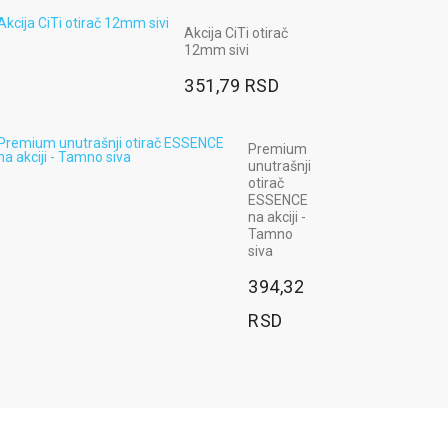
948,00 RSD
Akcija CiTi otirač
12mm sivi
Radne
351,79 RSD
pantalone
MAX NEO
- boja
plava
Premium
unutrašnji
2.568,00
otirač
ESSENCE
RSD
na akciji -
Tamno
siva
394,32
RSD