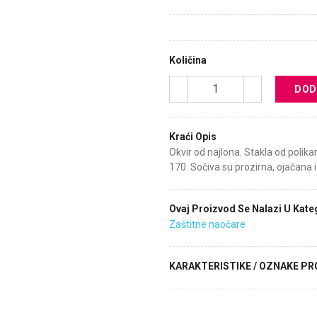
Količina
DOD
Kraći Opis
Okvir od najlona. Stakla od polik
170. Sočiva su prozirna, ojačana i
Ovaj Proizvod Se Nalazi U Kateg
Zaštitne naočare
KARAKTERISTIKE / OZNAKE P