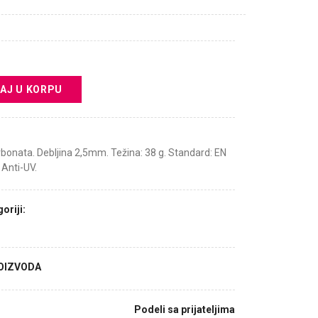
AJ U KORPU
arbonata. Debljina 2,5mm. Težina: 38 g. Standard: EN
 Anti-UV.
oriji:
ROIZVODA
Podeli sa prijateljima