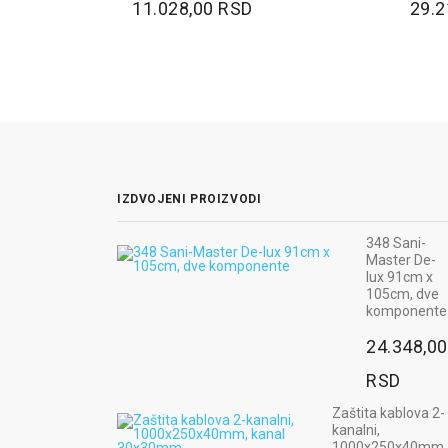
11.028,00 RSD
29.2
IZDVOJENI PROIZVODI
348 Sani-
Radna b
Parking
Master De-
MAX NE
graničnik 60cm -
lux 91cm x
boja pla
3kg,
105cm, dve
600x120x90mm
3.060
komponente
1.308,00 RSD
24.348,00
RSD
Ugaoni odbo
RSD
od gume,
800x100x1
Zaštita kablova 2-
pravougaoni
kanalni,
crno-žuti
1000x250x40mm,