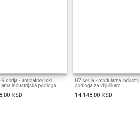
9 serija - antibakterijski
H7 serija - modularna industri
arna industrijska podloga
podloga za viljuškare
8,00 RSD
14.148,00 RSD