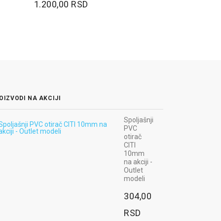
1.200,00 RSD
OIZVODI NA AKCIJI
Radna bluza
Spoljašnji
MAX NEO -
PVC
boja plava
otirač
CITI
3.060,00
10mm
na akciji -
RSD
Outlet
modeli
Ugaoni odbojnik
od gume,
304,00
800x100x10mm,
pravougaoni,
RSD
crno-žuti