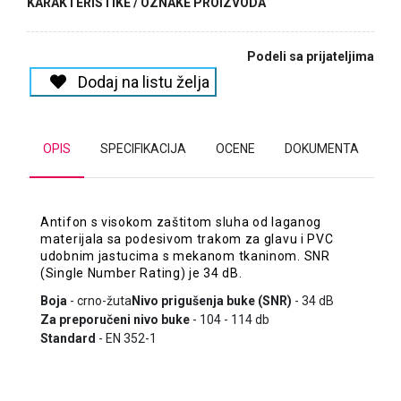
KARAKTERISTIKE / OZNAKE PROIZVODA
Podeli sa prijateljima
Dodaj na listu želja
OPIS
SPECIFIKACIJA
OCENE
DOKUMENTA
Antifon s visokom zaštitom sluha od laganog
materijala sa podesivom trakom za glavu i PVC
udobnim jastucima s mekanom tkaninom. SNR
(Single Number Rating) je 34 dB.
Boja
- crno-žuta
Nivo prigušenja buke (SNR)
- 34 dB
Za preporučeni nivo buke
- 104 - 114 db
Standard
- EN 352-1