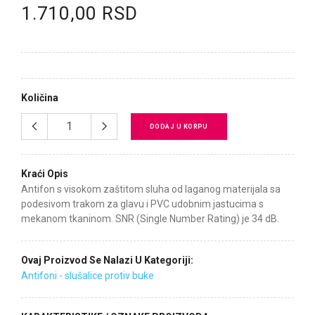
1.710,00 RSD
Količina
DODAJ U KORPU
Kraći Opis
Antifon s visokom zaštitom sluha od laganog materijala sa
podesivom trakom za glavu i PVC udobnim jastucima s
mekanom tkaninom. SNR (Single Number Rating) je 34 dB.
Ovaj Proizvod Se Nalazi U Kategoriji:
Antifoni - slušalice protiv buke