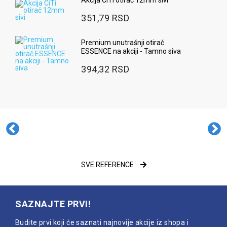
Akcija CiTi otirač 12mm sivi
351,79 RSD
Premium unutrašnji otirač
ESSENCE na akciji - Tamno siva
394,32 RSD
SVE REFERENCE
SAZNAJTE PRVI!
Budite prvi koji će saznati najnovije akcije iz shopa i