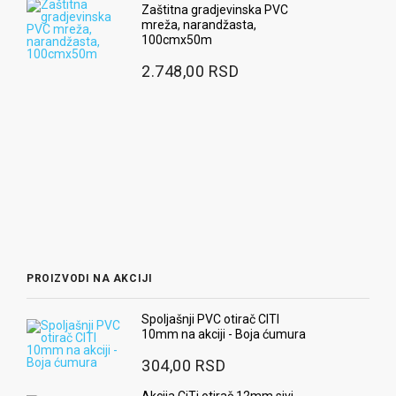
Zaštitna gradjevinska PVC
mreža, narandžasta,
100cmx50m
2.748,00 RSD
PROIZVODI NA AKCIJI
Spoljašnji PVC otirač CITI
10mm na akciji - Boja ćumura
304,00 RSD