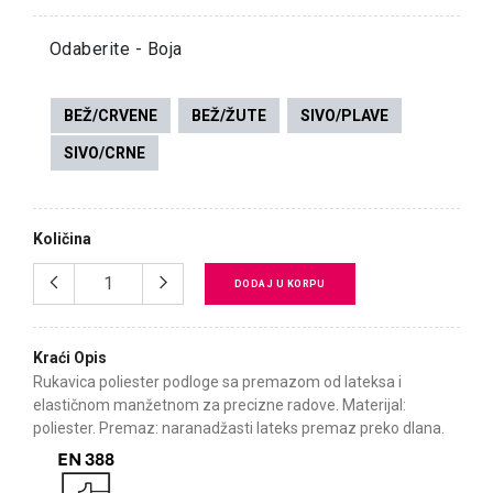
Odaberite - Boja
BEŽ/CRVENE
BEŽ/ŽUTE
SIVO/PLAVE
SIVO/CRNE
Količina
DODAJ U KORPU
Kraći Opis
Rukavica poliester podloge sa premazom od lateksa i
elastičnom manžetnom za precizne radove. Materijal:
poliester. Premaz: naranadžasti lateks premaz preko dlana.