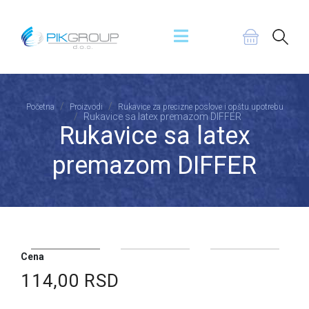
Početna
Proizvodi
Rukavice za precizne poslove i opštu upotrebu
Rukavice sa latex premazom DIFFER
Rukavice sa latex
premazom DIFFER
Cena
114,00 RSD