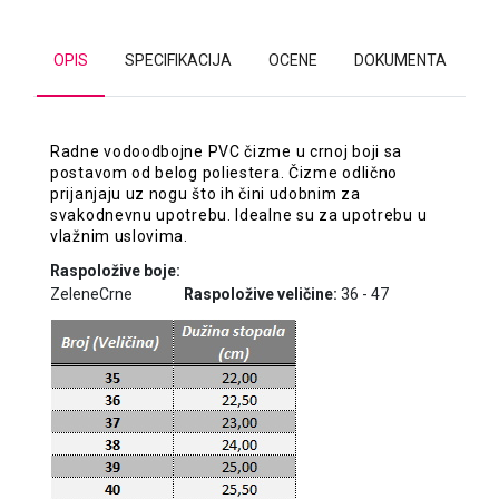
OPIS
SPECIFIKACIJA
OCENE
DOKUMENTA
Radne vodoodbojne PVC čizme u crnoj boji sa
postavom od belog poliestera. Čizme odlično
prijanjaju uz nogu što ih čini udobnim za
svakodnevnu upotrebu. Idealne su za upotrebu u
vlažnim uslovima.
Raspoložive boje:
Zelene
Crne
Raspoložive veličine:
36 - 47