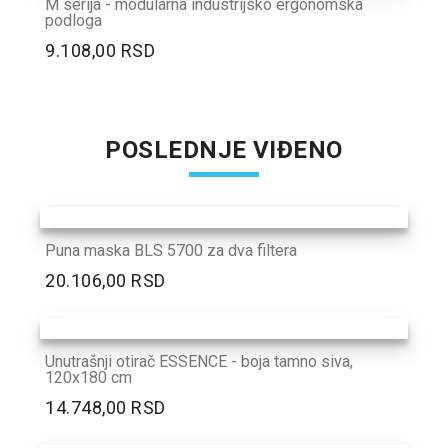
M serija - modularna industrijsko ergonomska
podloga
9.108,00 RSD
POSLEDNJE VIĐENO
Puna maska BLS 5700 za dva filtera
20.106,00 RSD
Unutrašnji otirač ESSENCE - boja tamno siva,
120x180 cm
14.748,00 RSD