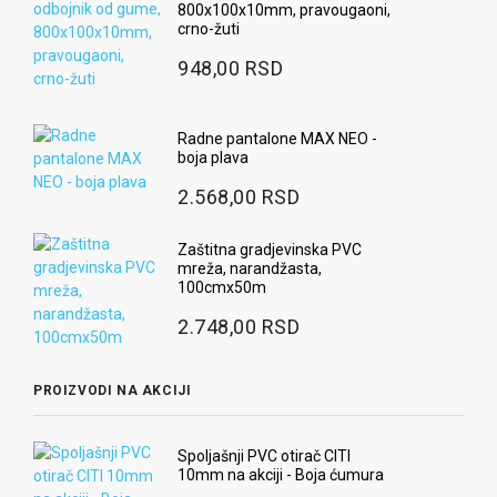
800x100x10mm, pravougaoni,
crno-žuti
948,00 RSD
Radne pantalone MAX NEO -
boja plava
2.568,00 RSD
Zaštitna gradjevinska PVC
mreža, narandžasta,
100cmx50m
2.748,00 RSD
PROIZVODI NA AKCIJI
Spoljašnji PVC otirač CITI
10mm na akciji - Boja ćumura