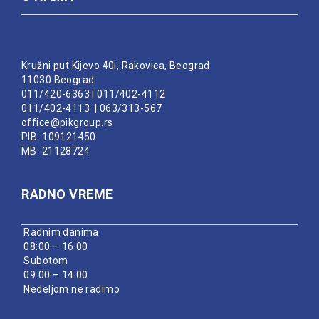
Kružni put Kijevo 40i, Rakovica, Beograd
11030 Beograd
011/420-6363
|
011/402-4112
011/402-4113
|
063/313-567
office@pikgroup.rs
PIB: 109121450
MB: 21128724
RADNO VREME
Radnim danima
08:00 – 16:00
Subotom
09:00 – 14:00
Nedeljom ne radimo