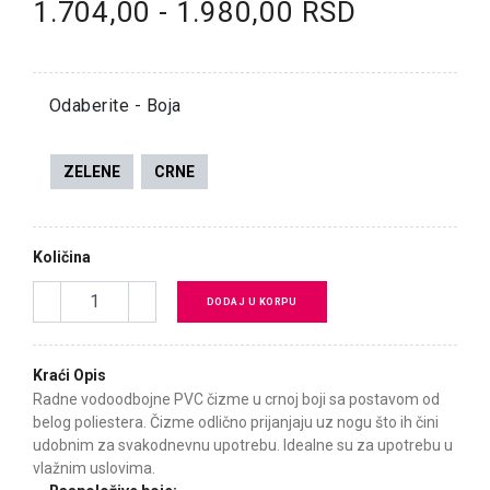
1.704,00 - 1.980,00 RSD
Odaberite - Boja
ZELENE
CRNE
Količina
DODAJ U KORPU
Kraći Opis
Radne vodoodbojne PVC čizme u crnoj boji sa postavom od
belog poliestera. Čizme odlično prijanjaju uz nogu što ih čini
udobnim za svakodnevnu upotrebu. Idealne su za upotrebu u
vlažnim uslovima.