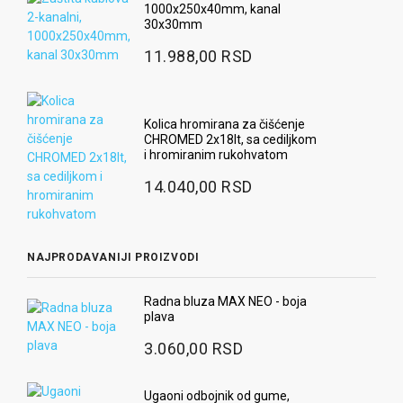
1000x250x40mm, kanal
30x30mm
11.988,00 RSD
Kolica hromirana za čišćenje
CHROMED 2x18lt, sa cediljkom
i hromiranim rukohvatom
14.040,00 RSD
NAJPRODAVANIJI PROIZVODI
Radna bluza MAX NEO - boja
plava
3.060,00 RSD
Ugaoni odbojnik od gume,