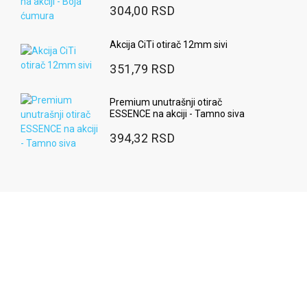
304,00 RSD
Akcija CiTi otirač 12mm sivi
351,79 RSD
Premium unutrašnji otirač
ESSENCE na akciji - Tamno siva
394,32 RSD