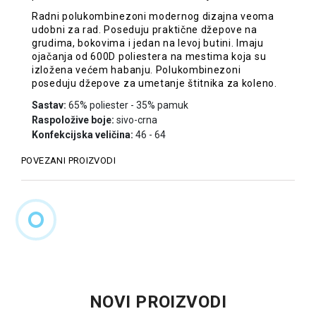
Radni polukombinezoni modernog dizajna veoma
udobni za rad. Poseduju praktične džepove na
grudima, bokovima i jedan na levoj butini. Imaju
ojačanja od 600D poliestera na mestima koja su
izložena većem habanju. Polukombinezoni
poseduju džepove za umetanje štitnika za koleno.
Sastav:
65% poliester - 35% pamuk
Raspoložive boje:
sivo-crna
Konfekcijska veličina:
46 - 64
POVEZANI PROIZVODI
NOVI PROIZVODI