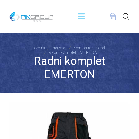
Početna
Proizvodi
Komplet radna odela
Radni komplet EMERTON
Radni komplet
EMERTON