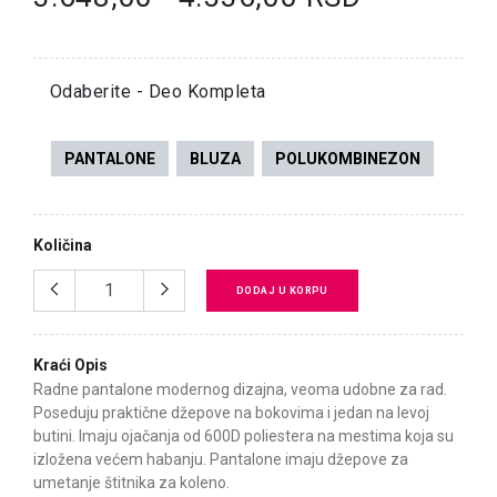
Odaberite - Deo Kompleta
PANTALONE
BLUZA
POLUKOMBINEZON
Količina
DODAJ U KORPU
Kraći Opis
Radne pantalone modernog dizajna, veoma udobne za rad.
Poseduju praktične džepove na bokovima i jedan na levoj
butini. Imaju ojačanja od 600D poliestera na mestima koja su
izložena većem habanju. Pantalone imaju džepove za
umetanje štitnika za koleno.