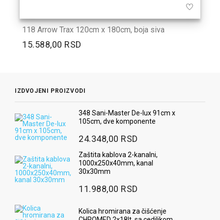
118 Arrow Trax 120cm x 180cm, boja siva
15.588,00 RSD
IZDVOJENI PROIZVODI
348 Sani-Master De-lux 91cm x
105cm, dve komponente
24.348,00 RSD
Zaštita kablova 2-kanalni,
1000x250x40mm, kanal
30x30mm
11.988,00 RSD
Kolica hromirana za čišćenje
CHROMED 2x18lt, sa cediljkom