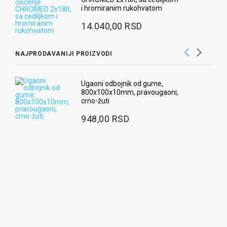
i hromiranim rukohvatom
14.040,00 RSD
NAJPRODAVANIJI PROIZVODI
Ugaoni odbojnik od gume,
800x100x10mm, pravougaoni,
crno-žuti
948,00 RSD
Ra
2
Za
1
2