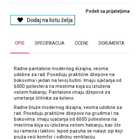
Podeli sa prijateljima
Dodaj na listu želja
OPIS
SPECIFIKACIJA
OCENE
DOKUMENTA
Radne pantalone modernog dizajna, veoma
udobne za rad. Poseduju praktične džepove na
bokovima i jedan na levoj butini. Imaju ojačanja od
600D poliestera na mestima koja su izložena
većem habanju. Pantalone imaju džepove za
umetanje štitnika za koleno.
Radne bluze modernog dizajna, veoma udobne za
rad. Poseduju praktične džepove na grudima i na
bokovima. Imaju ojačanja od 600D poliestera na
mestima koja su izložena većem habanju, kao što
su ramena i laktovi. Ispod pazuha se nalazi zip koji
pruža veći komfor i odličnu ventilaciju.