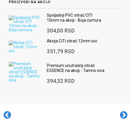
PROIZVODI NA AKCIJI
Spoljašnji PVC otirač CITI
10mm na akciji - Boja ćumura
304,00 RSD
Akcija CiTi otirač 12mm sivi
351,79 RSD
Premium unutrašnji otirač
ESSENCE na akciji - Tamno siva
394,32 RSD