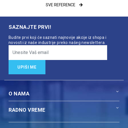
SVE REFERENCE
SAZNAJTE PRVI!
Budite prvi koji će saznati najnovije akcije iz shopa i
novosti iz naše industrije preko našeg newslettera.
UPIŠI ME
O NAMA
RADNO VREME