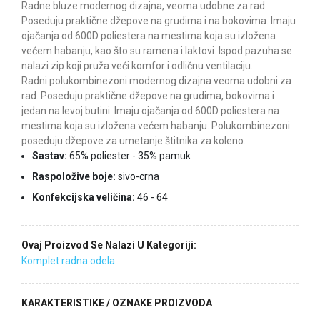
Radne bluze modernog dizajna, veoma udobne za rad.
Poseduju praktične džepove na grudima i na bokovima. Imaju
ojačanja od 600D poliestera na mestima koja su izložena
većem habanju, kao što su ramena i laktovi. Ispod pazuha se
nalazi zip koji pruža veći komfor i odličnu ventilaciju.
Radni polukombinezoni modernog dizajna veoma udobni za
rad. Poseduju praktične džepove na grudima, bokovima i
jedan na levoj butini. Imaju ojačanja od 600D poliestera na
mestima koja su izložena većem habanju. Polukombinezoni
poseduju džepove za umetanje štitnika za koleno.
Sastav:
65% poliester - 35% pamuk
Raspoložive boje:
sivo-crna
Konfekcijska veličina:
46 - 64
Ovaj Proizvod Se Nalazi U Kategoriji:
Komplet radna odela
KARAKTERISTIKE / OZNAKE PROIZVODA