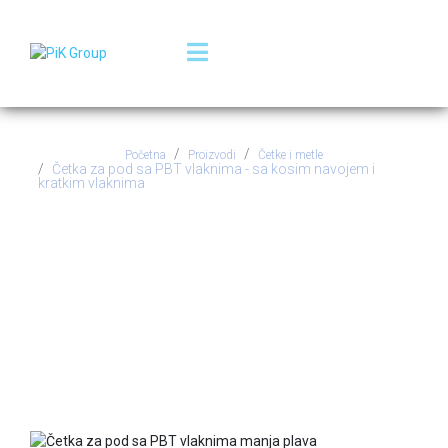
Početna
Proizvodi
Četke i metle
Četka za pod sa PBT vlaknima - sa kosim navojem i
kratkim vlaknima
Četka za pod sa PBT
vlaknima - sa kosim
navojem i kratkim
vlaknima