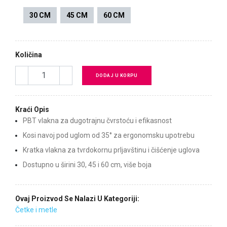
30 CM
45 CM
60 CM
Količina
DODAJ U KORPU
Kraći Opis
PBT vlakna za dugotrajnu čvrstoću i efikasnost
Kosi navoj pod uglom od 35° za ergonomsku upotrebu
Kratka vlakna za tvrdokornu prljavštinu i čišćenje uglova
Dostupno u širini 30, 45 i 60 cm, više boja
Ovaj Proizvod Se Nalazi U Kategoriji:
Četke i metle