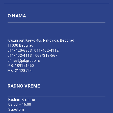
O NAMA
Kružni put Kijevo 40i, Rakovica, Beograd
11030 Beograd
011/420-6363
|
011/402-4112
011/402-4113
|
063/313-567
office@pikgroup.rs
PIB: 109121450
MB: 21128724
RADNO VREME
Radnim danima
08:00 – 16:00
Subotom