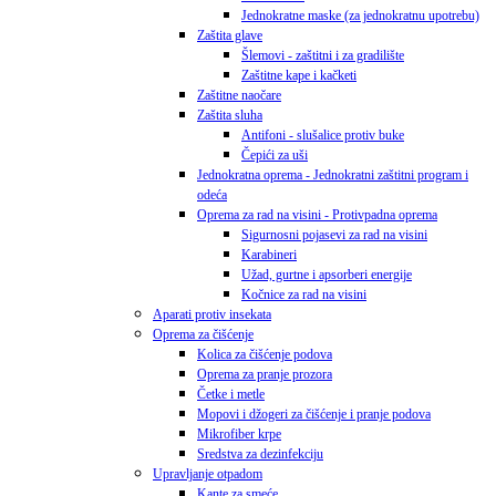
Jednokratne maske (za jednokratnu upotrebu)
Zaštita glave
Šlemovi - zaštitni i za gradilište
Zaštitne kape i kačketi
Zaštitne naočare
Zaštita sluha
Antifoni - slušalice protiv buke
Čepići za uši
Jednokratna oprema - Jednokratni zaštitni program i
odeća
Oprema za rad na visini - Protivpadna oprema
Sigurnosni pojasevi za rad na visini
Karabineri
Užad, gurtne i apsorberi energije
Kočnice za rad na visini
Aparati protiv insekata
Oprema za čišćenje
Kolica za čišćenje podova
Oprema za pranje prozora
Četke i metle
Mopovi i džogeri za čišćenje i pranje podova
Mikrofiber krpe
Sredstva za dezinfekciju
Upravljanje otpadom
Kante za smeće