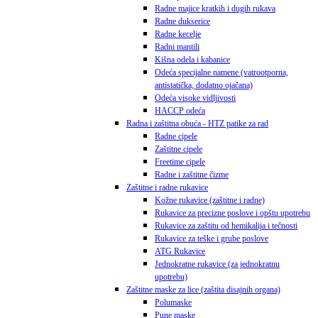
Radne majice kratkih i dugih rukava
Radne dukserice
Radne kecelje
Radni mantili
Kišna odela i kabanice
Odeća specijalne namene (vatrootporna,
antistatička, dodatno ojačana)
Odeća visoke vidljivosti
HACCP odeća
Radna i zaštitna obuća - HTZ patike za rad
Radne cipele
Zaštitne cipele
Freetime cipele
Radne i zaštitne čizme
Zaštitne i radne rukavice
Kožne rukavice (zaštitne i radne)
Rukavice za precizne poslove i opštu upotrebu
Rukavice za zaštitu od hemikalija i tečnosti
Rukavice za teške i grube poslove
ATG Rukavice
Jednokratne rukavice (za jednokratnu
upotrebu)
Zaštitne maske za lice (zaštita disajnih organa)
Polumaske
Pune maske