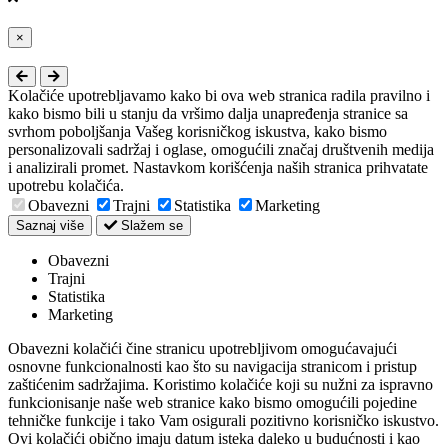
Close
×
Kolačiće upotrebljavamo kako bi ova web stranica radila pravilno i
kako bismo bili u stanju da vršimo dalja unapređenja stranice sa
svrhom poboljšanja Vašeg korisničkog iskustva, kako bismo
personalizovali sadržaj i oglase, omogućili značaj društvenih medija
i analizirali promet. Nastavkom korišćenja naših stranica prihvatate
upotrebu kolačića.
Obavezni
Trajni
Statistika
Marketing
Saznaj više
Slažem se
Obavezni
Trajni
Statistika
Marketing
Obavezni kolačići čine stranicu upotrebljivom omogućavajući
osnovne funkcionalnosti kao što su navigacija stranicom i pristup
zaštićenim sadržajima. Koristimo kolačiće koji su nužni za ispravno
funkcionisanje naše web stranice kako bismo omogućili pojedine
tehničke funkcije i tako Vam osigurali pozitivno korisničko iskustvo.
Ovi kolačići obično imaju datum isteka daleko u budućnosti i kao