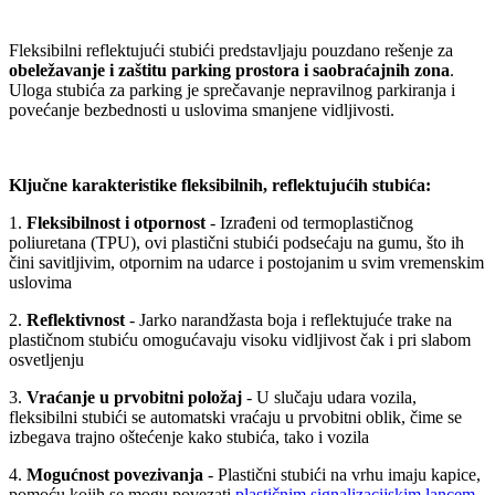
Fleksibilni reflektujući stubići predstavljaju pouzdano rešenje za
obeležavanje i zaštitu parking prostora i saobraćajnih zona
.
Uloga stubića za parking je sprečavanje nepravilnog parkiranja i
povećanje bezbednosti u uslovima smanjene vidljivosti.
Ključne karakteristike fleksibilnih, reflektujućih stubića:
1.
Fleksibilnost i otpornost
- Izrađeni od termoplastičnog
poliuretana (TPU), ovi plastični stubići podsećaju na gumu, što ih
čini savitljivim, otpornim na udarce i postojanim u svim vremenskim
uslovima
2.
Reflektivnost
- Jarko narandžasta boja i reflektujuće trake na
plastičnom stubiću omogućavaju visoku vidljivost čak i pri slabom
osvetljenju
3.
Vraćanje u prvobitni položaj
- U slučaju udara vozila,
fleksibilni stubići se automatski vraćaju u prvobitni oblik, čime se
izbegava trajno oštećenje kako stubića, tako i vozila
4.
Mogućnost povezivanja
- Plastični stubići na vrhu imaju kapice,
pomoću kojih se mogu povezati
plastičnim signalizacijskim lancem