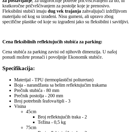
za postavljanje
, za dugoročnije potrebe pričvršćivanjem za tlo, ili
kratkoročne pričvršćivanjem za postolje koje je prenosivo.
Fleksibilni stubići imaju
dug vek trajanja
zahvaljujući izdržljivom
materijalu od kog su izrađeni. Nisu gumeni, ali upravo zbog
specifične plastike od koje su izgrađeni jako su fleksibilni i savitljivi.
Cena fleksibilnih reflektujućih stubića za parking:
Cena stubića za parking zavisi od njihovih dimenzija. U našoj
ponudi možete pronaći i povoljnije Ekonomik stubiće.
Specifikacija:
Materijal - TPU (termoplastični poliuretan)
Boja - narandžasta sa belim reflektujućim trakama
Prečnik stubića - 80 mm
Prečnik postolja - 200 mm
Broj potrebnih šrafova/tipli - 3
Visina
45cm
Broj reflektujućih traka - 2
Težina - 0,5 kg
75cm