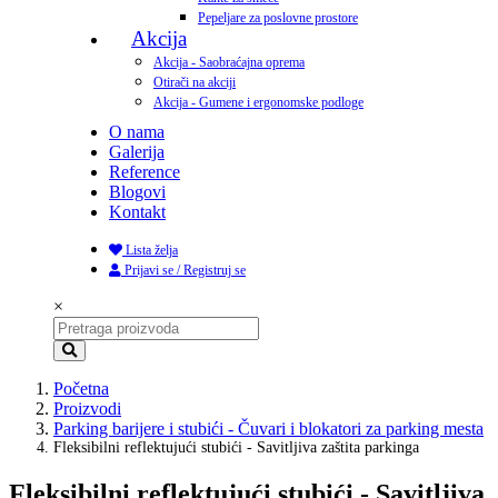
Pepeljare za poslovne prostore
Akcija
Akcija - Saobraćajna oprema
Otirači na akciji
Akcija - Gumene i ergonomske podloge
O nama
Galerija
Reference
Blogovi
Kontakt
Lista želja
Prijavi se / Registruj se
×
Početna
Proizvodi
Parking barijere i stubići - Čuvari i blokatori za parking mesta
Fleksibilni reflektujući stubići - Savitljiva zaštita parkinga
Fleksibilni reflektujući stubići - Savitljiva