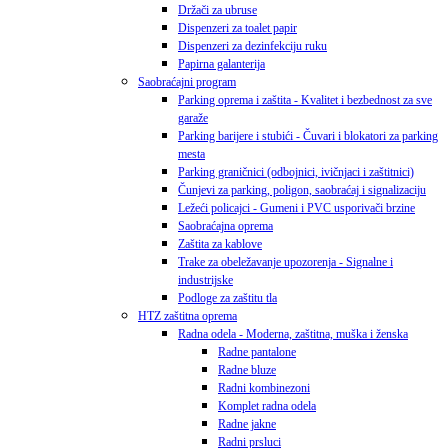
Držači za ubruse
Dispenzeri za toalet papir
Dispenzeri za dezinfekciju ruku
Papirna galanterija
Saobraćajni program
Parking oprema i zaštita - Kvalitet i bezbednost za sve
garaže
Parking barijere i stubići - Čuvari i blokatori za parking
mesta
Parking graničnici (odbojnici, ivičnjaci i zaštitnici)
Čunjevi za parking, poligon, saobraćaj i signalizaciju
Ležeći policajci - Gumeni i PVC usporivači brzine
Saobraćajna oprema
Zaštita za kablove
Trake za obeležavanje upozorenja - Signalne i
industrijske
Podloge za zaštitu tla
HTZ zaštitna oprema
Radna odela - Moderna, zaštitna, muška i ženska
Radne pantalone
Radne bluze
Radni kombinezoni
Komplet radna odela
Radne jakne
Radni prsluci