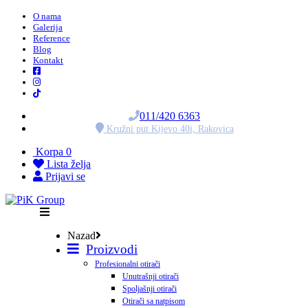
O nama
Galerija
Reference
Blog
Kontakt
011/420 6363
Kružni put Kijevo 40i, Rakovica
Korpa
0
Lista želja
Prijavi se
Nazad
Proizvodi
Profesionalni otirači
Unutrašnji otirači
Spoljašnji otirači
Otirači sa natpisom