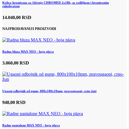
Kolica hromirana za čišćenje CHROMED 2x18lt, sa cediljkom i hromiranim
rukohvatom
14.040,00 RSD
NAJPRODAVANIJI PROIZVODI
Radna bluza MAX NEO - boja plava
3.060,00 RSD
Ugaoni odbojnik od gume, 800x100x10mm, pravougaoni, crno-žuti
948,00 RSD
Radne pantalone MAX NEO - boja plava