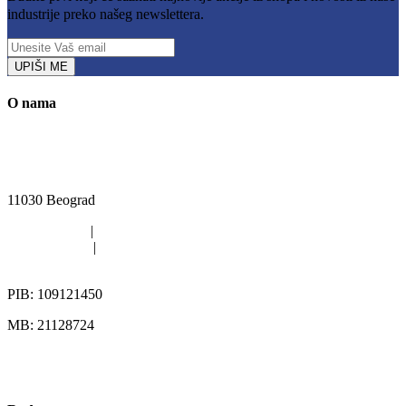
industrije preko našeg newslettera.
UPIŠI ME
O nama
Kružni put Kijevo 40i, Rakovica, Beograd
11030 Beograd
011/420-6363
|
011/402-4112
011/402-4113
|
063/313-567
office@pikgroup.rs
PIB: 109121450
MB: 21128724