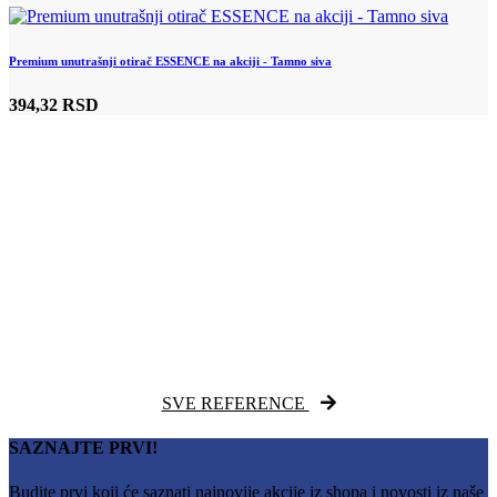
Premium unutrašnji otirač ESSENCE na akciji - Tamno siva
394,32 RSD
SVE REFERENCE
SAZNAJTE PRVI!
Budite prvi koji će saznati najnovije akcije iz shopa i novosti iz naše