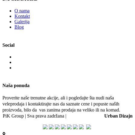
O nama
Kontakt
Galerija
Blog
Social
Naša ponuda
Proverite naše trenutne akcije, ali i pogledajte šta nudi naša
veleprodaja i kontaktirajte nas da saznate cene i popuste naših
proizvoda, bilo da vas zanima prodaja na veliko ili na komad.
PiK Group | Sva prava zadržana |
Web dizajn i SEO:
Urban Dizajn