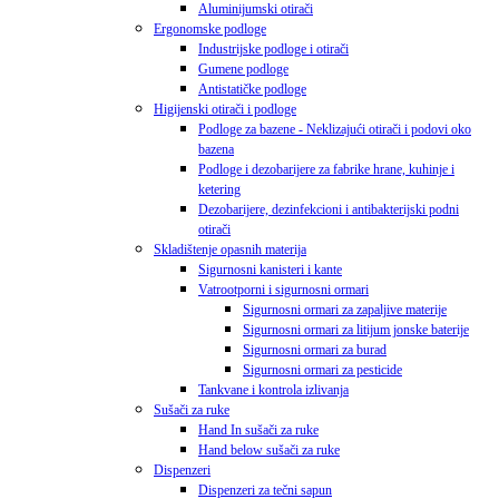
Aluminijumski otirači
Ergonomske podloge
Industrijske podloge i otirači
Gumene podloge
Antistatičke podloge
Higijenski otirači i podloge
Podloge za bazene - Neklizajući otirači i podovi oko
bazena
Podloge i dezobarijere za fabrike hrane, kuhinje i
ketering
Dezobarijere, dezinfekcioni i antibakterijski podni
otirači
Skladištenje opasnih materija
Sigurnosni kanisteri i kante
Vatrootporni i sigurnosni ormari
Sigurnosni ormari za zapaljive materije
Sigurnosni ormari za litijum jonske baterije
Sigurnosni ormari za burad
Sigurnosni ormari za pesticide
Tankvane i kontrola izlivanja
Sušači za ruke
Hand In sušači za ruke
Hand below sušači za ruke
Dispenzeri
Dispenzeri za tečni sapun