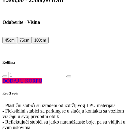
1.308,00 - 2.388,00 RSD
Odaberite - Visina
45cm
75cm
100cm
Količina
DODAJ U KORPU
Kraći opis
- Plastični stubići su izrađeni od izdržljivog TPU materijala
- Fleksibilni stubići za parking se u slučaju kontakta sa vozilom
vraćaju u svoj prvobitni oblik
- Reflektujući stubići su jarko narandžaaste boje, pa su vidljivi u
svim uslovima