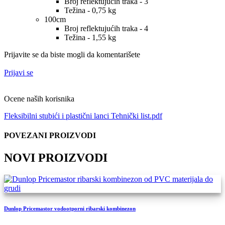
Broj reflektujućih traka - 3
Težina - 0,75 kg
100cm
Broj reflektujućih traka - 4
Težina - 1,55 kg
Prijavite se da biste mogli da komentarišete
Prijavi se
Ocene naših korisnika
Fleksibilni stubići i plastični lanci Tehnički list.pdf
POVEZANI PROIZVODI
NOVI PROIZVODI
Dunlop Pricemastor vodootporni ribarski kombinezon