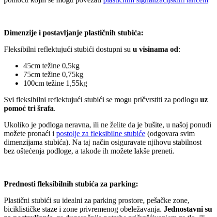
Dimenzije i postavljanje plastičnih stubića:
Fleksibilni reflektujući stubići dostupni su
u visinama od
:
45cm težine 0,5kg
75cm težine 0,75kg
100cm težine 1,55kg
Svi fleksibilni reflektujući stubići se mogu pričvrstiti za podlogu
uz
pomoć tri šrafa
.
Ukoliko je podloga neravna, ili ne želite da je bušite, u našoj ponudi
možete pronaći i
postolje za fleksibilne stubiće
(odgovara svim
dimenzijama stubića). Na taj način osiguravate njihovu stabilnost
bez oštećenja podloge, a takođe ih možete lakše preneti.
Prednosti fleksibilnih stubića za parking:
Plastični stubići su idealni za parking prostore, pešačke zone,
biciklističke staze i zone privremenog obeležavanja.
Jednostavni su