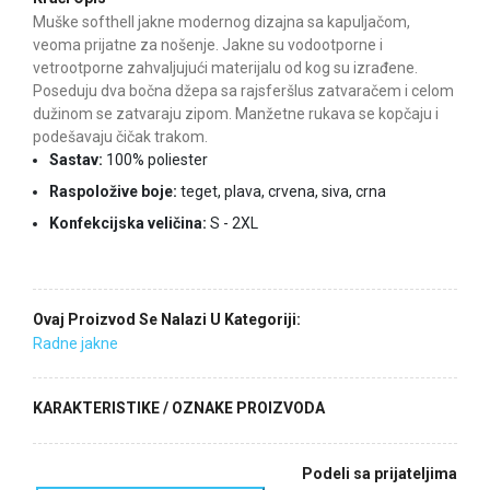
Muške softhell jakne modernog dizajna sa kapuljačom,
veoma prijatne za nošenje. Jakne su vodootporne i
vetrootporne zahvaljujući materijalu od kog su izrađene.
Poseduju dva bočna džepa sa rajsferšlus zatvaračem i celom
dužinom se zatvaraju zipom. Manžetne rukava se kopčaju i
podešavaju čičak trakom.
Sastav:
100% poliester
Raspoložive boje:
teget, plava, crvena, siva, crna
Konfekcijska veličina:
S - 2XL
Ovaj Proizvod Se Nalazi U Kategoriji:
Radne jakne
KARAKTERISTIKE / OZNAKE PROIZVODA
Podeli sa prijateljima