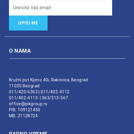
UPIŠI ME
O NAMA
Kružni put Kijevo 40i, Rakovica, Beograd
11030 Beograd
011/420-6363
|
011/402-4112
011/402-4113
|
063/313-567
office@pikgroup.rs
PIB: 109121450
MB: 21128724
RADNO VREME