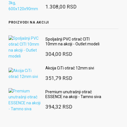
1.308,00 RSD
PROIZVODI NA AKCIJI
Spoljašnji PVC otirač CITI
10mm na akciji - Outlet modeli
304,00 RSD
Akcija CiTi otirač 12mm sivi
351,79 RSD
Premium unutrašnji otirač
ESSENCE na akciji - Tamno siva
394,32 RSD