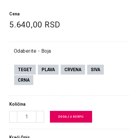
Cena
5.640,00 RSD
Odaberite - Boja
TEGET
PLAVA
CRVENA
SIVA
CRNA
Količina
DODAJ U KORPU
Kraći Opis