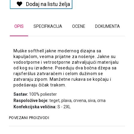
Dodaj na listu želja
OPIS
SPECIFIKACIJA
OCENE
DOKUMENTA
Muške softhell jakne modernog dizajna sa
kapuljačom, veoma prijatne za nošenje. Jakne su
vodootporne i vetrootporne zahvaljujući materijalu
od kog su izrađene. Poseduju dva bočna džepa sa
rajsferšlus zatvaračem i celom dužinom se
zatvaraju zipom. Manžetne rukava se kopčaju i
podešavaju čičak trakom.
Sastav:
100% poliester
Raspoložive boje:
teget, plava, crvena, siva, crna
Konfekcijska veličina:
S - 2XL
POVEZANI PROIZVODI