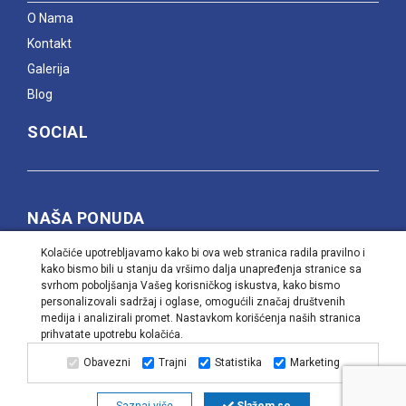
O Nama
Kontakt
Galerija
Blog
SOCIAL
NAŠA PONUDA
Kolačiće upotrebljavamo kako bi ova web stranica radila pravilno i
Proverite naše trenutne akcije, ali i pogledajte šta nudi
kako bismo bili u stanju da vršimo dalja unapređenja stranice sa
naša veleprodaja i kontaktirajte nas da saznate cene i
svrhom poboljšanja Vašeg korisničkog iskustva, kako bismo
popuste naših proizvoda, bilo da vas zanima prodaja na
personalizovali sadržaj i oglase, omogućili značaj društvenih
veliko ili na komad.
medija i analizirali promet. Nastavkom korišćenja naših stranica
prihvatate upotrebu kolačića.
PiK Group | Sva prava zadržana |
Web dizajn i SEO:
Urban
Dizajn
Obavezni
Trajni
Statistika
Marketing