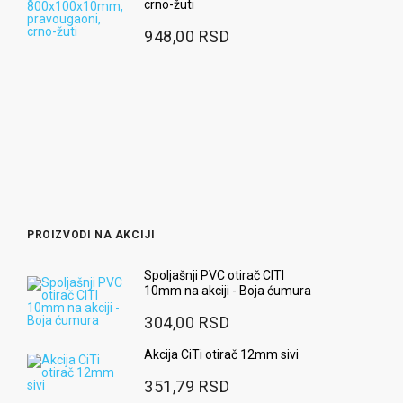
crno-žuti
948,00 RSD
PROIZVODI NA AKCIJI
Spoljašnji PVC otirač CITI
10mm na akciji - Boja ćumura
304,00 RSD
Akcija CiTi otirač 12mm sivi
351,79 RSD