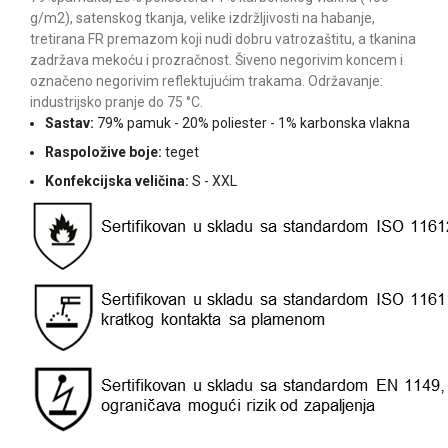
g/m2), satenskog tkanja, velike izdržljivosti na habanje,
tretirana FR premazom koji nudi dobru vatrozaštitu, a tkanina
zadržava mekoću i prozračnost. Šiveno negorivim koncem i
označeno negorivim reflektujućim trakama. Održavanje:
industrijsko pranje do 75 °C.
Sastav:
79% pamuk - 20% poliester - 1% karbonska vlakna
Raspoložive boje:
teget
Konfekcijska veličina:
S - XXL