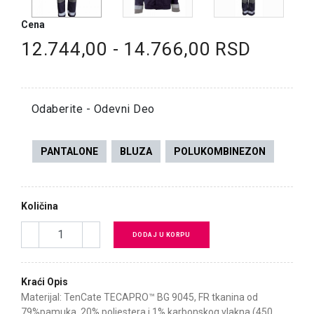
Cena
12.744,00 - 14.766,00 RSD
Odaberite - Odevni Deo
PANTALONE
BLUZA
POLUKOMBINEZON
Količina
DODAJ U KORPU
Kraći Opis
Materijal: TenCate TECAPRO™ BG 9045, FR tkanina od
79%pamuka, 20% poliestera i 1% karbonskog vlakna (450