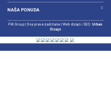
NAŠA PONUDA
PiK Group | Sva prava zadržana |
Web dizajn i SEO:
Urban
Dizajn