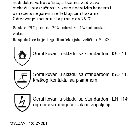
nudi dobru vatrozaštitu, a tkanina zadržava
mekoću i prozračnost. Šiveno negorivim koncem i
označeno negorivim reflektujućim trakama.
Održavanje: industrijsko pranje do 75 °C.
Sastav:
79% pamuk - 20% poliester - 1% karbonska
vlakna
Raspoložive boje:
teget
Konfekcijska veličina:
S - XXL
POVEZANI PROIZVODI