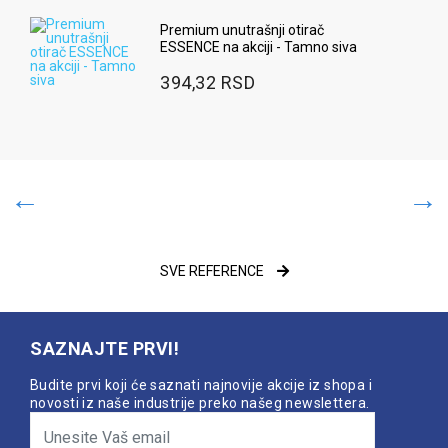
Premium unutrašnji otirač
ESSENCE na akciji - Tamno siva
394,32 RSD
SVE REFERENCE
SAZNAJTE PRVI!
Budite prvi koji će saznati najnovije akcije iz shopa i
novosti iz naše industrije preko našeg newslettera.