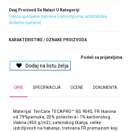
Ovaj Proizvod Se Nalazi U Kategoriji:
Odeća specijalne namene (vatrootporna, antistatička,
dodatno ojačana)
KARAKTERISTIKE / OZNAKE PROIZVODA
Podeli sa prijateljima
Dodaj na listu želja
OPIS
SPECIFIKACIJA
OCENE
DOKUMENTA
Materijal: TenCate TECAPRO™ BG 9045, FR tkanina
od 79%pamuka, 20% poliestera i 1% karbonskog
vlakna (450 g/m2), satenskog tkanja, velike
izdržljivosti na habanje, tretirana FR premazom koji