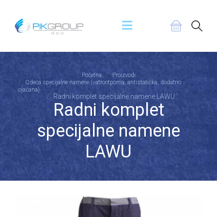
Početna
Proizvodi
Odeća specijalne namene (vatrootporna, antistatička, dodatno
ojačana)
Radni komplet specijalne namene LAWU
Radni komplet
specijalne namene
LAWU