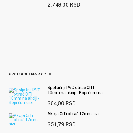
2.748,00 RSD
PROIZVODI NA AKCIJI
Spoljašnji PVC otirač CITI
10mm na akciji - Boja ćumura
304,00 RSD
Akcija CiTi otirač 12mm sivi
351,79 RSD