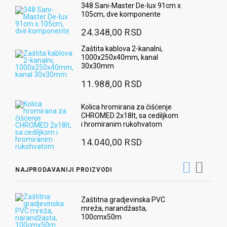
348 Sani-Master De-lux 91cm x
105cm, dve komponente
24.348,00 RSD
Zaštita kablova 2-kanalni,
1000x250x40mm, kanal
30x30mm
11.988,00 RSD
Kolica hromirana za čišćenje
CHROMED 2x18lt, sa cediljkom
i hromiranim rukohvatom
14.040,00 RSD
NAJPRODAVANIJI PROIZVODI
Zaštitna gradjevinska PVC
mreža, narandžasta,
100cmx50m