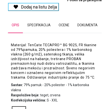
Podeli sa prijateljima
Dodaj na listu želja
OPIS
SPECIFIKACIJA
OCENE
DOKUMENTA
Materijal: TenCate TECAPRO™ BG 9025, FR tkanine
od 79%pamuka, 20% poliestera i 1% karbonskog
vlakna (260 g/m2), satenskog tkanja, velika
izdržljivost na habanje, tretirane PROBAN
premazom koji nudi dobru vatrozaštitu, a tkanina
zadržava mekoću i prozračnost. Šiveno negorivim
koncem i označeno negorivim reflektujućim
trakama. Održavanje: industrijsko pranje do 75 °C.
Sastav:
79% pamuk - 20% poliester - 1% karbonska
vlakna
Raspoložive boje:
teget, crvena
Konfekcijska veličina:
S - XXL