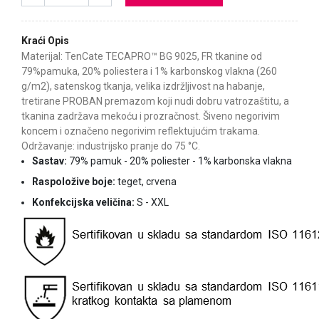
Kraći Opis
Materijal: TenCate TECAPRO™ BG 9025, FR tkanine od
79%pamuka, 20% poliestera i 1% karbonskog vlakna (260
g/m2), satenskog tkanja, velika izdržljivost na habanje,
tretirane PROBAN premazom koji nudi dobru vatrozaštitu, a
tkanina zadržava mekoću i prozračnost. Šiveno negorivim
koncem i označeno negorivim reflektujućim trakama.
Održavanje: industrijsko pranje do 75 °C.
Sastav:
79% pamuk - 20% poliester - 1% karbonska vlakna
Raspoložive boje:
teget, crvena
Konfekcijska veličina:
S - XXL