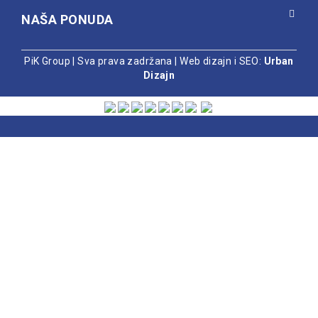
NAŠA PONUDA
PiK Group | Sva prava zadržana |
Web dizajn i SEO:
Urban
Dizajn