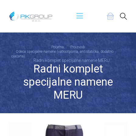
Početna
Proizvodi
Odeća specijalne namene (vatrootporna, antistatička, dodatno
ojačana)
Radni komplet specijalne namene MERU
Radni komplet
specijalne namene
MERU