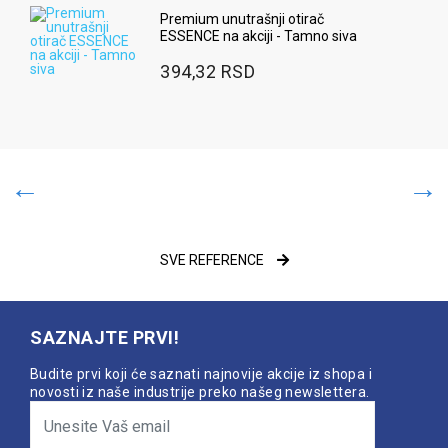
Premium unutrašnji otirač
ESSENCE na akciji - Tamno siva
394,32 RSD
SVE REFERENCE
SAZNAJTE PRVI!
Budite prvi koji će saznati najnovije akcije iz shopa i
novosti iz naše industrije preko našeg newslettera.