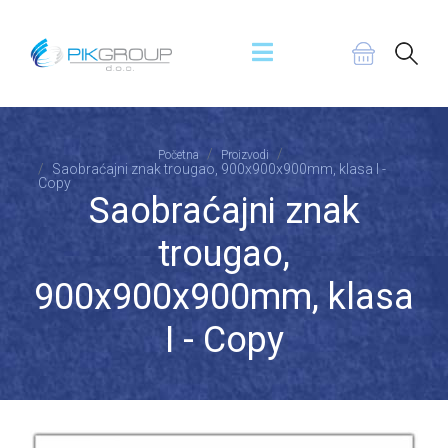
Početna
Proizvodi
Saobraćajni znak trougao, 900x900x900mm, klasa I -
Copy
Saobraćajni znak
trougao,
900x900x900mm, klasa
I - Copy