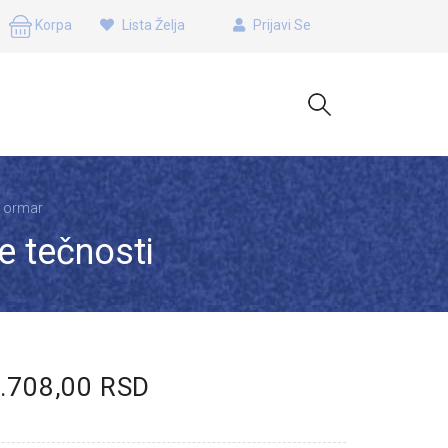
Korpa
Lista Želja
Prijavi Se
i ormar
e tečnosti
0.708,00 RSD