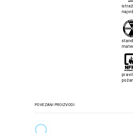
istra
najvi
stand
mater
pravi
požar
POVEZANI PROIZVODI