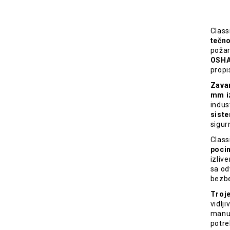
Class
tečno
požar
OSHA
propi
Zavar
mm i
indus
siste
sigur
Class
pocin
izliv
sa od
bezbe
Troje
vidlj
manue
potre