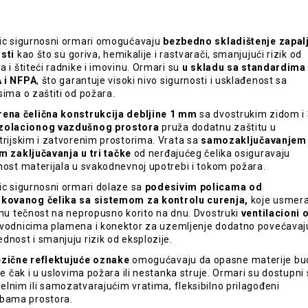
ic sigurnosni ormari omogućavaju
bezbedno skladištenje zapalj
sti
kao što su goriva, hemikalije i rastvarači, smanjujući rizik od
a i štiteći radnike i imovinu. Ormari su
u skladu sa standardima
 i NFPA
, što garantuje visoki nivo sigurnosti i usklađenost sa
sima o zaštiti od požara.
ena čelična konstrukcija debljine 1 mm
sa dvostrukim zidom i
zolacionog vazdušnog prostora
pruža dodatnu zaštitu u
trijskim i zatvorenim prostorima. Vrata sa
samozaključavanjem 
m zaključavanja
u tri tačke
od nerđajućeg čelika osiguravaju
nost materijala u svakodnevnoj upotrebi i tokom požara.
ic sigurnosni ormari dolaze sa
podesivim policama od
kovanog čelika sa sistemom za kontrolu curenja,
koje usmera
enu tečnost na nepropusno korito na dnu. Dvostruki
ventilacioni 
vodnicima plamena i konektor za uzemljenje dodatno povećavaj
dnost i smanjuju rizik od eksplozije.
zične reflektujuće oznake
omogućavaju da opasne materije bu
ive čak i u uslovima požara ili nestanka struje. Ormari su dostupni
lnim ili samozatvarajućim vratima, fleksibilno prilagođeni
bama prostora.