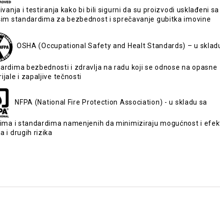
živanja i testiranja kako bi bili sigurni da su proizvodi usklađeni sa
šim standardima za bezbednost i sprečavanje gubitka imovine
OSHA (Occupational Safety and Healt Standards) – u sklad
ardima bezbednosti i zdravlja na radu koji se odnose na opasne
ijale i zapaljive tečnosti
NFPA (National Fire Protection Association) - u skladu sa
lima i standardima namenjenih da minimiziraju mogućnost i efek
a i drugih rizika