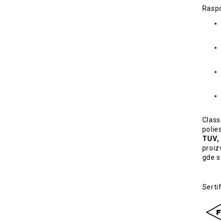
Raspo
Class
polie
TUV,
proiz
gde s
Sertif