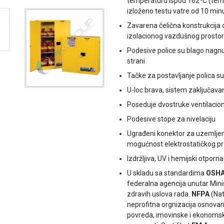
temperaturu ispod 162
C (tem
izloženo testu vatre od 10 min
Zavarena čelična konstrukcij
izolacionog vazdušnog prostora
Podesive police su blago nagnut
strani
Tačke za postavljanje polica su
U-loc brava, sistem zaključavan
Poseduje dvostruke ventilaci
Podesive stope za nivelaciju
Ugrađeni konektor za uzemljenj
mogućnost elektrostatičkog pr
Izdržljiva, UV i hemijski otporna
U skladu sa standardima
OSH
federalna agencija unutar Mini
zdravih uslova rada.
NFPA
(Nat
neprofitna orgnizacija osnova
povreda, imovinske i ekonomske