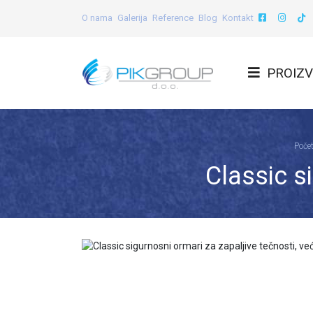
O nama
Galerija
Reference
Blog
Kontakt
PROIZV
Poče
Classic s