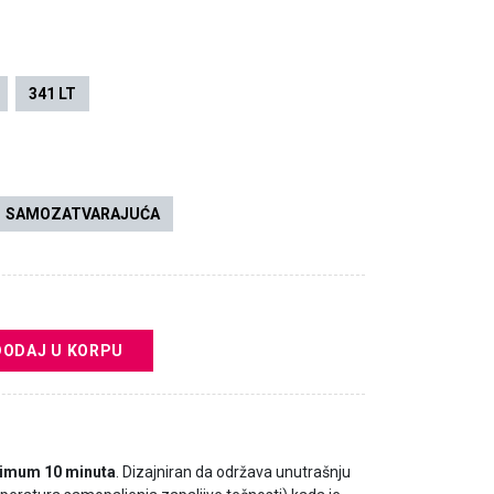
341 LT
SAMOZATVARAJUĆA
DODAJ U KORPU
imum 10 minuta
. Dizajniran da održava unutrašnju