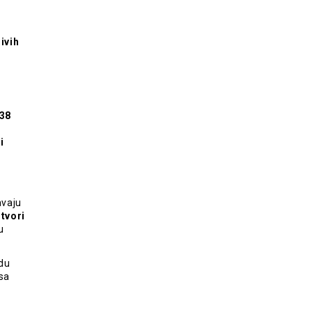
ivih
38
i
vaju
otvori
u
du
 sa