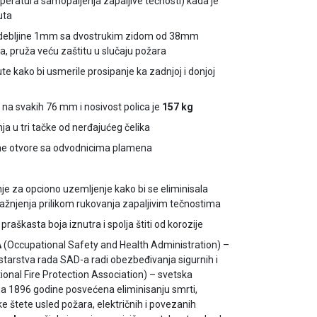
peratura samopaljenja zapaljive tečnosti) kada je
uta
a debljine 1mm sa dvostrukim zidom od 38mm
, pruža veću zaštitu u slučaju požara
e kako bi usmerile prosipanje ka zadnjoj i donjoj
 na svakih 76 mm i nosivost polica je
157 kg
ja u tri tačke od nerđajućeg čelika
one otvore sa odvodnicima plamena
e za opciono uzemljenje kako bi se eliminisala
ažnjenja prilikom rukovanja zapaljivim tečnostima
 praškasta boja iznutra i spolja štiti od korozije
A
(Occupational Safety and Health Administration) –
starstva rada SAD-a radi obezbeđivanja sigurnih i
ional Fire Protection Association) – svetska
na 1896 godine posvećena eliminisanju smrti,
 štete usled požara, električnih i povezanih