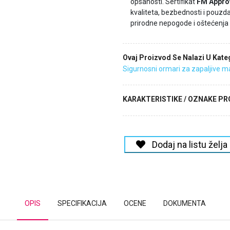
opsanosti. Sertifikat
FM Appro
kvaliteta, bezbednosti i pouzd
prirodne nepogode i oštećenja
Ovaj Proizvod Se Nalazi U Kateg
Sigurnosni ormari za zapaljive ma
KARAKTERISTIKE / OZNAKE P
Dodaj na listu želja
OPIS
SPECIFIKACIJA
OCENE
DOKUMENTA