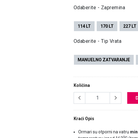
Odaberite - Zapremina
114 LT
170 LT
227 LT
Odaberite - Tip Vrata
MANUELNO ZATVARANJE
Količina
Kraći Opis
Ormari su otporni na vatru
min
0