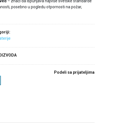
ved
– znači da ispunjava najviše svetske standarde
anosti, posebno u pogledu otpornosti na požar,
oriji:
terije
ROIZVODA
Podeli sa prijateljima