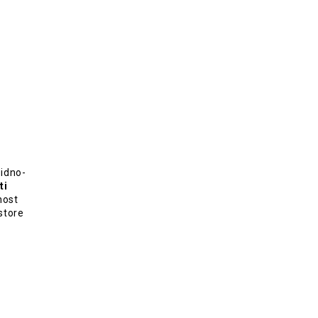
sidno-
ti
nost
store