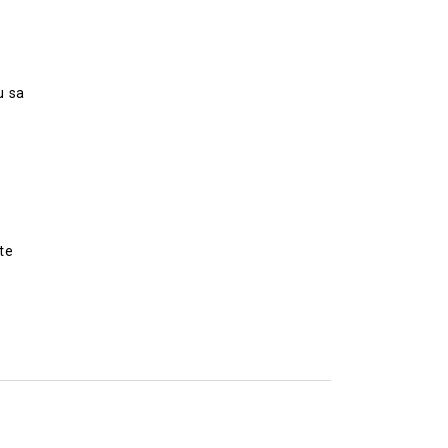
u sa
te