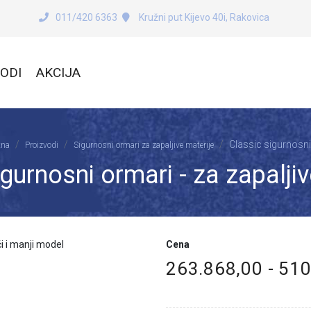
011/420 6363
Kružni put Kijevo 40i, Rakovica
ODI
AKCIJA
Classic sigurnosn
tna
Proizvodi
Sigurnosni ormari za zapaljive materije
igurnosni ormari - za zapaljiv
Cena
263.868,00 - 51