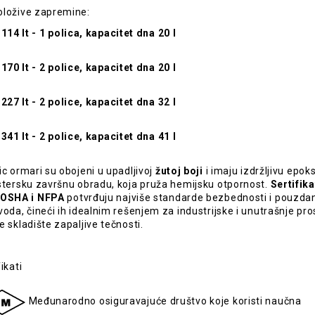
ložive zapremine:
114 lt - 1 polica, kapacitet dna 20 l
170 lt - 2 police, kapacitet dna 20 l
227 lt - 2 police, kapacitet dna 32 l
341 lt - 2 police, kapacitet dna 41 l
ic ormari su obojeni u upadljivoj
žutoj boji
i imaju izdržljivu epok
stersku završnu obradu, koja pruža hemijsku otpornost.
Sertifika
 OSHA i NFPA
potvrđuju najviše standarde bezbednosti i pouzda
voda, čineći ih idealnim rešenjem za industrijske i unutrašnje pro
e skladište zapaljive tečnosti.
ikati
Međunarodno osiguravajuće društvo koje koristi naučna