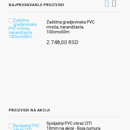
NAJPRODAVANIJI PROIZVODI
Ra
Zaštitna gradjevinska PVC
mreža, narandžasta,
3
100cmx50m
Ug
2.748,00 RSD
pr
9
Ra
2
PROIZVODI NA AKCIJI
Spoljašnji PVC otirač CITI
10mm na akciji - Boja ćumura