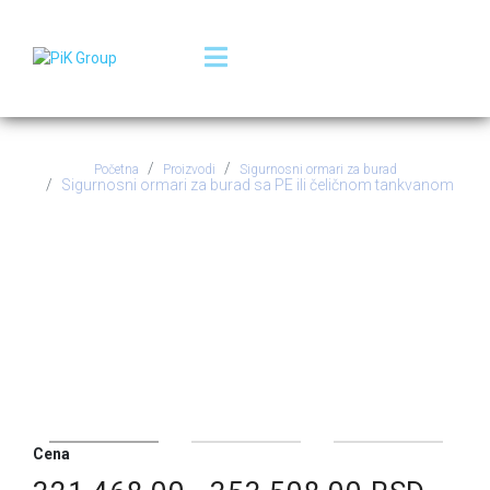
Početna
Proizvodi
Sigurnosni ormari za burad
Sigurnosni ormari za burad sa PE ili čeličnom tankvanom
Sigurnosni ormari za
burad sa PE ili čeličnom
tankvanom
Cena