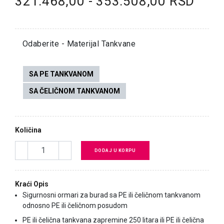
321.468,00 - 353.508,00 RSD
Odaberite - Materijal Tankvane
SA PE TANKVANOM
SA ČELIČNOM TANKVANOM
Količina
DODAJ U KORPU
Kraći Opis
Sigurnosni ormari za burad sa PE ili čeličnom tankvanom
odnosno PE ili čeličnom posudom
PE ili čelična tankvana zapremine 250 litara ili PE ili čelična