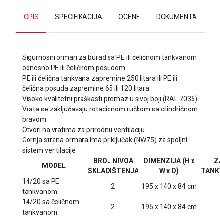
OPIS
SPECIFIKACIJA
OCENE
DOKUMENTA
Sigurnosni ormari za burad sa PE ili čeličnom tankvanom
odnosno PE ili čeličnom posudom
PE ili čelična tankvana zapremine 250 litara ili PE ili
čelična posuda zapremine 65 ili 120 litara
Visoko kvalitetni praškasti premaz u sivoj boji (RAL 7035)
Vrata se zaključavaju rotacionom ručkom sa cilindričnom
bravom
Otvori na vratima za prirodnu ventilaciju
Gornja strana ormara ima priključak (NW75) za spoljni
sistem ventilacije
BROJ NIVOA
DIMENZIJA (H x
Z
MODEL
SKLADIŠTENJA
W x D)
TANK
14/20 sa PE
2
195 x 140 x 84 cm
tankvanom
14/20 sa čeličnom
2
195 x 140 x 84 cm
tankvanom