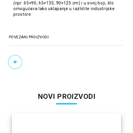
(npr. 65×90, 65×135, 90×125 cm) i u sivoj boji, što
omogućava lako uklapanje u različite industrijske
prostore.
POVEZANI PROIZVODI
NOVI PROIZVODI