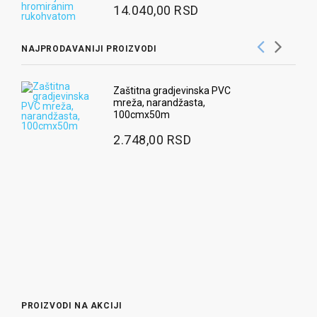
14.040,00 RSD
NAJPRODAVANIJI PROIZVODI
Ra
Zaštitna gradjevinska PVC
mreža, narandžasta,
3
100cmx50m
Ug
2.748,00 RSD
pr
9
Ra
2
PROIZVODI NA AKCIJI