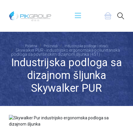
Početna
Proizvodi
Industrijske podloge i otirači
Skywalker PUR - industrijsko ergonomska poliuretanska
podloga sa površinskim dizajnom šljunka (451)
Industrijska podloga sa
dizajnom šljunka
Skywalker PUR