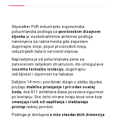
Skywalker PUR industrijsko ergonomska
poliuretanska podloga sa
površinskim dizajnom
šljunka
je visokokvalitetna antistres podloga
namenjena za radna mesta gde zaposleni
dugotrajno stoje, poput proizvodnih linija,
industrijskih hala ili servisnih stanica.
Napravljena je od poliuretanske pene sa
zatvorenom ćelijskom strukturom, što omogućava
izuzetnu termalnu izolaciju
, dugotrajnu
izdržljivost i otpornost na habanje.
Debljine 14 mm i površinski dizajn u obliku šljunka
pružaju
stabilno prianjanje i prirodan osećaj
hoda
, dok R11 antiklizna klasa povećava sigurnost
pri kretanju. Sve četiri strane imaju kose ivice koje
smanjuju rizik od saplitanja i olakšavaju
pristup
radnoj površini.
Podloga je dostupna
u više standardnih dimenzija