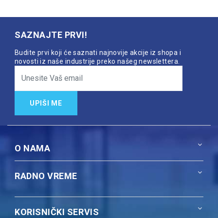
SAZNAJTE PRVI!
Budite prvi koji će saznati najnovije akcije iz shopa i
novosti iz naše industrije preko našeg newslettera.
UPIŠI ME
O NAMA
RADNO VREME
KORISNIČKI SERVIS