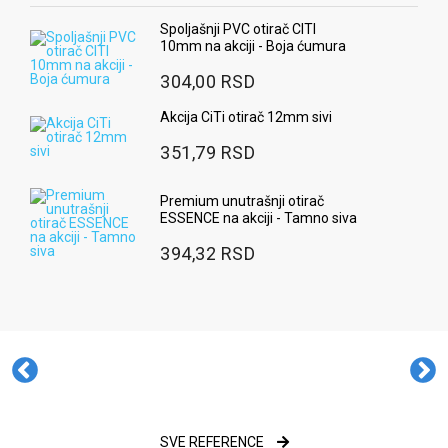
Spoljašnji PVC otirač CITI
10mm na akciji - Boja ćumura
304,00 RSD
Akcija CiTi otirač 12mm sivi
351,79 RSD
Premium unutrašnji otirač
ESSENCE na akciji - Tamno siva
394,32 RSD
SVE REFERENCE