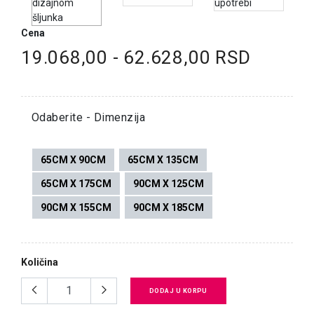
Cena
19.068,00 - 62.628,00 RSD
Odaberite - Dimenzija
65CM X 90CM
65CM X 135CM
65CM X 175CM
90CM X 125CM
90CM X 155CM
90CM X 185CM
Količina
DODAJ U KORPU