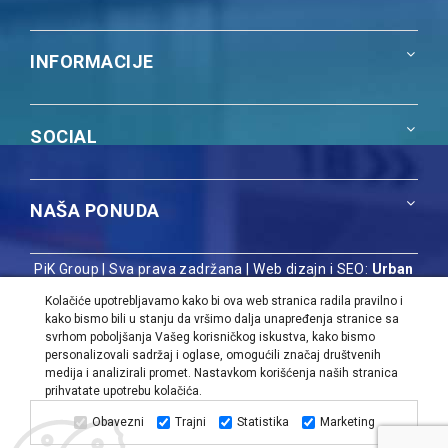
INFORMACIJE
SOCIAL
NAŠA PONUDA
PiK Group | Sva prava zadržana |
Web dizajn i SEO:
Urban
Dizajn
Kolačiće upotrebljavamo kako bi ova web stranica radila pravilno i
kako bismo bili u stanju da vršimo dalja unapređenja stranice sa
svrhom poboljšanja Vašeg korisničkog iskustva, kako bismo
personalizovali sadržaj i oglase, omogućili značaj društvenih
medija i analizirali promet. Nastavkom korišćenja naših stranica
prihvatate upotrebu kolačića.
Obavezni
Trajni
Statistika
Marketing