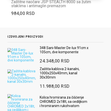
Zaštitne naočare JSP STEALTH 8000 sa žutim
staklima i antimaglin premazom
984,00 RSD
IZDVOJENI PROIZVODI
348 Sani-Master De-lux 91cm x
105cm, dve komponente
24.348,00 RSD
Zaštita kablova 2-kanalni,
1000x250x40mm, kanal
30x30mm
11.988,00 RSD
Kolica hromirana za čišćenje
CHROMED 2x18lt, sa cediljkom
i hromiranim rukohvatom