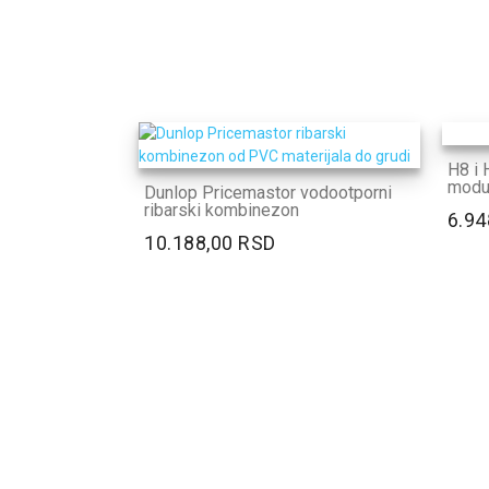
H8 i H
modul
Dunlop Pricemastor vodootporni
ribarski kombinezon
6.94
10.188,00 RSD