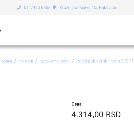
011/420 6363
Kružni put Kijevo 40i, Rakovica
A
Radni polukombinezon SPEK
Početna
Proizvodi
Radni kombinezoni
dni polukombinezon SPEK
Cena
4.314,00 RSD