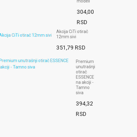
modeli
304,00
RSD
Akcija CiTi otirač
12mm sivi
351,79 RSD
Premium
unutrašnji
otirač
ESSENCE
na akciji -
Tamno
siva
394,32
RSD