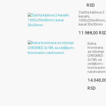
RSD
Zaštita kablova 2-
kanalni,
1000x250x40mm,
kanal 30x30mm
11.988,00 RS
Kolica
hromirana
za čišćenje
CHROMED
2x18lt, sa
cediljkom i
hromiranim
rukohvatom
14.040,0
RSD