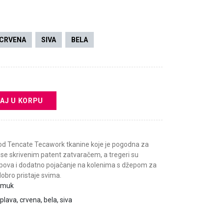
CRVENA
SIVA
BELA
AJ U KORPU
d Tencate Tecawork tkanine koje je pogodna za
 se skrivenim patent zatvaračem, a tregeri su
epova i dodatno pojačanje na kolenima s džepom za
 dobro pristaje svima.
pamuk
plava, crvena, bela, siva