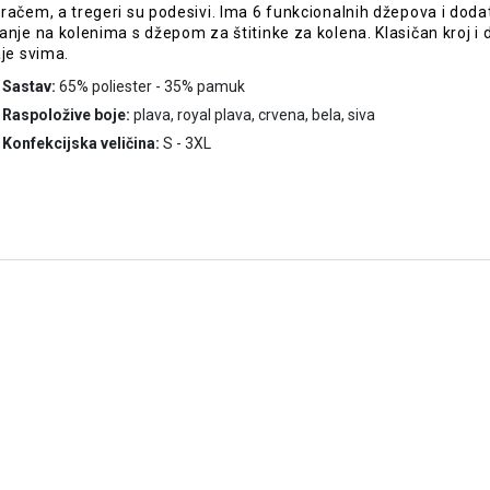
račem, a tregeri su podesivi. Ima 6 funkcionalnih džepova i doda
anje na kolenima s džepom za štitinke za kolena. Klasičan kroj i 
aje svima.
Sastav:
65% poliester - 35% pamuk
Raspoložive boje:
plava, royal plava, crvena, bela, siva
Konfekcijska veličina:
S - 3XL