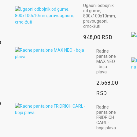
Ugaoni odbojnik
od gume,
800x100x10mm,
pravougaoni,
crno-žuti
948,00 RSD
D
Radne
pantalone
MAX NEO
- boja
plava
2.568,00
RSD
0
Radne
pantalone
FRIDRICH
CARL -
boja plava