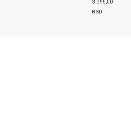
3.096,00
RSD