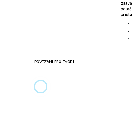
zatva
pojač
prist
POVEZANI PROIZVODI