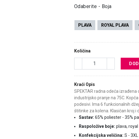
Odaberite - Boja
PLAVA
ROYAL PLAVA
Količina
DOD
Kraći Opis
SPEKTAR radna odeća izrađena o
industrijsko pranje na 75C. Kopča
podesivi. Ima 6 funkcionalnih dž
štitinke za kolena. Klasičan kroj i
Sastav:
65% poliester - 35% 
Raspoložive boje:
plava, royal 
Konfekcijska veličina:
S - 3XL