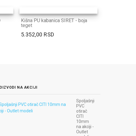
D
Kišna PU kabanica SIRET - boja
teget
5.352,00 RSD
OIZVODI NA AKCIJI
Spoljašnji
PVC
otirač
CITI
10mm
na akciji -
Outlet