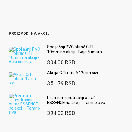
PROIZVODI NA AKCIJI
Spoljašnji PVC otirač CITI
10mm na akciji - Boja ćumura
304,00 RSD
Akcija CiTi otirač 12mm sivi
351,79 RSD
Premium unutrašnji otirač
ESSENCE na akciji - Tamno siva
394,32 RSD