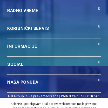
RADNO VREME
KORISNIČKI SERVIS
INFORMACIJE
SOCIAL
NAŠA PONUDA
PiK Group | Sva prava zadržana |
Web dizajn i SEO:
Urban
Dizajn
Kolačiće upotrebljavamo kako bi ova web stranica radila pravilno i