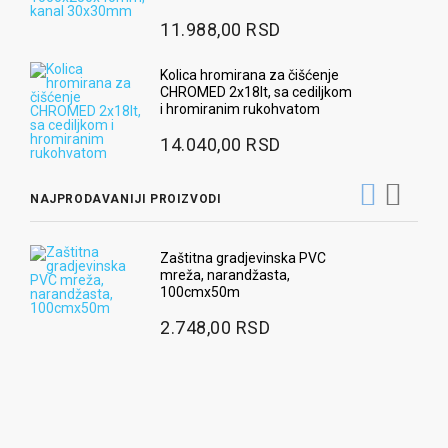
11.988,00 RSD
Kolica hromirana za čišćenje
CHROMED 2x18lt, sa cediljkom
i hromiranim rukohvatom
14.040,00 RSD
NAJPRODAVANIJI PROIZVODI
Zaštitna gradjevinska PVC
mreža, narandžasta,
100cmx50m
2.748,00 RSD