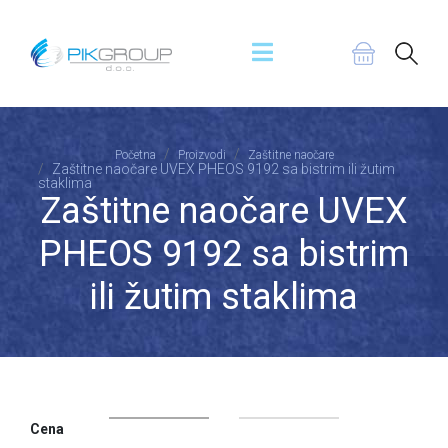
Početna
Proizvodi
Zaštitne naočare
Zaštitne naočare UVEX PHEOS 9192 sa bistrim ili žutim
staklima
Zaštitne naočare UVEX
PHEOS 9192 sa bistrim
ili žutim staklima
Cena