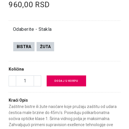
960,00 RSD
Odaberite - Stakla
BISTRA
ŽUTA
Količina
DODAJ U KORPU
Kraći Opis
Zaštitne bistre ili žute naočare koje pružaju zaštitu od udara
čestica male brzine do 45m/s. Poseduju polikarbonatna
sočiva optičke klase 1. Širina vidnog polja je maksimalna.
Zahvaljujući primeni supravision exellence tehnologije ove