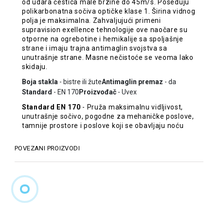
od udara čestica male brzine do 45m/s. Poseduju
polikarbonatna sočiva optičke klase 1. Širina vidnog
polja je maksimalna. Zahvaljujući primeni
supravision exellence tehnologije ove naočare su
otporne na ogrebotine i hemikalije sa spoljašnje
strane i imaju trajna antimaglin svojstva sa
unutrašnje strane. Masne nečistoće se veoma lako
skidaju.
Boja stakla
- bistre ili žute
Antimaglin premaz
- da
Standard
- EN 170
Proizvođač
- Uvex
Standard EN 170
- Pruža maksimalnu vidljivost,
unutrašnje sočivo, pogodne za mehaničke poslove,
tamnije prostore i poslove koji se obavljaju noću
POVEZANI PROIZVODI