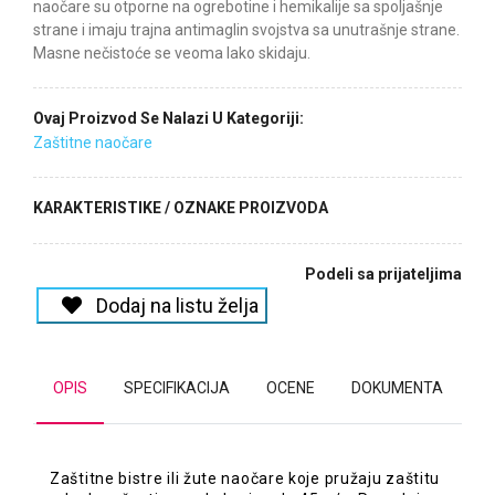
naočare su otporne na ogrebotine i hemikalije sa spoljašnje
strane i imaju trajna antimaglin svojstva sa unutrašnje strane.
Masne nečistoće se veoma lako skidaju.
Ovaj Proizvod Se Nalazi U Kategoriji:
Zaštitne naočare
KARAKTERISTIKE / OZNAKE PROIZVODA
Podeli sa prijateljima
Dodaj na listu želja
OPIS
SPECIFIKACIJA
OCENE
DOKUMENTA
Zaštitne bistre ili žute naočare koje pružaju zaštitu