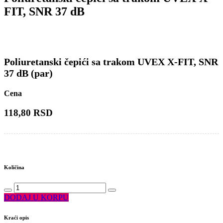
FIT, SNR 37 dB
Poliuretanski čepići sa trakom UVEX X-FIT, SNR
37 dB (par)
Cena
118,80 RSD
Količina
DODAJ U KORPU
Kraći opis