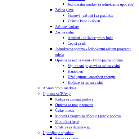
Jednokratne maske (za jednokratnu upotrebu)
Zaštita glave
Šlemovi - zaštitni i za gradilište
Zaštitne kape i kačketi
Zaštitne naočare
Zaštita sluha
Antifoni - slušalice protiv buke
Čepići za uši
Jednokratna oprema - Jednokratni zaštitni program i
odeća
Oprema za rad na visini - Protivpadna oprema
Sigurnosni pojasevi za rad na visini
Karabineri
Užad, gurtne i apsorberi energije
Kočnice za rad na visini
Aparati protiv insekata
Oprema za čišćenje
Kolica za čišćenje podova
Oprema za pranje prozora
Četke i metle
Mopovi i džogeri za čišćenje i pranje podova
Mikrofiber krpe
Sredstva za dezinfekciju
Upravljanje otpadom
Kante za smeće