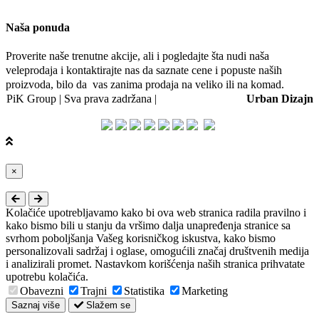
Naša ponuda
Proverite naše trenutne akcije, ali i pogledajte šta nudi naša
veleprodaja i kontaktirajte nas da saznate cene i popuste naših
proizvoda, bilo da vas zanima prodaja na veliko ili na komad.
PiK Group | Sva prava zadržana |
Web dizajn i SEO:
Urban Dizajn
Close
×
Kolačiće upotrebljavamo kako bi ova web stranica radila pravilno i
kako bismo bili u stanju da vršimo dalja unapređenja stranice sa
svrhom poboljšanja Vašeg korisničkog iskustva, kako bismo
personalizovali sadržaj i oglase, omogućili značaj društvenih medija
i analizirali promet. Nastavkom korišćenja naših stranica prihvatate
upotrebu kolačića.
Obavezni
Trajni
Statistika
Marketing
Saznaj više
Slažem se