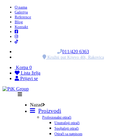
O nama
Galerija
Reference
Blog
Kontakt
011/420 6363
Kružni put Kijevo 40i, Rakovica
Korpa
0
Lista želja
Prijavi se
Nazad
Proizvodi
Profesionalni otirači
Unutrašnji otirači
Spoljašnji otirači
Otirači sa natpisom