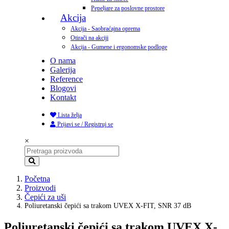
Pepeljare za poslovne prostore
Akcija
Akcija - Saobraćajna oprema
Otirači na akciji
Akcija - Gumene i ergonomske podloge
O nama
Galerija
Reference
Blogovi
Kontakt
Lista želja
Prijavi se / Registruj se
×
Početna
Proizvodi
Čepići za uši
Poliuretanski čepići sa trakom UVEX X-FIT, SNR 37 dB
Poliuretanski čepići sa trakom UVEX X-