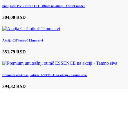
Spoljašnji PVC otirač CITI 10mm na akciji - Outlet modeli
304,00 RSD
Akcija CiTi otirač 12mm sivi
351,79 RSD
Premium unutrašnji otirač ESSENCE na akciji - Tamno siva
394,32 RSD