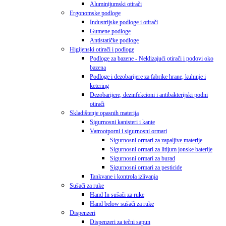
Aluminijumski otirači
Ergonomske podloge
Industrijske podloge i otirači
Gumene podloge
Antistatičke podloge
Higijenski otirači i podloge
Podloge za bazene - Neklizajući otirači i podovi oko
bazena
Podloge i dezobarijere za fabrike hrane, kuhinje i
ketering
Dezobarijere, dezinfekcioni i antibakterijski podni
otirači
Skladištenje opasnih materija
Sigurnosni kanisteri i kante
Vatrootporni i sigurnosni ormari
Sigurnosni ormari za zapaljive materije
Sigurnosni ormari za litijum jonske baterije
Sigurnosni ormari za burad
Sigurnosni ormari za pesticide
Tankvane i kontrola izlivanja
Sušači za ruke
Hand In sušači za ruke
Hand below sušači za ruke
Dispenzeri
Dispenzeri za tečni sapun