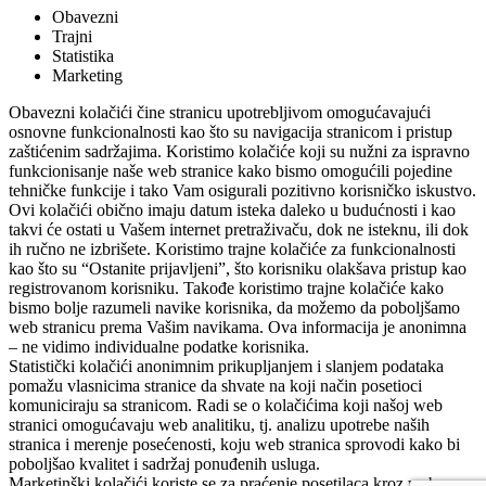
Obavezni
Trajni
Statistika
Marketing
Obavezni kolačići čine stranicu upotrebljivom omogućavajući
osnovne funkcionalnosti kao što su navigacija stranicom i pristup
zaštićenim sadržajima. Koristimo kolačiće koji su nužni za ispravno
funkcionisanje naše web stranice kako bismo omogućili pojedine
tehničke funkcije i tako Vam osigurali pozitivno korisničko iskustvo.
Ovi kolačići obično imaju datum isteka daleko u budućnosti i kao
takvi će ostati u Vašem internet pretraživaču, dok ne isteknu, ili dok
ih ručno ne izbrišete. Koristimo trajne kolačiće za funkcionalnosti
kao što su “Ostanite prijavljeni”, što korisniku olakšava pristup kao
registrovanom korisniku. Takođe koristimo trajne kolačiće kako
bismo bolje razumeli navike korisnika, da možemo da poboljšamo
web stranicu prema Vašim navikama. Ova informacija je anonimna
– ne vidimo individualne podatke korisnika.
Statistički kolačići anonimnim prikupljanjem i slanjem podataka
pomažu vlasnicima stranice da shvate na koji način posetioci
komuniciraju sa stranicom. Radi se o kolačićima koji našoj web
stranici omogućavaju web analitiku, tj. analizu upotrebe naših
stranica i merenje posećenosti, koju web stranica sprovodi kako bi
poboljšao kvalitet i sadržaj ponuđenih usluga.
Marketinški kolačići koriste se za praćenje posetilaca kroz web-