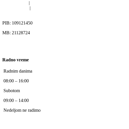
011/420-6363
|
011/402-4112
011/402-4113
|
063/313-567
office@pikgroup.rs
PIB: 109121450
MB: 21128724
Radno vreme
Radnim danima
08:00 – 16:00
Subotom
09:00 – 14:00
Nedeljom ne radimo