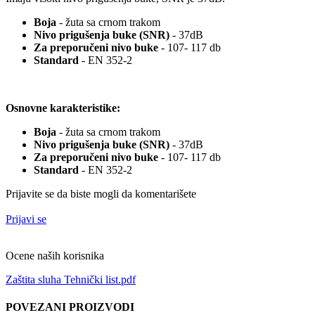
Boja
- žuta sa crnom trakom
Nivo prigušenja buke (SNR)
- 37dB
Za preporučeni nivo buke
- 107- 117 db
Standard
- EN 352-2
Osnovne karakteristike:
Boja
- žuta sa crnom trakom
Nivo prigušenja buke (SNR)
- 37dB
Za preporučeni nivo buke
- 107- 117 db
Standard
- EN 352-2
Prijavite se da biste mogli da komentarišete
Prijavi se
Ocene naših korisnika
Zaštita sluha Tehnički list.pdf
POVEZANI PROIZVODI