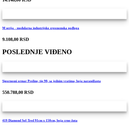
M serija - modularna industrijsko ergonomska podloga
9.108,00 RSD
POSLEDNJE VIĐENO
Sigornosni ormar Proline, tip 90, sa jednim vratima, boja narandžasta
550.788,00 RSD
419 Diamond Sof-Tred 91cm x 150cm, boja crno-žuta