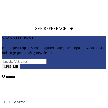
SVE REFERENCE
SAZNAJTE PRVI!
Budite prvi koji će saznati najnovije akcije iz shopa i novosti iz naše
industrije preko našeg newslettera.
UPIŠI ME
O nama
Kružni put Kijevo 40i, Rakovica, Beograd
11030 Beograd