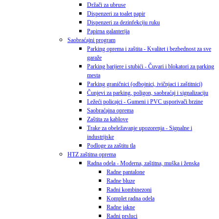
Držači za ubruse
Dispenzeri za toalet papir
Dispenzeri za dezinfekciju ruku
Papirna galanterija
Saobraćajni program
Parking oprema i zaštita - Kvalitet i bezbednost za sve
garaže
Parking barijere i stubići - Čuvari i blokatori za parking
mesta
Parking graničnici (odbojnici, ivičnjaci i zaštitnici)
Čunjevi za parking, poligon, saobraćaj i signalizaciju
Ležeći policajci - Gumeni i PVC usporivači brzine
Saobraćajna oprema
Zaštita za kablove
Trake za obeležavanje upozorenja - Signalne i
industrijske
Podloge za zaštitu tla
HTZ zaštitna oprema
Radna odela - Moderna, zaštitna, muška i ženska
Radne pantalone
Radne bluze
Radni kombinezoni
Komplet radna odela
Radne jakne
Radni prsluci