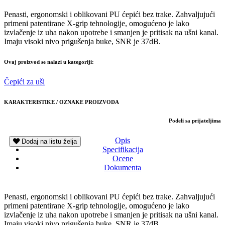
Penasti, ergonomski i oblikovani PU ćepići bez trake. Zahvaljujući
primeni patentirane X-grip tehnologije, omogućeno je lako
izvlačenje iz uha nakon upotrebe i smanjen je pritisak na ušni kanal.
Imaju visoki nivo prigušenja buke, SNR je 37dB.
Ovaj proizvod se nalazi u kategoriji:
Čepići za uši
KARAKTERISTIKE / OZNAKE PROIZVODA
Podeli sa prijateljima
Opis
Dodaj na listu želja
Specifikacija
Ocene
Dokumenta
Penasti, ergonomski i oblikovani PU ćepići bez trake. Zahvaljujući
primeni patentirane X-grip tehnologije, omogućeno je lako
izvlačenje iz uha nakon upotrebe i smanjen je pritisak na ušni kanal.
Imaju visoki nivo prigušenja buke, SNR je 37dB.