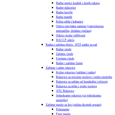
Radne majice kratkih i dugih rukava
Radne dukserice
Radne kecelje
Radni mantili
Kišna odela i kabanice
Odeća specijalne namene (vatrootporna,
antistatička, dodatno ojačana)
Odeća visoke vidljivosti
HACCP odeća
Radna i zaštitna obuća - HTZ patike za rad
Radne cipele
Zaštitne cipele
Freetime cipele
Radne i zaštitne čizme
Zaštitne i radne rukavice
Kožne rukavice (zaštitne i radne)
Rukavice za precizne poslove i opštu upotrebu
Rukavice za zaštitu od hemikalija i tečnosti
Rukavice za teške i grube poslove
ATG Rukavice
Jednokratne rukavice (za jednokratnu
upotrebu)
Zaštitne maske za lice (zaštita disajnih organa)
Polumaske
Pune maske