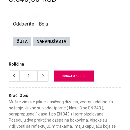
Odaberite - Boja
ŽUTA
NARANDŽASTA
Količina
DODAJ U KORPU
Kraći Opis
Muške zimske jakne klasičnog dizajna, veoma udobne za
nošenje. Jakne su vodootporne ( klasa 3 po EN 343 ),
parapropusne ( klasa 1 po EN 343 ) i termoizolovane.
Poseduju dva praktična džepa na bokovima. Visoke su
vidljivosti sa reflektujućim trakama. Imaju kapuljaču koja se