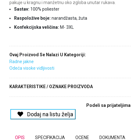
pakuje u kragnu i manžetnu oko zgloba unutar rukava.
Sastav:
100% poliester
Raspoložive boje:
narandžasta, žuta
Konfekcijska veličina:
M- 3XL
Ovaj Proizvod Se Nalazi U Kategoriji:
Radne jakne
Odeća visoke vidljivosti
KARAKTERISTIKE / OZNAKE PROIZVODA
Podeli sa prijateljima
Dodaj na listu želja
OPIS
SPECIFIKACIJA
OCENE
DOKUMENTA