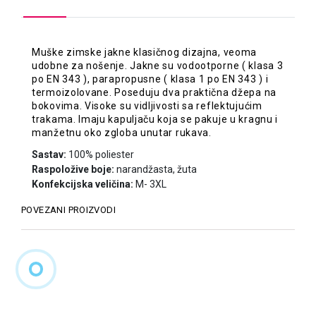
Muške zimske jakne klasičnog dizajna, veoma
udobne za nošenje. Jakne su vodootporne ( klasa 3
po EN 343 ), parapropusne ( klasa 1 po EN 343 ) i
termoizolovane. Poseduju dva praktična džepa na
bokovima. Visoke su vidljivosti sa reflektujućim
trakama. Imaju kapuljaču koja se pakuje u kragnu i
manžetnu oko zgloba unutar rukava.
Sastav:
100% poliester
Raspoložive boje:
narandžasta, žuta
Konfekcijska veličina:
M- 3XL
POVEZANI PROIZVODI