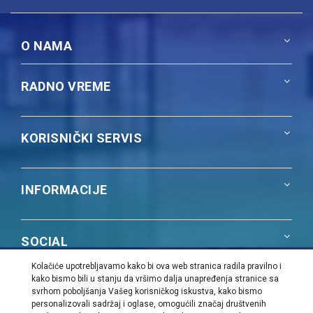
O NAMA
RADNO VREME
KORISNIČKI SERVIS
INFORMACIJE
SOCIAL
Kolačiće upotrebljavamo kako bi ova web stranica radila pravilno i
kako bismo bili u stanju da vršimo dalja unapređenja stranice sa
NAŠA PONUDA
svrhom poboljšanja Vašeg korisničkog iskustva, kako bismo
personalizovali sadržaj i oglase, omogućili značaj društvenih