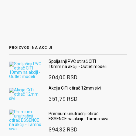
PROIZVODI NA AKCIJI
Spoljašnji PVC otirač CITI
10mm na akciji - Outlet modeli
304,00 RSD
Akcija CiTi otirač 12mm sivi
351,79 RSD
Premium unutrašnji otirač
ESSENCE na akciji - Tamno siva
394,32 RSD