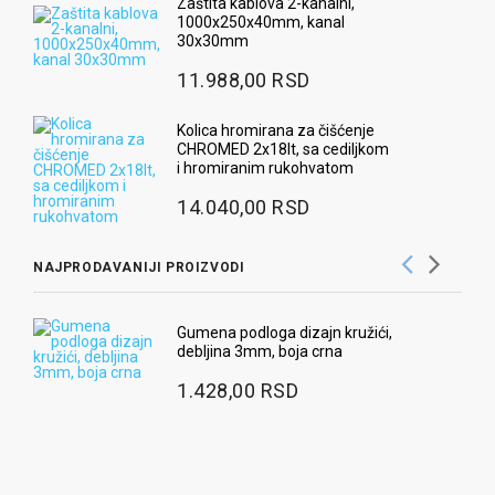
Zaštita kablova 2-kanalni,
1000x250x40mm, kanal
30x30mm
11.988,00 RSD
Kolica hromirana za čišćenje
CHROMED 2x18lt, sa cediljkom
i hromiranim rukohvatom
14.040,00 RSD
NAJPRODAVANIJI PROIZVODI
Gumena podloga dizajn kružići,
debljina 3mm, boja crna
1.428,00 RSD