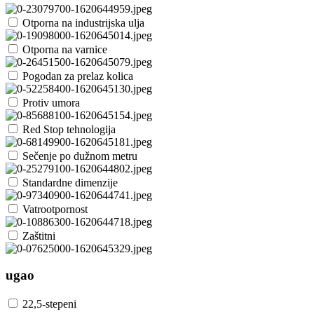
Otporna na industrijska ulja
Otporna na varnice
Pogodan za prelaz kolica
Protiv umora
Red Stop tehnologija
Sečenje po dužnom metru
Standardne dimenzije
Vatrootpornost
Zaštitni
ugao
22,5-stepeni