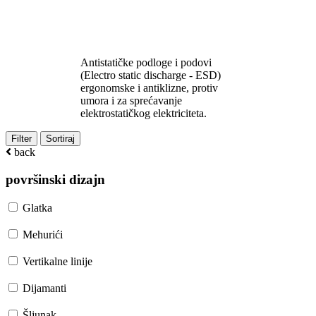
Antistatičke podloge - ESD
podloga za pod
Antistatičke podloge i podovi
(Electro static discharge - ESD)
ergonomske i antiklizne, protiv
umora i za sprećavanje
elektrostatičkog elektriciteta.
Filter
Sortiraj
back
površinski dizajn
Glatka
Mehurići
Vertikalne linije
Dijamanti
Šljunak