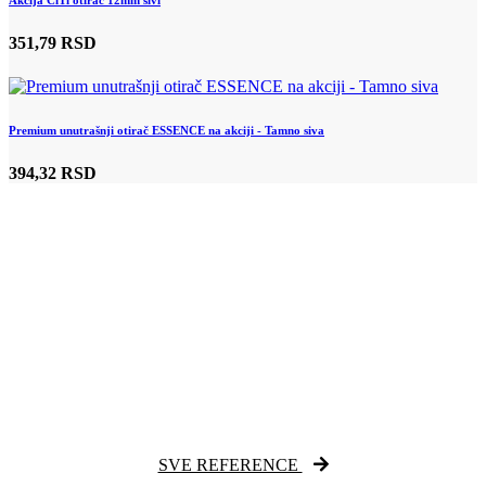
Akcija CiTi otirač 12mm sivi
351,79 RSD
Premium unutrašnji otirač ESSENCE na akciji - Tamno siva
394,32 RSD
SVE REFERENCE