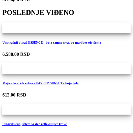
POSLEDNJE VIĐENO
Unutrašnji otirač ESSENCE - boja tamno siva, po meri bez oivičenja
6.588,00 RSD
Majica kratkih rukava PAYPER SUNSET - boja bela
612,00 RSD
Putarski čunj 90cm sa dve reflektujuće trake