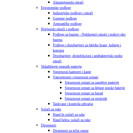
Aluminijumski otirači
Ergonomske podloge
Industrijske podloge i otirači
Gumene podloge
Antistatičke podloge
Higijenski otirači i podloge
Podloge za bazene - Neklizajući otirači i podovi oko
bazena
Podloge i dezobarijere za fabrike hrane, kuhinje i
ketering
Dezobarijere, dezinfekcioni i antibakterijski podni
otirači
Skladištenje opasnih materija
Sigurnosni kanisteri i kante
Vatrootporni i sigurnosni ormari
Sigurnosni ormari za zapaljive materije
Sigurnosni ormari za litijum jonske baterije
Sigurnosni ormari za burad
Sigurnosni ormari za pesticide
Tankvane i kontrola izlivanja
Sušači za ruke
Hand In sušači za ruke
Hand below sušači za ruke
Dispenzeri
Dispenzeri za tečni sapun