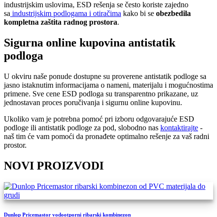
industrijskim uslovima, ESD rešenja se često koriste zajedno
sa
industrijskim podlogama i otiračima
kako bi se
obezbedila
kompletna zaštita radnog prostora
.
Sigurna online kupovina antistatik
podloga
U okviru naše ponude dostupne su proverene antistatik podloge sa
jasno istaknutim informacijama o nameni, materijalu i mogućnostima
primene. Sve cene ESD podloga su transparentno prikazane, uz
jednostavan proces poručivanja i sigurnu online kupovinu.
Ukoliko vam je potrebna pomoć pri izboru odgovarajuće ESD
podloge ili antistatik podloge za pod, slobodno nas
kontaktirajte
-
naš tim će vam pomoći da pronađete optimalno rešenje za vaš radni
prostor.
NOVI PROIZVODI
Dunlop Pricemastor vodootporni ribarski kombinezon