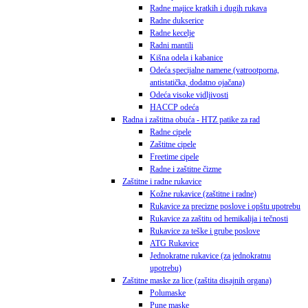
Radne majice kratkih i dugih rukava
Radne dukserice
Radne kecelje
Radni mantili
Kišna odela i kabanice
Odeća specijalne namene (vatrootporna,
antistatička, dodatno ojačana)
Odeća visoke vidljivosti
HACCP odeća
Radna i zaštitna obuća - HTZ patike za rad
Radne cipele
Zaštitne cipele
Freetime cipele
Radne i zaštitne čizme
Zaštitne i radne rukavice
Kožne rukavice (zaštitne i radne)
Rukavice za precizne poslove i opštu upotrebu
Rukavice za zaštitu od hemikalija i tečnosti
Rukavice za teške i grube poslove
ATG Rukavice
Jednokratne rukavice (za jednokratnu
upotrebu)
Zaštitne maske za lice (zaštita disajnih organa)
Polumaske
Pune maske