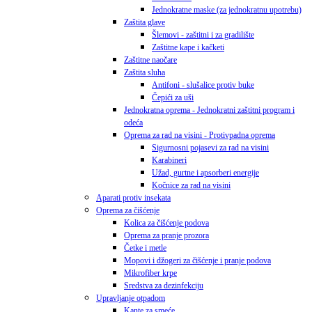
Jednokratne maske (za jednokratnu upotrebu)
Zaštita glave
Šlemovi - zaštitni i za gradilište
Zaštitne kape i kačketi
Zaštitne naočare
Zaštita sluha
Antifoni - slušalice protiv buke
Čepići za uši
Jednokratna oprema - Jednokratni zaštitni program i
odeća
Oprema za rad na visini - Protivpadna oprema
Sigurnosni pojasevi za rad na visini
Karabineri
Užad, gurtne i apsorberi energije
Kočnice za rad na visini
Aparati protiv insekata
Oprema za čišćenje
Kolica za čišćenje podova
Oprema za pranje prozora
Četke i metle
Mopovi i džogeri za čišćenje i pranje podova
Mikrofiber krpe
Sredstva za dezinfekciju
Upravljanje otpadom
Kante za smeće