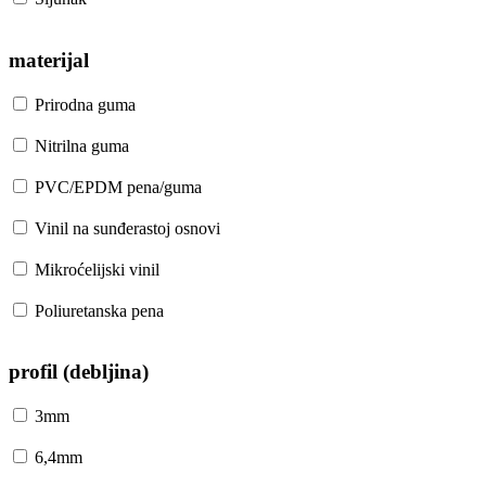
materijal
Prirodna guma
Nitrilna guma
PVC/EPDM pena/guma
Vinil na sunđerastoj osnovi
Mikroćelijski vinil
Poliuretanska pena
profil (debljina)
3mm
6,4mm