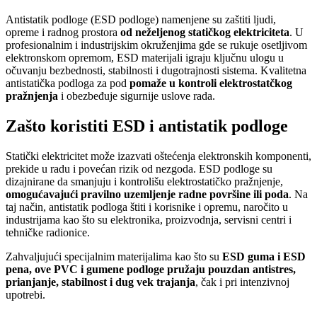
Antistatik podloge (ESD podloge) namenjene su zaštiti ljudi,
opreme i radnog prostora
od neželjenog statičkog elektriciteta
. U
profesionalnim i industrijskim okruženjima gde se rukuje osetljivom
elektronskom opremom, ESD materijali igraju ključnu ulogu u
očuvanju bezbednosti, stabilnosti i dugotrajnosti sistema. Kvalitetna
antistatička podloga za pod
pomaže u kontroli elektrostatčkog
pražnjenja
i obezbeđuje sigurnije uslove rada.
Zašto koristiti ESD i antistatik podloge
Statički elektricitet može izazvati oštećenja elektronskih komponenti,
prekide u radu i povećan rizik od nezgoda. ESD podloge su
dizajnirane da smanjuju i kontrolišu elektrostatičko pražnjenje,
omogućavajući pravilno uzemljenje radne površine ili poda
. Na
taj način, antistatik podloga štiti i korisnike i opremu, naročito u
industrijama kao što su elektronika, proizvodnja, servisni centri i
tehničke radionice.
Zahvaljujući specijalnim materijalima kao što su
ESD guma i ESD
pena, ove PVC i gumene podloge pružaju pouzdan antistres,
prianjanje, stabilnost i dug vek trajanja
, čak i pri intenzivnoj
upotrebi.