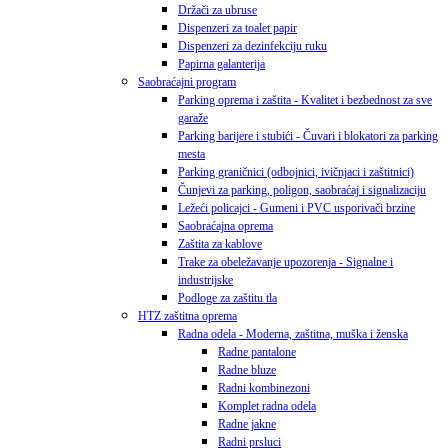
Držači za ubruse
Dispenzeri za toalet papir
Dispenzeri za dezinfekciju ruku
Papirna galanterija
Saobraćajni program
Parking oprema i zaštita - Kvalitet i bezbednost za sve
garaže
Parking barijere i stubići - Čuvari i blokatori za parking
mesta
Parking graničnici (odbojnici, ivičnjaci i zaštitnici)
Čunjevi za parking, poligon, saobraćaj i signalizaciju
Ležeći policajci - Gumeni i PVC usporivači brzine
Saobraćajna oprema
Zaštita za kablove
Trake za obeležavanje upozorenja - Signalne i
industrijske
Podloge za zaštitu tla
HTZ zaštitna oprema
Radna odela - Moderna, zaštitna, muška i ženska
Radne pantalone
Radne bluze
Radni kombinezoni
Komplet radna odela
Radne jakne
Radni prsluci