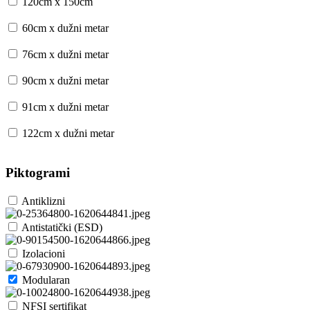
120cm x 150cm
60cm x dužni metar
76cm x dužni metar
90cm x dužni metar
91cm x dužni metar
122cm x dužni metar
Piktogrami
Antiklizni
Antistatički (ESD)
Izolacioni
Modularan
NFSI sertifikat