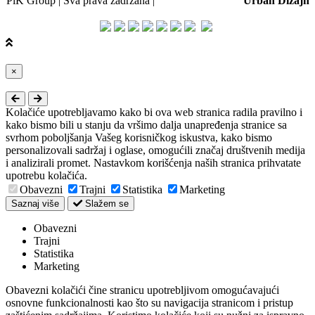
PiK Group | Sva prava zadržana |
Web dizajn i SEO:
Urban Dizajn
Close
×
Kolačiće upotrebljavamo kako bi ova web stranica radila pravilno i
kako bismo bili u stanju da vršimo dalja unapređenja stranice sa
svrhom poboljšanja Vašeg korisničkog iskustva, kako bismo
personalizovali sadržaj i oglase, omogućili značaj društvenih medija
i analizirali promet. Nastavkom korišćenja naših stranica prihvatate
upotrebu kolačića.
Obavezni
Trajni
Statistika
Marketing
Saznaj više
Slažem se
Obavezni
Trajni
Statistika
Marketing
Obavezni kolačići čine stranicu upotrebljivom omogućavajući
osnovne funkcionalnosti kao što su navigacija stranicom i pristup