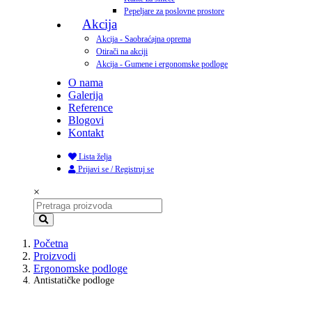
Pepeljare za poslovne prostore
Akcija
Akcija - Saobraćajna oprema
Otirači na akciji
Akcija - Gumene i ergonomske podloge
O nama
Galerija
Reference
Blogovi
Kontakt
Lista želja
Prijavi se / Registruj se
×
Početna
Proizvodi
Ergonomske podloge
Antistatičke podloge