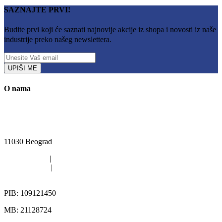
SAZNAJTE PRVI!
Budite prvi koji će saznati najnovije akcije iz shopa i novosti iz naše
industrije preko našeg newslettera.
UPIŠI ME
O nama
Kružni put Kijevo 40i, Rakovica, Beograd
11030 Beograd
011/420-6363
|
011/402-4112
011/402-4113
|
063/313-567
office@pikgroup.rs
PIB: 109121450
MB: 21128724