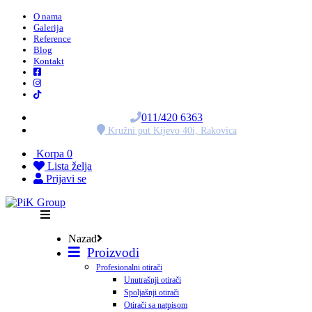
O nama
Galerija
Reference
Blog
Kontakt
011/420 6363
Kružni put Kijevo 40i, Rakovica
Korpa
0
Lista želja
Prijavi se
Nazad
Proizvodi
Profesionalni otirači
Unutrašnji otirači
Spoljašnji otirači
Otirači sa natpisom