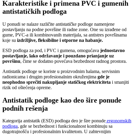
Karakteristike i primena PVC i gumenih
antistatičkih podloga
U ponudi se nalaze različite antistatičke podloge namenjene
postavljanju na podne površine ili radne zone. One su izrađene od
gume, PVC-a ili kombinovanih materijala, sa antistres površinama
koje su
izdržljive, fleksibilne i otporne na habanje.
ESD podloga za pod, i PVC i gumena, omogućava
jednostavno
postavljanje, lako održavanje i pouzdano prianjanje uz
površinu
, čime se dodatno povećava bezbednost radnog prostora.
Antistatik podloge se koriste u proizvodnim halama, servisnim
radionicama i drugim profesionalnim okruženjima
gde je
neophodno sprečiti nakupljanje statičkog elektriciteta
i smanjiti
rizik od oštećenja opreme.
Antistatik podloge kao deo šire ponude
podnih rešenja
Kategorija antistatik (ESD) podloga deo je šire ponude
ergonomskih
podloga
, gde se bezbednost i funkcionalnost kombinuju sa
dugotrajnošću i profesionalnim kvalitetom. U zahtevnijim