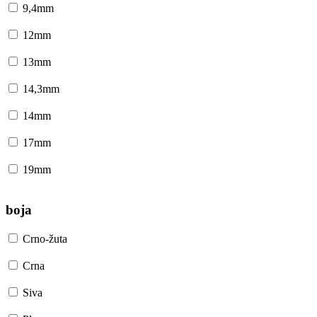
9,4mm
12mm
13mm
14,3mm
14mm
17mm
19mm
boja
Crno-žuta
Crna
Siva