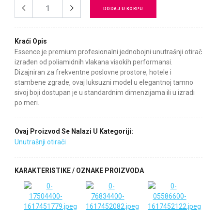
DODAJ U KORPU
Kraći Opis
Essence je premium profesionalni jednobojni unutrašnji otirač
izrađen od poliamidnih vlakana visokih performansi.
Dizajniran za frekventne poslovne prostore, hotele i
stambene zgrade, ovaj luksuzni model u elegantnoj tamno
sivoj boji dostupan je u standardnim dimenzijama ili u izradi
po meri.
Ovaj Proizvod Se Nalazi U Kategoriji:
Unutrašnji otirači
KARAKTERISTIKE / OZNAKE PROIZVODA