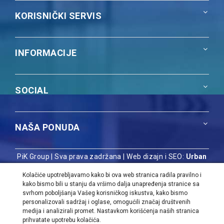
KORISNIČKI SERVIS
INFORMACIJE
SOCIAL
NAŠA PONUDA
PiK Group | Sva prava zadržana |
Web dizajn i SEO:
Urban
Dizajn
Kolačiće upotrebljavamo kako bi ova web stranica radila pravilno i
kako bismo bili u stanju da vršimo dalja unapređenja stranice sa
svrhom poboljšanja Vašeg korisničkog iskustva, kako bismo
personalizovali sadržaj i oglase, omogućili značaj društvenih
medija i analizirali promet. Nastavkom korišćenja naših stranica
prihvatate upotrebu kolačića.