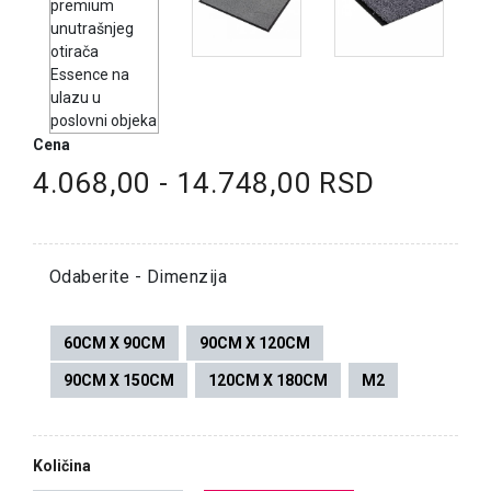
Cena
4.068,00 - 14.748,00 RSD
Odaberite - Dimenzija
60CM X 90CM
90CM X 120CM
90CM X 150CM
120CM X 180CM
M2
Količina