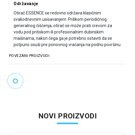
Održavanje
Otirač ESSENCE se redovno održava klasičnim
svakodnevnim usisavanjem. Prilikom periodičnog
generalnog čišćenja, otirač se može prati crevom za
vodu pod pritiskom ili profesionalnim dubinskim
mašinama, nakon čega ga je potrebno ostaviti da se
potpuno osuši pre ponovnog vraćanja na podnu površinu.
POVEZANI PROIZVODI
NOVI PROIZVODI