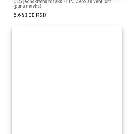
BLS jednokratna maska FFP3 Zero sa ventilom
(puna maska)
6.660,00 RSD