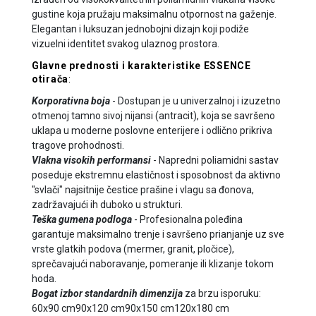
gustine koja pružaju maksimalnu otpornost na gaženje.
Elegantan i luksuzan jednobojni dizajn koji podiže
vizuelni identitet svakog ulaznog prostora.
Glavne prednosti i karakteristike ESSENCE
otirača
:
Korporativna boja
- Dostupan je u univerzalnoj i izuzetno
otmenoj tamno sivoj nijansi (antracit), koja se savršeno
uklapa u moderne poslovne enterijere i odlično prikriva
tragove prohodnosti.
Vlakna visokih performansi
- Napredni poliamidni sastav
poseduje ekstremnu elastičnost i sposobnost da aktivno
"svlači" najsitnije čestice prašine i vlagu sa đonova,
zadržavajući ih duboko u strukturi.
Teška gumena podloga
- Profesionalna poleđina
garantuje maksimalno trenje i savršeno prianjanje uz sve
vrste glatkih podova (mermer, granit, pločice),
sprečavajući naboravanje, pomeranje ili klizanje tokom
hoda.
Bogat izbor standardnih dimenzija
za brzu isporuku:
60x90 cm
90x120 cm
90x150 cm
120x180 cm