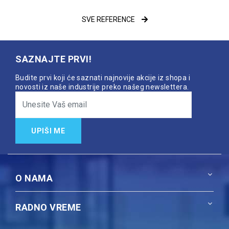
SVE REFERENCE
SAZNAJTE PRVI!
Budite prvi koji će saznati najnovije akcije iz shopa i
novosti iz naše industrije preko našeg newslettera.
UPIŠI ME
O NAMA
RADNO VREME