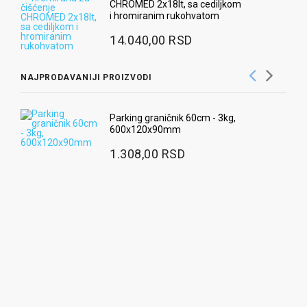
CHROMED 2x18lt, sa cediljkom
i hromiranim rukohvatom
14.040,00 RSD
NAJPRODAVANIJI PROIZVODI
Ra
Parking graničnik 60cm - 3kg,
600x120x90mm
3
1.308,00 RSD
Ug
pr
9
Ra
2