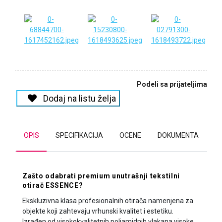
Podeli sa prijateljima
Dodaj na listu želja
OPIS
SPECIFIKACIJA
OCENE
DOKUMENTA
Zašto odabrati premium unutrašnji tekstilni
otirač ESSENCE?
Ekskluzivna klasa profesionalnih otirača namenjena za
objekte koji zahtevaju vrhunski kvalitet i estetiku.
Izrađen od visokokvalitetnih poliamidnih vlakana visoke