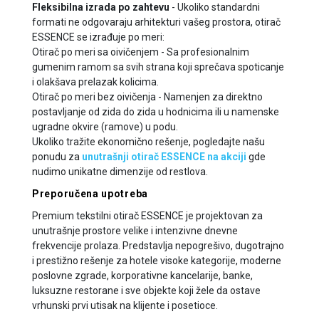
Fleksibilna izrada po zahtevu
- Ukoliko standardni
formati ne odgovaraju arhitekturi vašeg prostora, otirač
ESSENCE se izrađuje po meri:
Otirač po meri sa oivičenjem - Sa profesionalnim
gumenim ramom sa svih strana koji sprečava spoticanje
i olakšava prelazak kolicima.
Otirač po meri bez oivičenja - Namenjen za direktno
postavljanje od zida do zida u hodnicima ili u namenske
ugradne okvire (ramove) u podu.
Ukoliko tražite ekonomično rešenje, pogledajte našu
ponudu za
unutrašnji otirač ESSENCE na akciji
gde
nudimo unikatne dimenzije od restlova.
Preporučena upotreba
Premium tekstilni otirač ESSENCE je projektovan za
unutrašnje prostore velike i intenzivne dnevne
frekvencije prolaza. Predstavlja nepogrešivo, dugotrajno
i prestižno rešenje za hotele visoke kategorije, moderne
poslovne zgrade, korporativne kancelarije, banke,
luksuzne restorane i sve objekte koji žele da ostave
vrhunski prvi utisak na klijente i posetioce.