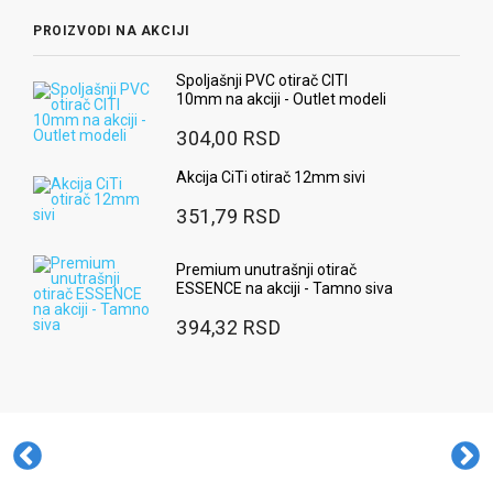
PROIZVODI NA AKCIJI
Spoljašnji PVC otirač CITI
10mm na akciji - Outlet modeli
304,00 RSD
Akcija CiTi otirač 12mm sivi
351,79 RSD
Premium unutrašnji otirač
ESSENCE na akciji - Tamno siva
394,32 RSD