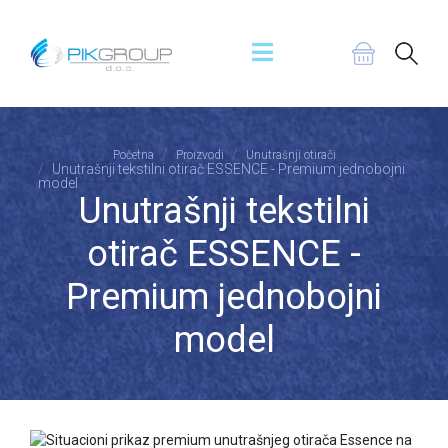
Početna
Proizvodi
Unutrašnji otirači
Unutrašnji tekstilni otirač ESSENCE - Premium jednobojni
model
Unutrašnji tekstilni
otirač ESSENCE -
Premium jednobojni
model