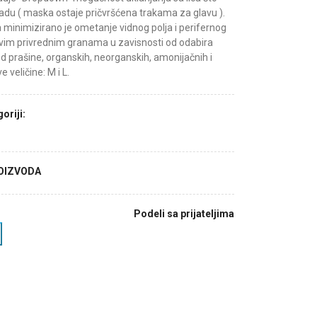
du ( maska ostaje pričvršćena trakama za glavu ).
la minimizirano je ometanje vidnog polja i perifernog
u svim privrednim granama u zavisnosti od odabira
od prašine, organskih, neorganskih, amonijačnih i
e veličine: M i L.
oriji:
ROIZVODA
Podeli sa prijateljima