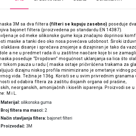
aska 3M sa dva filtera
(filteri se kupuju zasebno)
poseduje dv
jiva bajonet filtera (proizvedena po standardu EN 14387).
vljena je od meke silikonske gume koja značajno doprinosi komf
osti maske a tanki deo oko nosa povećava udobnost. Široki izduv
l olakšava disanje i sprečava znojenje a dizajniran je tako da vaz
dole a ne u predmet rada ili u zaštitne naočare koje bi se zamagli
aska poseduje “Dropdown” mogućnost uklanjanja sa lica što ol
 tokom pauza u radu ( maska ostaje pričvršćena trakama za gla
ljujući dizajnu niskog profila minimizirano je ometanje vidnog pol
ernog vida. Težina je 136g. Koristi se u svim privrednim granama 
nosti od odabira fltera za zaštitu disjanih organa od prašine,
skih, neorganskih, amonijačnih i kiselih isparenja. Proizvodi se u
ne: M i L.
Materijal:
silikonska guma
Broj filtera ma masci:
2
Način stavljanja filtera:
bajonet filteri
Proizvođač:
3M