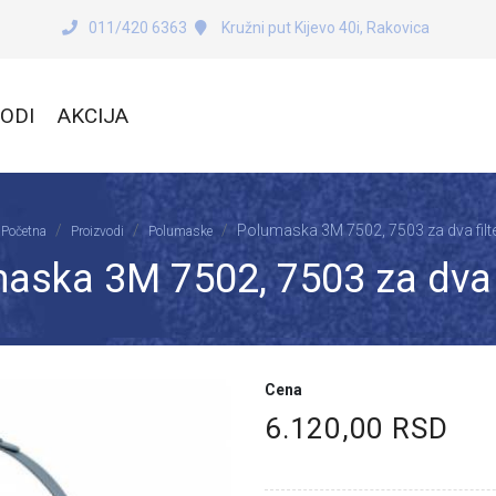
011/420 6363
Kružni put Kijevo 40i, Rakovica
ODI
AKCIJA
Polumaska 3M 7502, 7503 za dva filt
Početna
Proizvodi
Polumaske
aska 3M 7502, 7503 za dva f
Cena
6.120,00 RSD