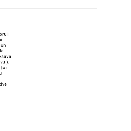
a
oru i
ni
duh
le.
akšava
vu ).
ja i
u
 dve