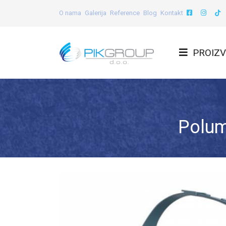
O nama
Galerija
Reference
Blog
Kontakt
PROIZV
Polum