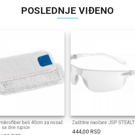
POSLEDNJE VIĐENO
ikrofiber beli 40cm za nosač
Zaštitne naočare JSP STEAL
sa dve rupice
444,00 RSD