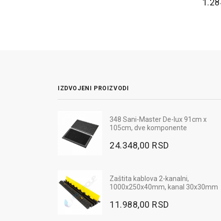
1.28
IZDVOJENI PROIZVODI
ik 60cm - 3kg,
348 Sani-Master De-lux 91cm x
Radna bluza MAX NEO - boja p
m
105cm, dve komponente
3.060,00 RSD
SD
24.348,00 RSD
Ugaoni odbojnik od gume,
Zaštita kablova 2-kanalni,
800x100x10mm, pravougaoni,
1000x250x40mm, kanal 30x30mm
crno-žuti
11.988,00 RSD
948,00 RSD