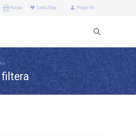
Korpa
Lista Želja
Prijavi Se
era
iltera