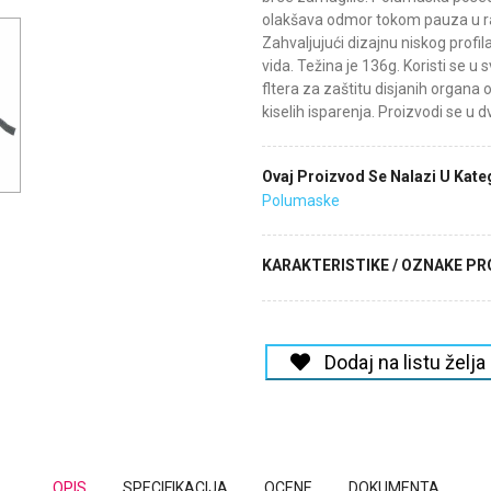
olakšava odmor tokom pauza u ra
Zahvaljujući dizajnu niskog profi
vida. Težina je 136g. Koristi se 
fltera za zaštitu disjanih organa 
kiselih isparenja. Proizvodi se u dv
Ovaj Proizvod Se Nalazi U Kateg
Polumaske
KARAKTERISTIKE / OZNAKE P
Dodaj na listu želja
OPIS
SPECIFIKACIJA
OCENE
DOKUMENTA