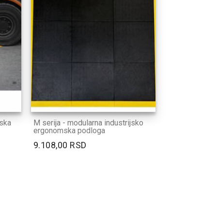
jska
M serija - modularna industrijsko
ergonomska podloga
9.108,00 RSD