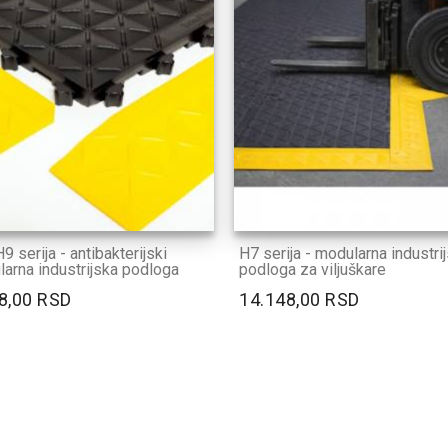
9 serija - antibakterijski
H7 serija - modularna industri
arna industrijska podloga
podloga za viljuškare
8,00 RSD
14.148,00 RSD