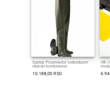
Dunlop Pricemastor vodootporni
H8 i H
ribarski kombinezon
modul
10.188,00 RSD
6.94