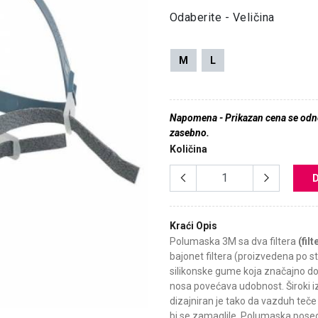
Odaberite - Veličina
M
L
Napomena - Prikazan cena se odnos
zasebno.
Količina
Kraći Opis
Polumaska 3M sa dva filtera
(fil
bajonet filtera (proizvedena po 
silikonske gume koja značajno do
nosa povećava udobnost. Široki iz
dizajniran je tako da vazduh teče
bi se zamaglile. Polumaska pose