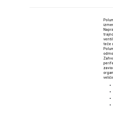
Polum
izmen
Napra
trajn
venti
teče 
Polum
odmor
Zahva
perif
zavis
organ
veliči