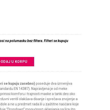
i na polumasku bez filtera. Filteri se kupuju
DODAJ U KORPU
teri se kupuju zasebno)
poseduje dva izmenjiva
standardu EN 14387). Napravljena je od meke
prinosi komforu i trajnosti maske a tanki deo oko
duvni ventil olakšava disanje i sprečava znojenje a
 dole a ne u predmet rada ili u zaštitne naočare koje
duje “Dropdown” mogućnost uklanjanja sa lica što