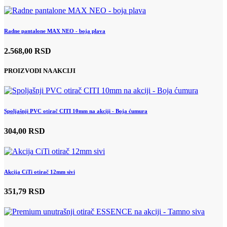
Radne pantalone MAX NEO - boja plava
2.568,00 RSD
PROIZVODI NA AKCIJI
Spoljašnji PVC otirač CITI 10mm na akciji - Boja ćumura
304,00 RSD
Akcija CiTi otirač 12mm sivi
351,79 RSD