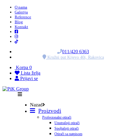
O nama
Galerija
Reference
Blog
Kontakt
011/420 6363
Kružni put Kijevo 40i, Rakovica
Korpa
0
Lista želja
Prijavi se
Nazad
Proizvodi
Profesionalni otirači
Unutrašnji otirači
Spoljašnji otirači
Otirači sa natpisom