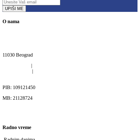
UPIŠI ME
O nama
Kružni put Kijevo 40i, Rakovica, Beograd
11030 Beograd
011/420-6363
|
011/402-4112
011/402-4113
|
063/313-567
office@pikgroup.rs
PIB: 109121450
MB: 21128724
Radno vreme
Radnim danima