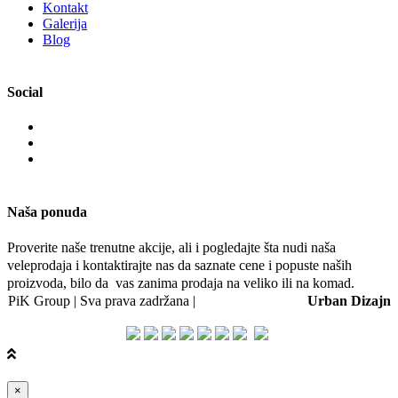
Kontakt
Galerija
Blog
Social
Naša ponuda
Proverite naše trenutne akcije, ali i pogledajte šta nudi naša
veleprodaja i kontaktirajte nas da saznate cene i popuste naših
proizvoda, bilo da vas zanima prodaja na veliko ili na komad.
PiK Group | Sva prava zadržana |
Web dizajn i SEO:
Urban Dizajn
Close
×