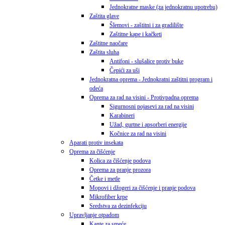
Jednokratne maske (za jednokratnu upotrebu)
Zaštita glave
Šlemovi - zaštitni i za gradilište
Zaštitne kape i kačketi
Zaštitne naočare
Zaštita sluha
Antifoni - slušalice protiv buke
Čepići za uši
Jednokratna oprema - Jednokratni zaštitni program i
odeća
Oprema za rad na visini - Protivpadna oprema
Sigurnosni pojasevi za rad na visini
Karabineri
Užad, gurtne i apsorberi energije
Kočnice za rad na visini
Aparati protiv insekata
Oprema za čišćenje
Kolica za čišćenje podova
Oprema za pranje prozora
Četke i metle
Mopovi i džogeri za čišćenje i pranje podova
Mikrofiber krpe
Sredstva za dezinfekciju
Upravljanje otpadom
Kante za smeće