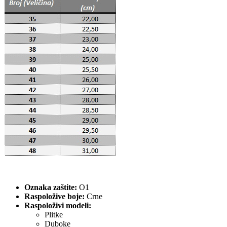
Oznaka zaštite:
O1
Raspoložive boje:
Crne
Raspoloživi modeli:
Plitke
Duboke