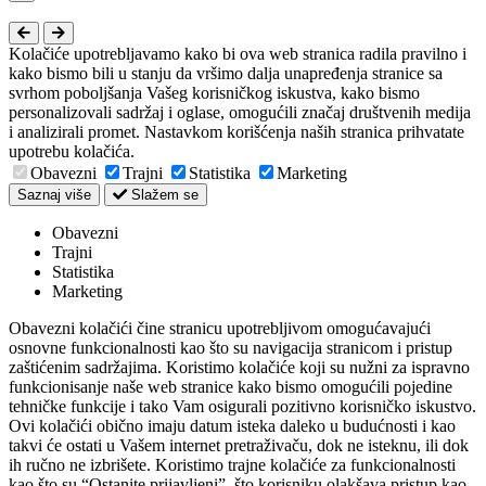
Kolačiće upotrebljavamo kako bi ova web stranica radila pravilno i
kako bismo bili u stanju da vršimo dalja unapređenja stranice sa
svrhom poboljšanja Vašeg korisničkog iskustva, kako bismo
personalizovali sadržaj i oglase, omogućili značaj društvenih medija
i analizirali promet. Nastavkom korišćenja naših stranica prihvatate
upotrebu kolačića.
Obavezni
Trajni
Statistika
Marketing
Saznaj više
Slažem se
Obavezni
Trajni
Statistika
Marketing
Obavezni kolačići čine stranicu upotrebljivom omogućavajući
osnovne funkcionalnosti kao što su navigacija stranicom i pristup
zaštićenim sadržajima. Koristimo kolačiće koji su nužni za ispravno
funkcionisanje naše web stranice kako bismo omogućili pojedine
tehničke funkcije i tako Vam osigurali pozitivno korisničko iskustvo.
Ovi kolačići obično imaju datum isteka daleko u budućnosti i kao
takvi će ostati u Vašem internet pretraživaču, dok ne isteknu, ili dok
ih ručno ne izbrišete. Koristimo trajne kolačiće za funkcionalnosti
kao što su “Ostanite prijavljeni”, što korisniku olakšava pristup kao