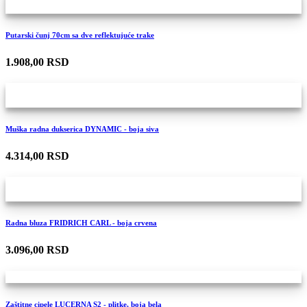
Putarski čunj 70cm sa dve reflektujuće trake
1.908,00 RSD
Muška radna dukserica DYNAMIC - boja siva
4.314,00 RSD
Radna bluza FRIDRICH CARL - boja crvena
3.096,00 RSD
Zaštitne cipele LUCERNA S2 - plitke, boja bela