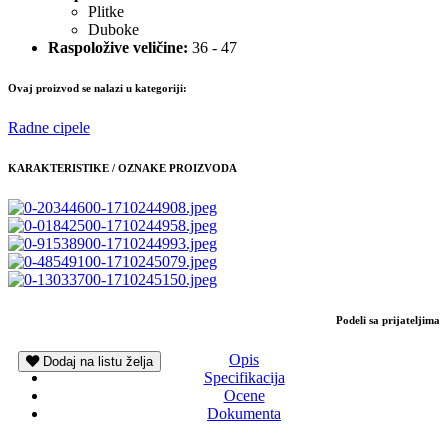
Plitke
Duboke
Raspoložive veličine:
36 - 47
Ovaj proizvod se nalazi u kategoriji:
Radne cipele
KARAKTERISTIKE / OZNAKE PROIZVODA
Podeli sa prijateljima
Opis
Dodaj na listu želja
Specifikacija
Ocene
Dokumenta