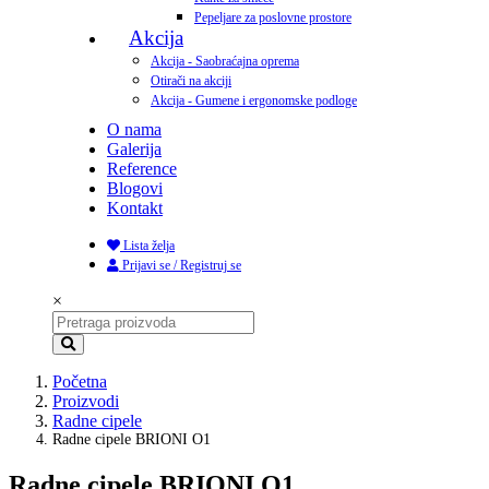
Pepeljare za poslovne prostore
Akcija
Akcija - Saobraćajna oprema
Otirači na akciji
Akcija - Gumene i ergonomske podloge
O nama
Galerija
Reference
Blogovi
Kontakt
Lista želja
Prijavi se / Registruj se
×
Početna
Proizvodi
Radne cipele
Radne cipele BRIONI O1
Radne cipele BRIONI O1