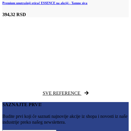
Premium unutrašnji otirač ESSENCE na akciji - Tamno siva
394,32 RSD
SVE REFERENCE
SAZNAJTE PRVI!
Budite prvi koji će saznati najnovije akcije iz shopa i novosti iz naše
industrije preko našeg newslettera.