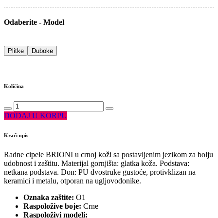
Odaberite - Model
Plitke
Duboke
Količina
DODAJ U KORPU
Kraći opis
Radne cipele BRIONI u crnoj koži sa postavljenim jezikom za bolju
udobnost i zaštitu. Materijal gornjišta: glatka koža. Podstava:
netkana podstava. Đon: PU dvostruke gustoće, protivklizan na
keramici i metalu, otporan na ugljovodonike.
Oznaka zaštite:
O1
Raspoložive boje:
Crne
Raspoloživi modeli: