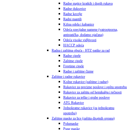
Radne majice kratkih i dugih rukava
Radne dukserice
Radne kecelje
Radni mantili
Kišna odela i kabanice
Odeća specijalne namene (vatrootporna,
antistatička, dodatno ojačana)
Odeća visoke vidljivosti
HACCP odeća
Radna i zaštitna obuća - HTZ patike za rad
Radne cipele
Zaštitne cipele
Freetime cipele
Radne i zaštitne čizme
Zaštitne i radne rukavice
Kožne rukavice (zaštitne i radne)
Rukavice za precizne poslove i opštu upotrebu
Rukavice za zaštitu od hemikalija i tečnosti
Rukavice za teške i grube poslove
ATG Rukavice
Jednokratne rukavice (za jednokratnu
upotrebu)
Zaštitne maske za lice (zaštita disajnih organa)
Polumaske
Pune maske