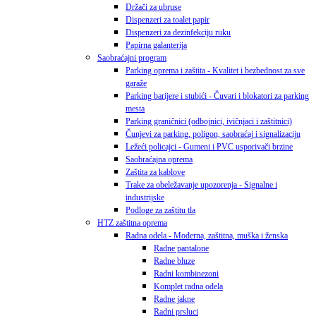
Držači za ubruse
Dispenzeri za toalet papir
Dispenzeri za dezinfekciju ruku
Papirna galanterija
Saobraćajni program
Parking oprema i zaštita - Kvalitet i bezbednost za sve
garaže
Parking barijere i stubići - Čuvari i blokatori za parking
mesta
Parking graničnici (odbojnici, ivičnjaci i zaštitnici)
Čunjevi za parking, poligon, saobraćaj i signalizaciju
Ležeći policajci - Gumeni i PVC usporivači brzine
Saobraćajna oprema
Zaštita za kablove
Trake za obeležavanje upozorenja - Signalne i
industrijske
Podloge za zaštitu tla
HTZ zaštitna oprema
Radna odela - Moderna, zaštitna, muška i ženska
Radne pantalone
Radne bluze
Radni kombinezoni
Komplet radna odela
Radne jakne
Radni prsluci