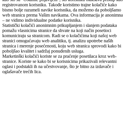
registrovanom korisniku. Takođe koristimo trajne kolačiće kako
bismo bolje razumeli navike korisnika, da možemo da poboljšamo
web stranicu prema Vašim navikama. Ova informacija je anonimna
– ne vidimo individualne podatke korisnika.
Statistički kolačići anonimnim prikupljanjem i slanjem podataka
pomažu vlasnicima stranice da shvate na koji način posetioci
komuniciraju sa stranicom. Radi se o kolačićima koji našoj web
stranici omogućavaju web analitiku, tj. analizu upotrebe naših
stranica i merenje posećenosti, koju web stranica sprovodi kako bi
poboljšao kvalitet i sadržaj ponuđenih usluga.
Marketinški kolačići koriste se za praćenje posetilaca kroz web-
stranice. Koriste se kako bi se korisnicima prikazivali relevantni
oglasi i podstakli ih na učestvovanje, što je bitno za izdavače i
oglašavače trećih lica.