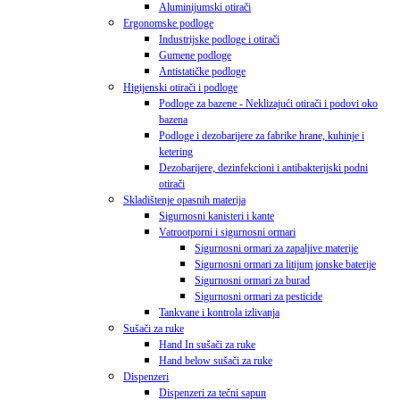
Aluminijumski otirači
Ergonomske podloge
Industrijske podloge i otirači
Gumene podloge
Antistatičke podloge
Higijenski otirači i podloge
Podloge za bazene - Neklizajući otirači i podovi oko
bazena
Podloge i dezobarijere za fabrike hrane, kuhinje i
ketering
Dezobarijere, dezinfekcioni i antibakterijski podni
otirači
Skladištenje opasnih materija
Sigurnosni kanisteri i kante
Vatrootporni i sigurnosni ormari
Sigurnosni ormari za zapaljive materije
Sigurnosni ormari za litijum jonske baterije
Sigurnosni ormari za burad
Sigurnosni ormari za pesticide
Tankvane i kontrola izlivanja
Sušači za ruke
Hand In sušači za ruke
Hand below sušači za ruke
Dispenzeri
Dispenzeri za tečni sapun