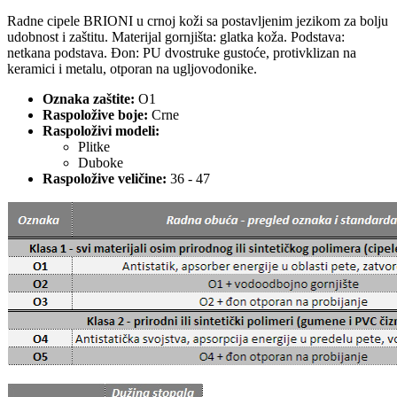
Radne cipele BRIONI u crnoj koži sa postavljenim jezikom za bolju
udobnost i zaštitu. Materijal gornjišta: glatka koža. Podstava:
netkana podstava. Đon: PU dvostruke gustoće, protivklizan na
keramici i metalu, otporan na ugljovodonike.
Oznaka zaštite:
O1
Raspoložive boje:
Crne
Raspoloživi modeli:
Plitke
Duboke
Raspoložive veličine:
36 - 47