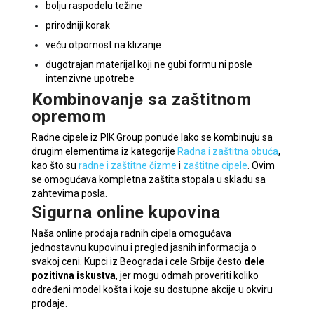
bolju raspodelu težine
prirodniji korak
veću otpornost na klizanje
dugotrajan materijal koji ne gubi formu ni posle
intenzivne upotrebe
Kombinovanje sa zaštitnom
opremom
Radne cipele iz PIK Group ponude lako se kombinuju sa
drugim elementima iz kategorije
Radna i zaštitna obuća
,
kao što su
radne i zaštitne čizme
i
zaštitne cipele
. Ovim
se omogućava kompletna zaštita stopala u skladu sa
zahtevima posla.
Sigurna online kupovina
Naša online prodaja radnih cipela omogućava
jednostavnu kupovinu i pregled jasnih informacija o
svakoj ceni. Kupci iz Beograda i cele Srbije često
dele
pozitivna iskustva
, jer mogu odmah proveriti koliko
određeni model košta i koje su dostupne akcije u okviru
prodaje.