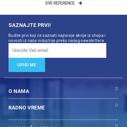
SVE REFERENCE
SAZNAJTE PRVI!
Budite prvi koji će saznati najnovije akcije iz shopa i
novosti iz naše industrije preko našeg newslettera.
UPIŠI ME
O NAMA
RADNO VREME