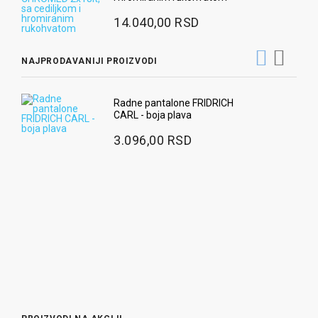
14.040,00 RSD
NAJPRODAVANIJI PROIZVODI
Ra
Radne pantalone FRIDRICH
CARL - boja plava
3
3.096,00 RSD
Ug
pr
9
Ra
2