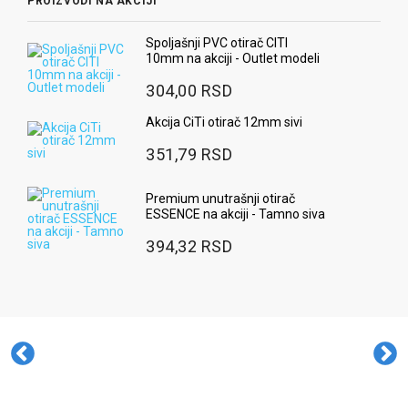
PROIZVODI NA AKCIJI
Spoljašnji PVC otirač CITI
10mm na akciji - Outlet modeli
304,00 RSD
Akcija CiTi otirač 12mm sivi
351,79 RSD
Premium unutrašnji otirač
ESSENCE na akciji - Tamno siva
394,32 RSD