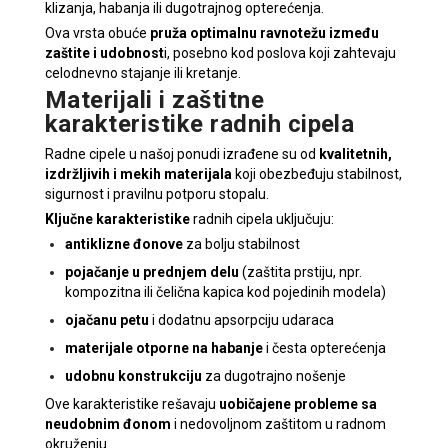
klizanja, habanja ili dugotrajnog opterećenja.
Ova vrsta obuće
pruža optimalnu ravnotežu između
zaštite i udobnost
i, posebno kod poslova koji zahtevaju
celodnevno stajanje ili kretanje.
Materijali i zaštitne
karakteristike radnih cipela
Radne cipele u našoj ponudi izrađene su od
kvalitetnih,
izdržljivih i mekih materijala
koji obezbeđuju stabilnost,
sigurnost i pravilnu potporu stopalu.
Ključne karakteristike
radnih cipela uključuju:
antiklizne đonove
za bolju stabilnost
pojačanje u prednjem delu
(zaštita prstiju, npr.
kompozitna ili čelična kapica kod pojedinih modela)
ojačanu petu
i dodatnu apsorpciju udaraca
materijale otporne na habanje
i česta opterećenja
udobnu konstrukciju
za dugotrajno nošenje
Ove karakteristike rešavaju
uobičajene probleme sa
neudobnim đonom
i nedovoljnom zaštitom u radnom
okruženju.