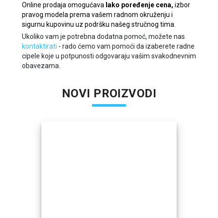
Online prodaja omogućava
lako poređenje cena,
izbor
pravog modela prema vašem radnom okruženju i
sigurnu kupovinu uz podršku našeg stručnog tima.
Ukoliko vam je potrebna dodatna pomoć, možete nas
kontaktirati
- rado ćemo vam pomoći da izaberete radne
cipele koje u potpunosti odgovaraju vašim svakodnevnim
obavezama.
NOVI PROIZVODI