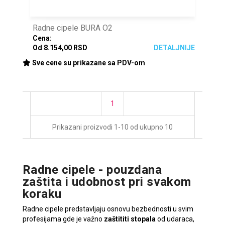
Radne cipele BURA O2
Cena:
Od 8.154,00 RSD
DETALJNIJE
Sve cene su prikazane sa PDV-om
1
Prikazani proizvodi 1-10 od ukupno 10
Radne cipele - pouzdana
zaštita i udobnost pri svakom
koraku
Radne cipele predstavljaju osnovu bezbednosti u svim
profesijama gde je važno
zaštititi stopala
od udaraca,