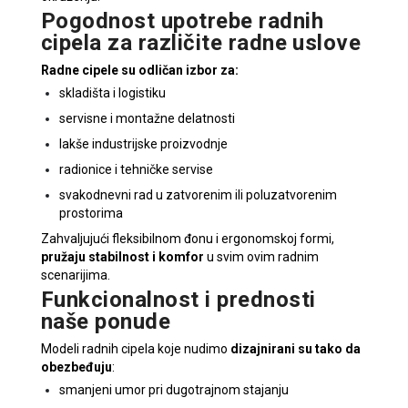
Pogodnost upotrebe radnih
cipela za različite radne uslove
Radne cipele su odličan izbor za:
skladišta i logistiku
servisne i montažne delatnosti
lakše industrijske proizvodnje
radionice i tehničke servise
svakodnevni rad u zatvorenim ili poluzatvorenim
prostorima
Zahvaljujući fleksibilnom đonu i ergonomskoj formi,
pružaju stabilnost i komfor
u svim ovim radnim
scenarijima.
Funkcionalnost i prednosti
naše ponude
Modeli radnih cipela koje nudimo
dizajnirani su tako da
obezbeđuju
:
smanjeni umor pri dugotrajnom stajanju