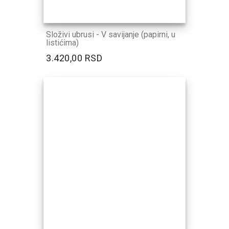
Složivi ubrusi - V savijanje (papirni, u
listićima)
3.420,00 RSD