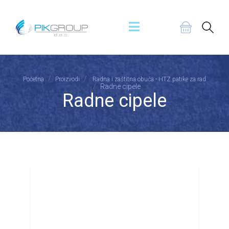
Početna
Proizvodi
Radna i zaštitna obuća - HTZ patike za rad
Radne cipele
Radne cipele