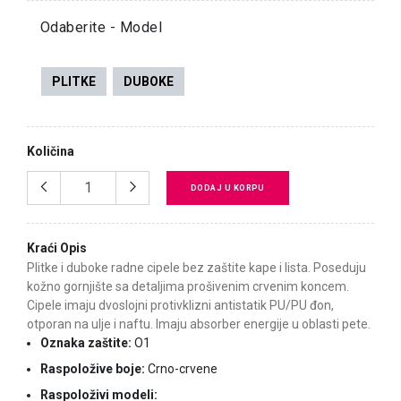
Odaberite - Model
PLITKE
DUBOKE
Količina
DODAJ U KORPU
Kraći Opis
Plitke i duboke radne cipele bez zaštite kape i lista. Poseduju
kožno gornjište sa detaljima prošivenim crvenim koncem.
Cipele imaju dvoslojni protivklizni antistatik PU/PU đon,
otporan na ulje i naftu. Imaju absorber energije u oblasti pete.
Oznaka zaštite:
O1
Raspoložive boje:
Crno-crvene
Raspoloživi modeli: