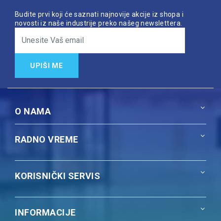
Budite prvi koji će saznati najnovije akcije iz shopa i
novosti iz naše industrije preko našeg newslettera.
UPIŠI ME
O NAMA
RADNO VREME
KORISNIČKI SERVIS
INFORMACIJE