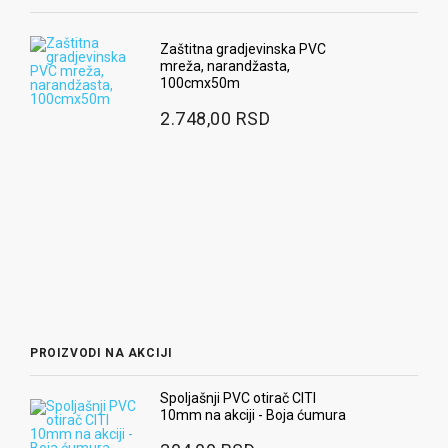
Zaštitna gradjevinska PVC
mreža, narandžasta,
100cmx50m
2.748,00 RSD
Ra
2
PROIZVODI NA AKCIJI
Spoljašnji PVC otirač CITI
10mm na akciji - Boja ćumura