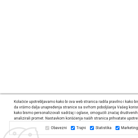
Kolačiće upotrebljavamo kako bi ova web stranica radila pravilno i kako bi
da vršimo dalja unapređenja stranice sa svrhom poboljšanja Vašeg koris
kako bismo personalizovali sadržaj i oglase, omogućili značaj društvenih
analizirali promet. Nastavkom korišćenja naših stranica prihvatate upotre
Obavezni
Trajni
Statistika
Marketing