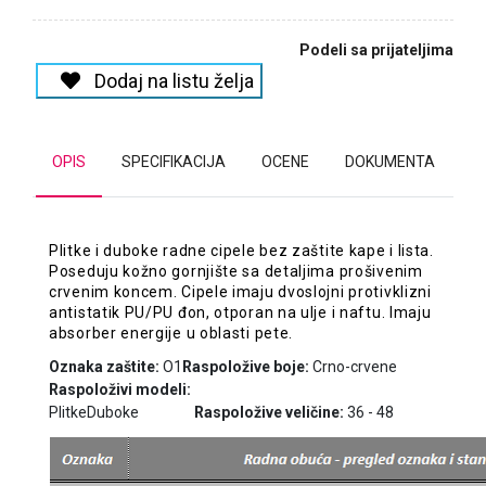
Podeli sa prijateljima
Dodaj na listu želja
OPIS
SPECIFIKACIJA
OCENE
DOKUMENTA
Plitke i duboke radne cipele bez zaštite kape i lista.
Poseduju kožno gornjište sa detaljima prošivenim
crvenim koncem. Cipele imaju dvoslojni protivklizni
antistatik PU/PU đon, otporan na ulje i naftu. Imaju
absorber energije u oblasti pete.
Oznaka zaštite:
O1
Raspoložive boje:
Crno-crvene
Raspoloživi modeli:
Plitke
Duboke
Raspoložive veličine:
36 - 48