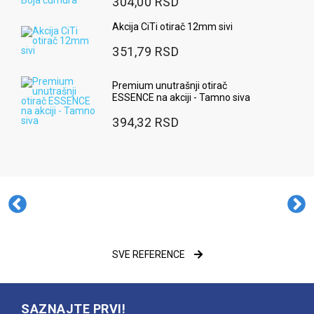
304,00 RSD
Akcija CiTi otirač 12mm sivi
351,79 RSD
Premium unutrašnji otirač
ESSENCE na akciji - Tamno siva
394,32 RSD
SVE REFERENCE
SAZNAJTE PRVI!