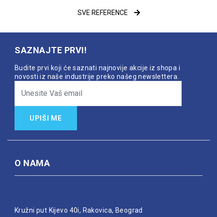
SVE REFERENCE
SAZNAJTE PRVI!
Budite prvi koji će saznati najnovije akcije iz shopa i
novosti iz naše industrije preko našeg newslettera.
UPIŠI ME
O NAMA
Kružni put Kijevo 40i, Rakovica, Beograd