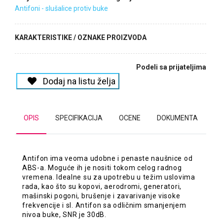
Antifoni - slušalice protiv buke
KARAKTERISTIKE / OZNAKE PROIZVODA
Podeli sa prijateljima
Dodaj na listu želja
OPIS
SPECIFIKACIJA
OCENE
DOKUMENTA
Antifon ima veoma udobne i penaste naušnice od
ABS-a. Moguće ih je nositi tokom celog radnog
vremena. Idealne su za upotrebu u težim uslovima
rada, kao što su kopovi, aerodromi, generatori,
mašinski pogoni, brušenje i zavarivanje visoke
frekvencije i sl. Antifon sa odličnim smanjenjem
nivoa buke, SNR je 30dB.