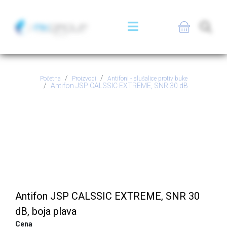
Početna
Proizvodi
Antifoni - slušalice protiv buke
Antifon JSP CALSSIC EXTREME, SNR 30 dB
Antifon JSP CALSSIC
EXTREME, SNR 30 dB
Antifon JSP CALSSIC EXTREME, SNR 30
dB, boja plava
Cena