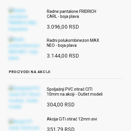
Radne pantalone FRIDRICH
CARL - boja plava
3.096,00 RSD
Radni polukombinezon MAX
NEO - boja plava
3.144,00 RSD
PROIZVODI NA AKCIJI
Spoljašnji PVC otirač CITI
10mm na akciji - Outlet modeli
304,00 RSD
Akcija CiTi otirač 12mm sivi
351,79 RSD