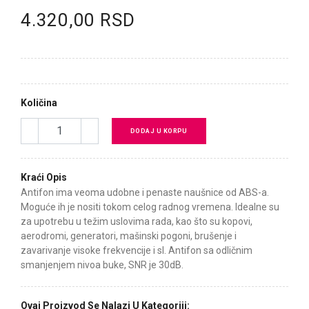
4.320,00 RSD
Količina
DODAJ U KORPU
Kraći Opis
Antifon ima veoma udobne i penaste naušnice od ABS-a.
Moguće ih je nositi tokom celog radnog vremena. Idealne su
za upotrebu u težim uslovima rada, kao što su kopovi,
aerodromi, generatori, mašinski pogoni, brušenje i
zavarivanje visoke frekvencije i sl. Antifon sa odličnim
smanjenjem nivoa buke, SNR je 30dB.
Ovaj Proizvod Se Nalazi U Kategoriji: