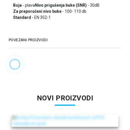
Boja
- plava
Nivo prigušenja buke (SNR)
- 30dB
Za preporučeni nivo buke
- 100- 110 db
Standard
- EN 352-1
POVEZANI PROIZVODI
NOVI PROIZVODI