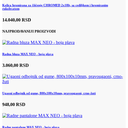
Kolica hromirana za čišćenje CHROMED 2x18lt, sa cediljkom i hromiranim
rukohvatom
14.040,00 RSD
NAJPRODAVANIJI PROIZVODI
Radna bluza MAX NEO - boja plava
3.060,00 RSD
Ugaoni odbojnik od gume, 800x100x10mm, pravougaoni, crno-žuti
948,00 RSD
Radne pantalone MAX NEO - boja plava