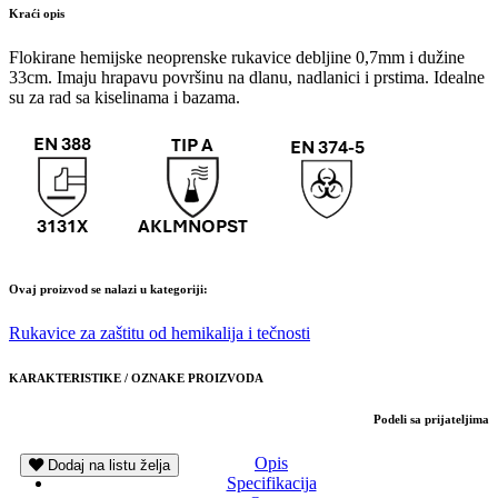
Kraći opis
Flokirane hemijske neoprenske rukavice debljine 0,7mm i dužine
33cm. Imaju hrapavu površinu na dlanu, nadlanici i prstima. Idealne
su za rad sa kiselinama i bazama.
Ovaj proizvod se nalazi u kategoriji:
Rukavice za zaštitu od hemikalija i tečnosti
KARAKTERISTIKE / OZNAKE PROIZVODA
Podeli sa prijateljima
Opis
Dodaj na listu želja
Specifikacija