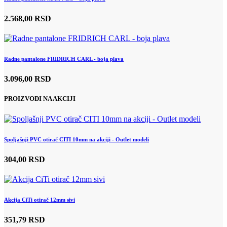
2.568,00 RSD
Radne pantalone FRIDRICH CARL - boja plava
3.096,00 RSD
PROIZVODI NA AKCIJI
Spoljašnji PVC otirač CITI 10mm na akciji - Outlet modeli
304,00 RSD
Akcija CiTi otirač 12mm sivi
351,79 RSD