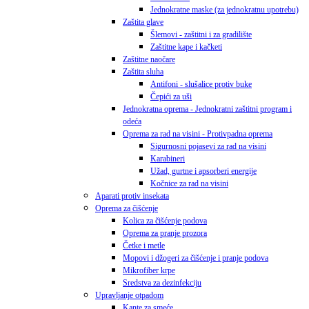
Jednokratne maske (za jednokratnu upotrebu)
Zaštita glave
Šlemovi - zaštitni i za gradilište
Zaštitne kape i kačketi
Zaštitne naočare
Zaštita sluha
Antifoni - slušalice protiv buke
Čepići za uši
Jednokratna oprema - Jednokratni zaštitni program i
odeća
Oprema za rad na visini - Protivpadna oprema
Sigurnosni pojasevi za rad na visini
Karabineri
Užad, gurtne i apsorberi energije
Kočnice za rad na visini
Aparati protiv insekata
Oprema za čišćenje
Kolica za čišćenje podova
Oprema za pranje prozora
Četke i metle
Mopovi i džogeri za čišćenje i pranje podova
Mikrofiber krpe
Sredstva za dezinfekciju
Upravljanje otpadom
Kante za smeće