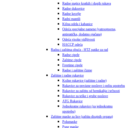
Radne majice kratkih i dugih rukava
Radne dukserice
Radne kecelje
Radni mantili
Kišna odela i kabanice
Odeća specijalne namene (vatrootporna,
antistatička, dodatno ojačana)
Odeća visoke vidljivosti
HACCP odeća
Radna i zaštitna obuća - HTZ patike za rad
Radne cipele
Zaštitne cipele
Freetime cipele
Radne i zaštitne čizme
Zaštitne i radne rukavice
Kožne rukavice (zaštitne i radne)
Rukavice za precizne poslove i opštu upotrebu
Rukavice za zaštitu od hemikalija i tečnosti
Rukavice za teške i grube poslove
ATG Rukavice
Jednokratne rukavice (za jednokratnu
upotrebu)
Zaštitne maske za lice (zaštita disajnih organa)
Polumaske
Pune maske