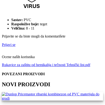
Sastav:
PVC
Raspoložive boje:
teget
Veličina:
8 - 11
Prijavite se da biste mogli da komentarišete
Prijavi se
Ocene naših korisnika
Rukavice za zaštitu od hemikalija i tečnosti Tehnički list.pdf
POVEZANI PROIZVODI
NOVI PROIZVODI