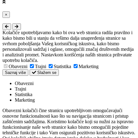
Close
×
Kolačiće upotrebljavamo kako bi ova web stranica radila pravilno i
kako bismo bili u stanju da vršimo dalja unapređenja stranice sa
svrhom poboljšanja Vašeg korisničkog iskustva, kako bismo
personalizovali sadržaj i oglase, omogućili značaj društvenih medija
i analizirali promet. Nastavkom korišćenja naših stranica prihvatate
upotrebu kolačića.
Obavezni
Trajni
Statistika
Marketing
Saznaj više
Slažem se
Obavezni
Trajni
Statistika
Marketing
Obavezni kolačići čine stranicu upotrebljivom omogućavajući
osnovne funkcionalnosti kao što su navigacija stranicom i pristup
zaštićenim sadržajima. Koristimo kolačiće koji su nužni za ispravno
funkcionisanje naše web stranice kako bismo omogućili pojedine
tehničke funkcije i tako Vam osigurali pozitivno korisničko iskustvo.