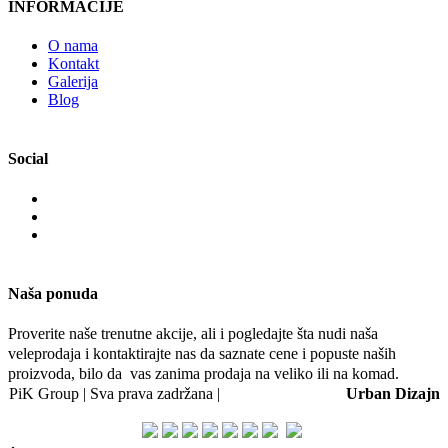
INFORMACIJE
O nama
Kontakt
Galerija
Blog
Social
Naša ponuda
Proverite naše trenutne akcije, ali i pogledajte šta nudi naša
veleprodaja i kontaktirajte nas da saznate cene i popuste naših
proizvoda, bilo da vas zanima prodaja na veliko ili na komad.
PiK Group | Sva prava zadržana |
Web dizajn i SEO:
Urban Dizajn