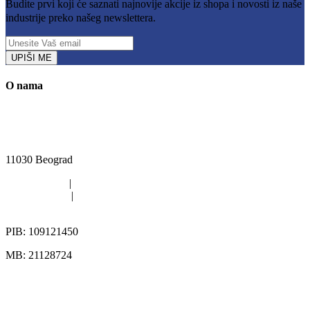
Budite prvi koji će saznati najnovije akcije iz shopa i novosti iz naše
industrije preko našeg newslettera.
UPIŠI ME
O nama
Kružni put Kijevo 40i, Rakovica, Beograd
11030 Beograd
011/420-6363
|
011/402-4112
011/402-4113
|
063/313-567
office@pikgroup.rs
PIB: 109121450
MB: 21128724