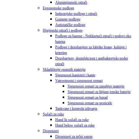
Aluminijumski otirači
Ergonomske podloge
Industrijske podloge i otirači
Gumene podloge
Antistatičke podloge
Higijenski otirači i podloge
Podloge za bazene - Neklizajući otirači i podovi oko
bazena
Podloge i dezobarijere za fabrike hrane, kuhinje i
ketering
Dezobarijere, dezinfekcioni i antibakterijski podni
otirači
Skladištenje opasnih materija
Sigurnosni kanisteri i kante
Vatrootporni i sigurnosni ormari
Sigurnosni ormari za zapaljive materije
Sigurnosni ormari za litijum jonske baterije
Sigurnosni ormari za burad
Sigurnosni ormari za pesticide
Tankvane i kontrola izlivanja
Sušači za ruke
Hand In sušači za ruke
Hand below sušači za ruke
Dispenzeri
Dispenzeri za tečni sapun