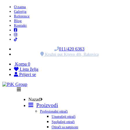
O nama
Galerija
Reference
Blog
Kontakt
011/420 6363
Kružni put Kijevo 40i, Rakovica
Korpa
0
Lista želja
Prijavi se
Nazad
Proizvodi
Profesionalni otirači
Unutrašnji otirači
Spoljašnji otirači
Otirači sa natpisom