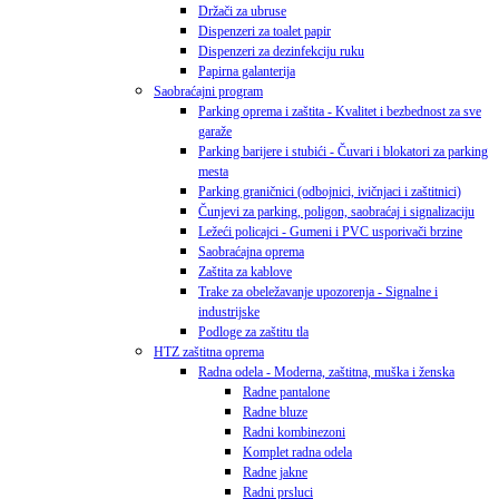
Držači za ubruse
Dispenzeri za toalet papir
Dispenzeri za dezinfekciju ruku
Papirna galanterija
Saobraćajni program
Parking oprema i zaštita - Kvalitet i bezbednost za sve
garaže
Parking barijere i stubići - Čuvari i blokatori za parking
mesta
Parking graničnici (odbojnici, ivičnjaci i zaštitnici)
Čunjevi za parking, poligon, saobraćaj i signalizaciju
Ležeći policajci - Gumeni i PVC usporivači brzine
Saobraćajna oprema
Zaštita za kablove
Trake za obeležavanje upozorenja - Signalne i
industrijske
Podloge za zaštitu tla
HTZ zaštitna oprema
Radna odela - Moderna, zaštitna, muška i ženska
Radne pantalone
Radne bluze
Radni kombinezoni
Komplet radna odela
Radne jakne
Radni prsluci