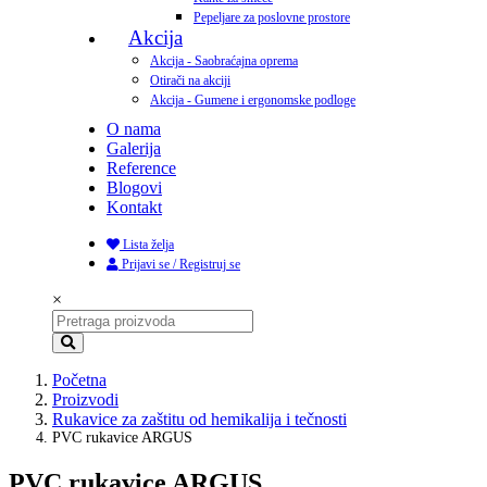
Pepeljare za poslovne prostore
Akcija
Akcija - Saobraćajna oprema
Otirači na akciji
Akcija - Gumene i ergonomske podloge
O nama
Galerija
Reference
Blogovi
Kontakt
Lista želja
Prijavi se / Registruj se
×
Početna
Proizvodi
Rukavice za zaštitu od hemikalija i tečnosti
PVC rukavice ARGUS
PVC rukavice ARGUS