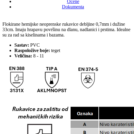
Ocene
Dokumenta
Flokirane hemijske neoprenske rukavice debljine 0,7mm i dužine
33cm. Imaju hrapavu površinu na dlanu, nadlanici i prstima. Idealne
su za rad sa kiselinama i bazama.
Sastav:
PVC
Raspoložive boje:
teget
Veličina:
8 - 11