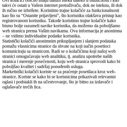
Ovi kolačići obično imaju datum isteka daleko u budućnosti i kao
takvi će ostati u Vašem internet pretraživaču, dok ne isteknu, ili dok
ih ručno ne izbrišete. Koristimo trajne kolačiće za funkcionalnosti
kao što su “Ostanite prijavljeni”, što korisniku olakšava pristup kao
registrovanom korisniku. Takođe koristimo trajne kolačiće kako
bismo bolje razumeli navike korisnika, da možemo da poboljšamo
web stranicu prema Vašim navikama. Ova informacija je anonimna
– ne vidimo individualne podatke korisnika.
Statistički kolačići anonimnim prikupljanjem i slanjem podataka
pomažu vlasnicima stranice da shvate na koji način posetioci
komuniciraju sa stranicom. Radi se o kolačićima koji našoj web
stranici omogućavaju web analitiku, tj. analizu upotrebe naših
stranica i merenje posećenosti, koju web stranica sprovodi kako bi
poboljšao kvalitet i sadržaj ponuđenih usluga.
Marketinški kolačići koriste se za praćenje posetilaca kroz web-
stranice. Koriste se kako bi se korisnicima prikazivali relevantni
oglasi i podstakli ih na učestvovanje, što je bitno za izdavače i
oglašavače trećih lica.