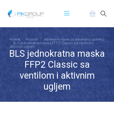
Početna
Proizvodi
Jednokratne maske (za jednokratnu upotrebu)
BLS jednokratna maska FFP2 Classic sa ventilom i
aktivnim ugljem
BLS jednokratna maska
FFP2 Classic sa
ventilom i aktivnim
ugljem