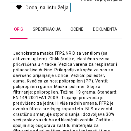
Dodaj na listu želja
OPIS
SPECIFIKACIJA
OCENE
DOKUMENTA
Jednokratna maska FFP2 NR D sa ventilom (sa
aktivnim ugljem). Oblik školjke, elastična vezica
pričvršćena u 4 tačke. Vezica varena za respirator i
prilagodljive dužine. Prilagodljiva kopča za nos za
savršeno prijanjanje uz lice. Vezica: poliester,
guma. Kvačica za nos: polipropilen (PP). Ventil:
polipropilen i guma. Maska: polimer. Sloj za
filtriranje: polipropilen. Težina: 19 grama. Standard:
EN 149:2001+A1:2009.. Trajanje proizvoda je
predviđeno za jednu ili više radnih smena. FFP2 je
oznaka filtera srednjeg kapaciteta. BLS-ov ventil -
drastično smanjuje otpor disanja i dozvoljava 30%
veći prolaz vazduha od klasičnih ventila. Zaštita -
spoljni sloj osigurava zaštitu materijala za