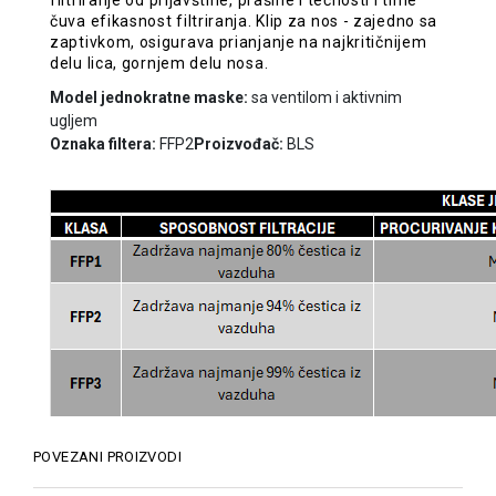
filtriranje od prljavštine, prašine i tečnosti i time
čuva efikasnost filtriranja. Klip za nos - zajedno sa
zaptivkom, osigurava prianjanje na najkritičnijem
delu lica, gornjem delu nosa.
Model jednokratne maske:
sa ventilom i aktivnim
ugljem
Oznaka filtera:
FFP2
Proizvođač:
BLS
POVEZANI PROIZVODI