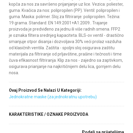
kopča za nos za savršeno prijanjanje uz lice. Vezica: poliester,
guma. Kvačica za nos: polipropilen (PP). Ventil: polipropilen i
guma. Maska: polimer. Sloj za filtriranje: polipropilen. Težina:
19 grama. Standard: EN 149:2001+A1:2009.. Trajanje
proizvoda je predviđeno za jednu ili više radnih smena. FFP2
je oznaka filtera srednjeg kapaciteta. BLS-ov ventil - drastično
smanjuje otpor disanja i dozvoljava 30% veći prolaz vazduha
od klasičnih ventila. Zaštita - spoljni sloj osigurava zaštitu
materijala za filtriranje od prljavštine, prašine i tečnosti i time
čuva efikasnost filtriranja. Klip za nos - zajedno sa zaptivkom,
osigurava prianjanje na najkritičnijem delu lica, gornjem delu
nosa.
Ovaj Proizvod Se Nalazi U Kategoriji:
Jednokratne maske (za jednokratnu upotrebu)
KARAKTERISTIKE / OZNAKE PROIZVODA
Podeli sa prijateljima