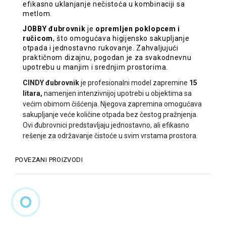
efikasno uklanjanje nečistoća u kombinaciji sa
metlom.
JOBBY đubrovnik
je
opremljen poklopcem i
ručicom
, što omogućava higijensko sakupljanje
otpada i jednostavno rukovanje. Zahvaljujući
praktičnom dizajnu, pogodan je za svakodnevnu
upotrebu u manjim i srednjim prostorima.
CINDY đubrovnik
je profesionalni model zapremine
15
litara,
namenjen intenzivnijoj upotrebi u objektima sa
većim obimom čišćenja. Njegova zapremina omogućava
sakupljanje veće količine otpada bez čestog pražnjenja.
Ovi đubrovnici predstavljaju jednostavno, ali efikasno
rešenje za održavanje čistoće u svim vrstama prostora.
POVEZANI PROIZVODI