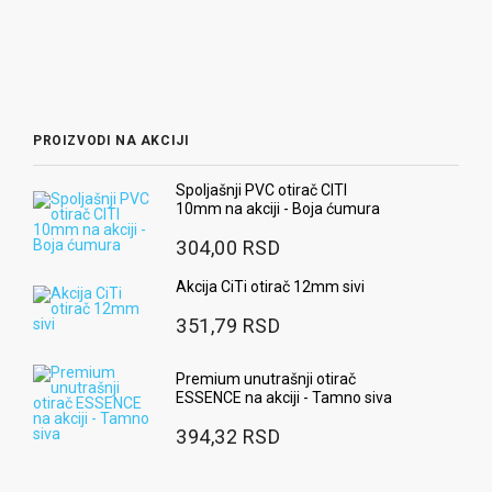
PROIZVODI NA AKCIJI
Spoljašnji PVC otirač CITI
10mm na akciji - Boja ćumura
304,00 RSD
Akcija CiTi otirač 12mm sivi
351,79 RSD
Premium unutrašnji otirač
ESSENCE na akciji - Tamno siva
394,32 RSD