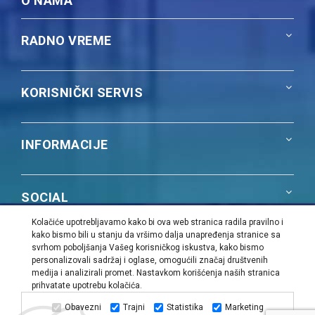
O NAMA
RADNO VREME
KORISNIČKI SERVIS
INFORMACIJE
SOCIAL
Kolačiće upotrebljavamo kako bi ova web stranica radila pravilno i
kako bismo bili u stanju da vršimo dalja unapređenja stranice sa
NAŠA PONUDA
svrhom poboljšanja Vašeg korisničkog iskustva, kako bismo
personalizovali sadržaj i oglase, omogućili značaj društvenih
medija i analizirali promet. Nastavkom korišćenja naših stranica
prihvatate upotrebu kolačića.
PiK Group | Sva prava zadržana |
Web dizajn i SEO:
Urban
Dizajn
Obavezni
Trajni
Statistika
Marketing