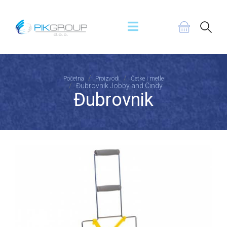
Početna
Proizvodi
Četke i metle
Đubrovnik Jobby and Cindy
Đubrovnik