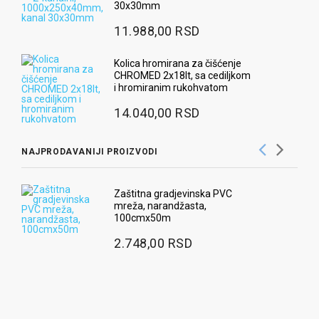
30x30mm
11.988,00 RSD
Kolica hromirana za čišćenje
CHROMED 2x18lt, sa cediljkom
i hromiranim rukohvatom
14.040,00 RSD
NAJPRODAVANIJI PROIZVODI
Zaštitna gradjevinska PVC
mreža, narandžasta,
100cmx50m
2.748,00 RSD