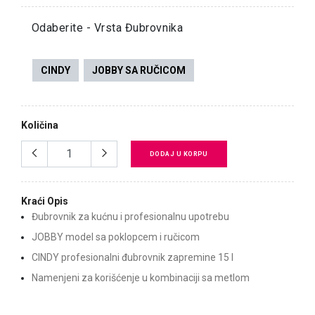
Odaberite - Vrsta Đubrovnika
CINDY
JOBBY SA RUČICOM
Količina
DODAJ U KORPU
Kraći Opis
Đubrovnik za kućnu i profesionalnu upotrebu
JOBBY model sa poklopcem i ručicom
CINDY profesionalni đubrovnik zapremine 15 l
Namenjeni za korišćenje u kombinaciji sa metlom