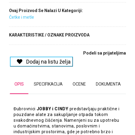
Ovaj Proizvod Se Nalazi U Kategoriji:
Četke i metle
KARAKTERISTIKE / OZNAKE PROIZVODA
Podeli sa prijateljima
Dodaj na listu želja
OPIS
SPECIFIKACIJA
OCENE
DOKUMENTA
Đubrovnici
JOBBY i CINDY
predstavljaju praktične i
pouzdane alate za sakupljanje otpada tokom
svakodnevnog čišćenja. Namenjeni su za upotrebu
u domaćinstvima, stanovima, poslovnim i
industrijskim prostorima, gde je potrebno brzo i