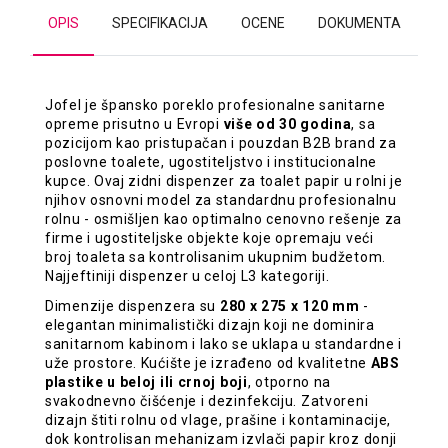
OPIS
SPECIFIKACIJA
OCENE
DOKUMENTA
Jofel je špansko poreklo profesionalne sanitarne
opreme prisutno u Evropi
više od 30 godina
, sa
pozicijom kao pristupačan i pouzdan B2B brand za
poslovne toalete, ugostiteljstvo i institucionalne
kupce. Ovaj zidni dispenzer za toalet papir u rolni je
njihov osnovni model za standardnu profesionalnu
rolnu - osmišljen kao optimalno cenovno rešenje za
firme i ugostiteljske objekte koje opremaju veći
broj toaleta sa kontrolisanim ukupnim budžetom.
Najjeftiniji dispenzer u celoj L3 kategoriji.
Dimenzije dispenzera su
280 x 275 x 120 mm
-
elegantan minimalistički dizajn koji ne dominira
sanitarnom kabinom i lako se uklapa u standardne i
uže prostore. Kućište je izrađeno od kvalitetne
ABS
plastike u beloj ili crnoj boji
, otporno na
svakodnevno čišćenje i dezinfekciju. Zatvoreni
dizajn štiti rolnu od vlage, prašine i kontaminacije,
dok kontrolisan mehanizam izvlači papir kroz donji