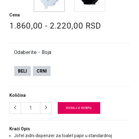
Cena
1.860,00 - 2.220,00 RSD
Odaberite - Boja
BELI
CRNI
Količina
DODAJ U KORPU
Kraći Opis
Jofel zidni dispenzer za toalet papir u standardnoj