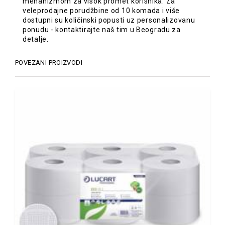
mehanizmom za visok promet korisnika. Za
veleprodajne porudžbine od 10 komada i više
dostupni su količinski popusti uz personalizovanu
ponudu - kontaktirajte naš tim u Beogradu za
detalje.
POVEZANI PROIZVODI