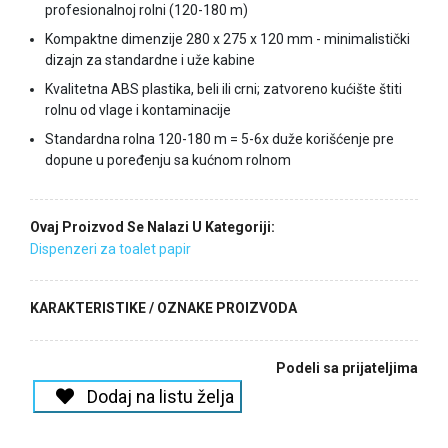
profesionalnoj rolni (120-180 m)
Kompaktne dimenzije 280 x 275 x 120 mm - minimalistički
dizajn za standardne i uže kabine
Kvalitetna ABS plastika, beli ili crni; zatvoreno kućište štiti
rolnu od vlage i kontaminacije
Standardna rolna 120-180 m = 5-6x duže korišćenje pre
dopune u poređenju sa kućnom rolnom
Ovaj Proizvod Se Nalazi U Kategoriji:
Dispenzeri za toalet papir
KARAKTERISTIKE / OZNAKE PROIZVODA
Podeli sa prijateljima
Dodaj na listu želja