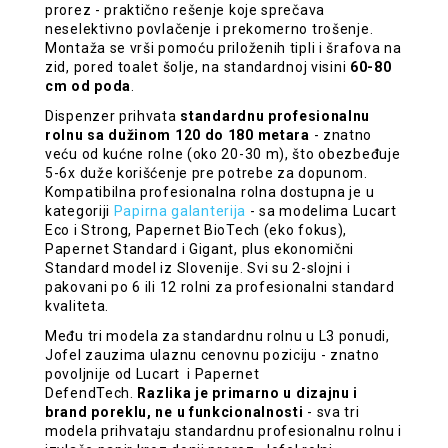
prorez - praktično rešenje koje sprečava
neselektivno povlačenje i prekomerno trošenje.
Montaža se vrši pomoću priloženih tipli i šrafova na
zid, pored toalet šolje, na standardnoj visini
60-80
cm od poda
.
Dispenzer prihvata
standardnu profesionalnu
rolnu sa dužinom 120 do 180 metar
a
- znatno
veću od kućne rolne (oko 20-30 m), što obezbeđuje
5-6x duže korišćenje pre potrebe za dopunom.
Kompatibilna profesionalna rolna dostupna je u
kategoriji
Papirna galanterija
- sa modelima Lucart
Eco i Strong, Papernet BioTech (eko fokus),
Papernet Standard i Gigant, plus ekonomični
Standard model iz Slovenije. Svi su 2-slojni i
pakovani po 6 ili 12 rolni za profesionalni standard
kvaliteta.
Među tri modela za standardnu rolnu u L3 ponudi,
Jofel zauzima ulaznu cenovnu poziciju - znatno
povoljnije od Lucart i Papernet
DefendTech.
Razlika je primarno u dizajnu i
brand poreklu, ne u funkcionalnosti
- sva tri
modela prihvataju standardnu profesionalnu rolnu i