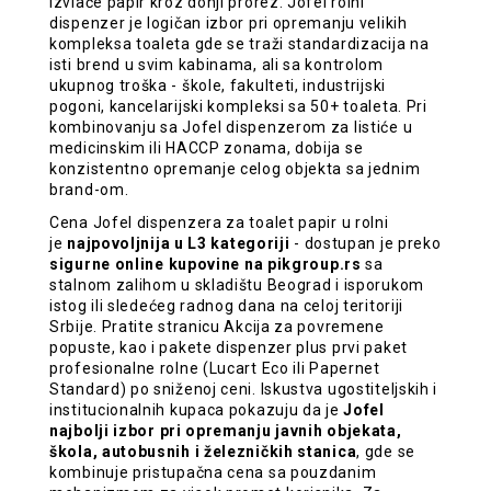
izvlače papir kroz donji prorez. Jofel rolni
dispenzer je logičan izbor pri opremanju velikih
kompleksa toaleta gde se traži standardizacija na
isti brend u svim kabinama, ali sa kontrolom
ukupnog troška - škole, fakulteti, industrijski
pogoni, kancelarijski kompleksi sa 50+ toaleta. Pri
kombinovanju sa Jofel dispenzerom za listiće u
medicinskim ili HACCP zonama, dobija se
konzistentno opremanje celog objekta sa jednim
brand-om.
Cena Jofel dispenzera za toalet papir u rolni
je
najpovoljnija u L3 kategoriji
- dostupan je preko
sigurne online
kupovine na pikgroup.rs
sa
stalnom zalihom u skladištu Beograd i isporukom
istog ili sledećeg radnog dana na celoj teritoriji
Srbije. Pratite stranicu Akcija za povremene
popuste, kao i pakete dispenzer plus prvi paket
profesionalne rolne (Lucart Eco ili Papernet
Standard) po sniženoj ceni. Iskustva ugostiteljskih i
institucionalnih kupaca pokazuju da je
Jofel
najbolji izbor pri opremanju javnih objekata,
škola, autobusnih i železničkih stanica
, gde se
kombinuje pristupačna cena sa pouzdanim