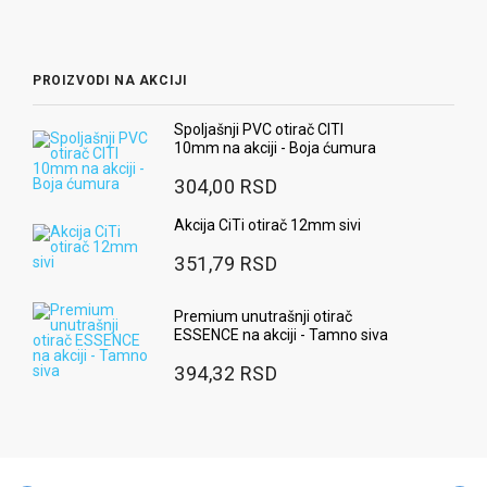
PROIZVODI NA AKCIJI
Spoljašnji PVC otirač CITI
10mm na akciji - Boja ćumura
304,00 RSD
Akcija CiTi otirač 12mm sivi
351,79 RSD
Premium unutrašnji otirač
ESSENCE na akciji - Tamno siva
394,32 RSD