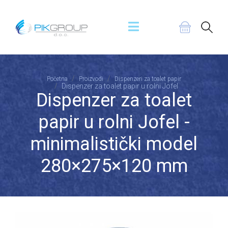
Početna
Proizvodi
Dispenzeri za toalet papir
Dispenzer za toalet papir u rolni Jofel
Dispenzer za toalet
papir u rolni Jofel -
minimalistički model
280×275×120 mm