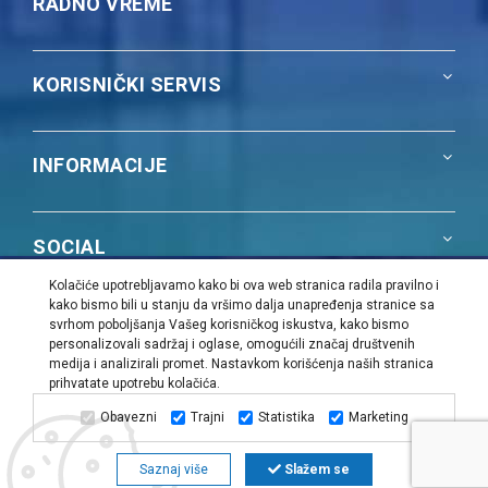
RADNO VREME
KORISNIČKI SERVIS
INFORMACIJE
SOCIAL
Kolačiće upotrebljavamo kako bi ova web stranica radila pravilno i
kako bismo bili u stanju da vršimo dalja unapređenja stranice sa
NAŠA PONUDA
svrhom poboljšanja Vašeg korisničkog iskustva, kako bismo
personalizovali sadržaj i oglase, omogućili značaj društvenih
medija i analizirali promet. Nastavkom korišćenja naših stranica
prihvatate upotrebu kolačića.
PiK Group | Sva prava zadržana |
Web dizajn i SEO:
Urban
Dizajn
Obavezni
Trajni
Statistika
Marketing
Saznaj više
Slažem se