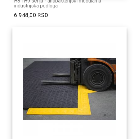
H8 i H9 serija - antibakterijski modularna
industrijska podloga
6.948,00 RSD