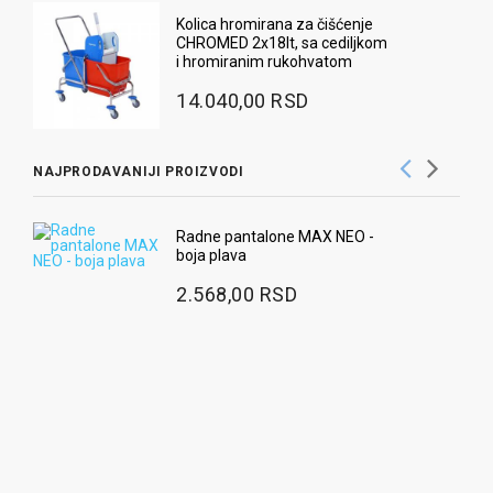
Kolica hromirana za čišćenje
CHROMED 2x18lt, sa cediljkom
i hromiranim rukohvatom
14.040,00 RSD
NAJPRODAVANIJI PROIZVODI
Ra
Radne pantalone MAX NEO -
boja plava
3
2.568,00 RSD
Za
1
2
Ug
pr
9