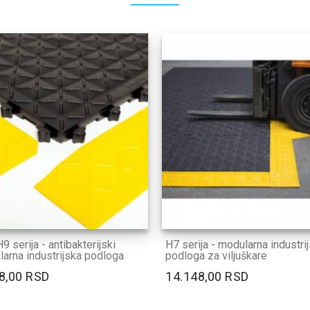
9 serija - antibakterijski
H7 serija - modularna industri
arna industrijska podloga
podloga za viljuškare
8,00 RSD
14.148,00 RSD