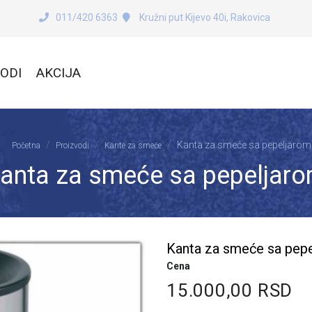
011/420 6363
Kružni put Kijevo 40i, Rakovica
ODI
AKCIJA
Kanta za smeće sa pepeljarom
Početna
Proizvodi
Kante za smeće
anta za smeće sa pepeljar
Kanta za smeće sa pepe
Cena
15.000,00 RSD