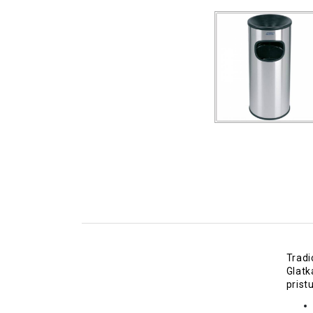
Tradi
Glatk
prist