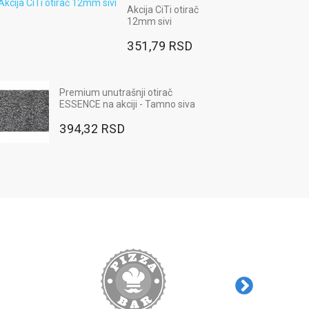
Ugaoni odbojnik od gume,
Akcija CiTi otirač
800x100x10mm, pravougaoni,
12mm sivi
crno-žuti
351,79 RSD
948,00 RSD
Radne pantalone MAX NEO - boja
Premium unutrašnji otirač
plava
ESSENCE na akciji - Tamno siva
2.568,00 RSD
394,32 RSD