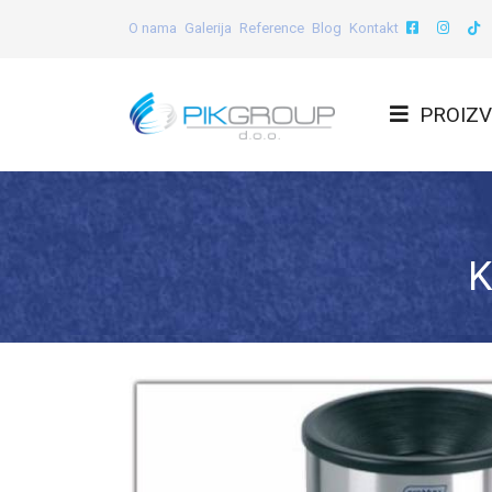
O nama
Galerija
Reference
Blog
Kontakt
PROIZV
K