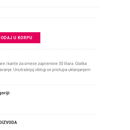
DODAJ U KORPU
are i kante za smeće zapremine 30 litara. Glatka
žavanje. Unutrašnjoj oblogi se pristupa uklanjanjem
oriji:
ROIZVODA