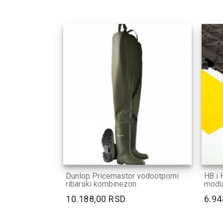
Dunlop Pricemastor vodootporni
H8 i H
ribarski kombinezon
modul
10.188,00 RSD
6.94