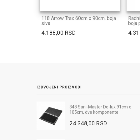
118 Arrow Trax 60cm x 90cm, boja
Radn
siva
boja 
4.188,00 RSD
4.31
IZDVOJENI PROIZVODI
e FRIDRICH CARL -
348 Sani-Master De-lux 91cm x
Radna bluza MAX NEO - boja p
105cm, dve komponente
3.060,00 RSD
SD
24.348,00 RSD