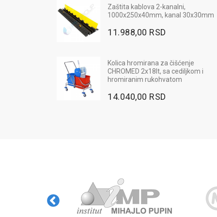
Ugaoni odbojnik od gume,
Zaštita kablova 2-kanalni,
800x100x10mm, pravougaoni,
1000x250x40mm, kanal 30x30mm
crno-žuti
11.988,00 RSD
948,00 RSD
Kolica hromirana za čišćenje
Radne pantalone MAX NEO - bo
CHROMED 2x18lt, sa cediljkom i
plava
hromiranim rukohvatom
2.568,00 RSD
14.040,00 RSD