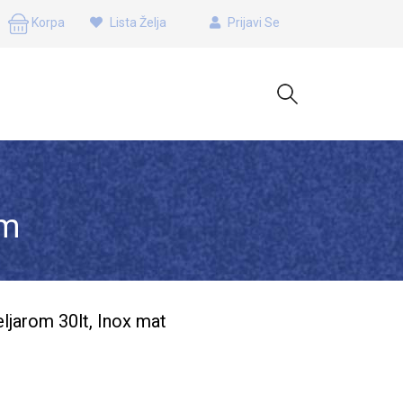
Korpa
Lista Želja
Prijavi Se
om
ljarom 30lt, Inox mat