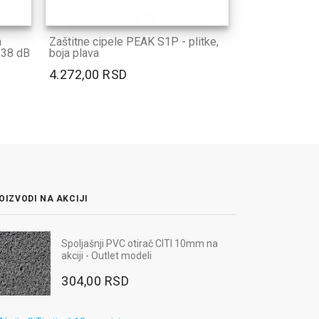
m
Zaštitne cipele PEAK S1P - plitke,
38 dB
boja plava
4.272,00 RSD
OIZVODI NA AKCIJI
Spoljašnji PVC otirač CITI 10mm na
Radne 
Radna bluza MAX NEO - boja plava
akciji - Outlet modeli
boja p
3.060,00 RSD
304,00 RSD
3.09