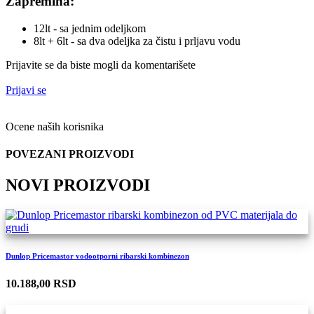
Zapremina:
12lt - sa jednim odeljkom
8lt + 6lt - sa dva odeljka za čistu i prljavu vodu
Prijavite se da biste mogli da komentarišete
Prijavi se
Ocene naših korisnika
POVEZANI PROIZVODI
NOVI PROIZVODI
Dunlop Pricemastor vodootporni ribarski kombinezon
10.188,00 RSD