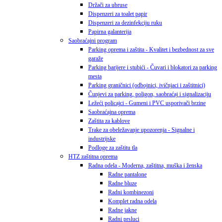
Držači za ubruse
Dispenzeri za toalet papir
Dispenzeri za dezinfekciju ruku
Papirna galanterija
Saobraćajni program
Parking oprema i zaštita - Kvalitet i bezbednost za sve
garaže
Parking barijere i stubići - Čuvari i blokatori za parking
mesta
Parking graničnici (odbojnici, ivičnjaci i zaštitnici)
Čunjevi za parking, poligon, saobraćaj i signalizaciju
Ležeći policajci - Gumeni i PVC usporivači brzine
Saobraćajna oprema
Zaštita za kablove
Trake za obeležavanje upozorenja - Signalne i
industrijske
Podloge za zaštitu tla
HTZ zaštitna oprema
Radna odela - Moderna, zaštitna, muška i ženska
Radne pantalone
Radne bluze
Radni kombinezoni
Komplet radna odela
Radne jakne
Radni prsluci