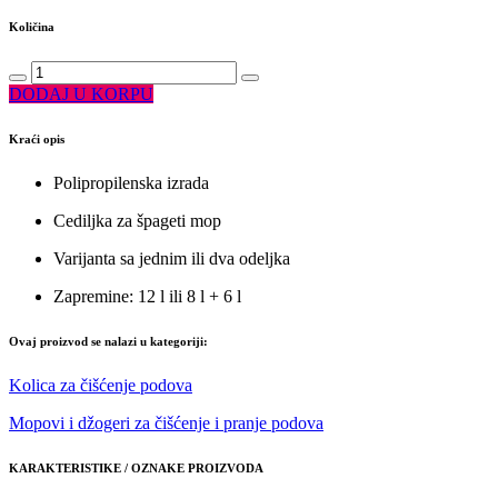
Količina
DODAJ U KORPU
Kraći opis
Polipropilenska izrada
Cediljka za špageti mop
Varijanta sa jednim ili dva odeljka
Zapremine: 12 l ili 8 l + 6 l
Ovaj proizvod se nalazi u kategoriji:
Kolica za čišćenje podova
Mopovi i džogeri za čišćenje i pranje podova
KARAKTERISTIKE / OZNAKE PROIZVODA