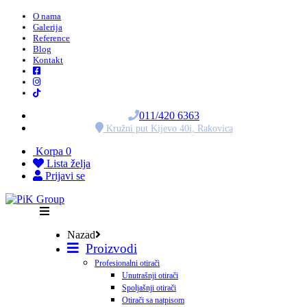
O nama
Galerija
Reference
Blog
Kontakt
011/420 6363
Kružni put Kijevo 40i, Rakovica
Korpa
0
Lista želja
Prijavi se
Nazad
Proizvodi
Profesionalni otirači
Unutrašnji otirači
Spoljašnji otirači
Otirači sa natpisom