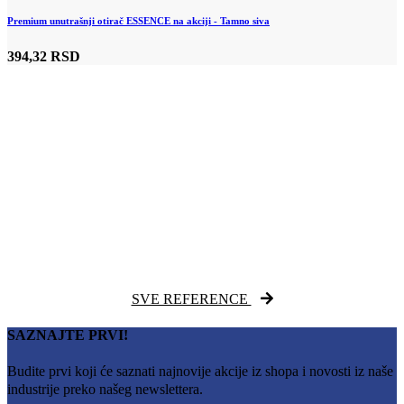
Premium unutrašnji otirač ESSENCE na akciji - Tamno siva
394,32 RSD
SVE REFERENCE
SAZNAJTE PRVI!
Budite prvi koji će saznati najnovije akcije iz shopa i novosti iz naše
industrije preko našeg newslettera.