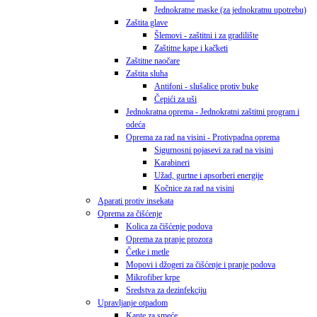
Jednokratne maske (za jednokratnu upotrebu)
Zaštita glave
Šlemovi - zaštitni i za gradilište
Zaštitne kape i kačketi
Zaštitne naočare
Zaštita sluha
Antifoni - slušalice protiv buke
Čepići za uši
Jednokratna oprema - Jednokratni zaštitni program i
odeća
Oprema za rad na visini - Protivpadna oprema
Sigurnosni pojasevi za rad na visini
Karabineri
Užad, gurtne i apsorberi energije
Kočnice za rad na visini
Aparati protiv insekata
Oprema za čišćenje
Kolica za čišćenje podova
Oprema za pranje prozora
Četke i metle
Mopovi i džogeri za čišćenje i pranje podova
Mikrofiber krpe
Sredstva za dezinfekciju
Upravljanje otpadom
Kante za smeće