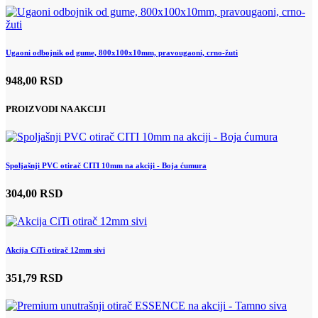
Ugaoni odbojnik od gume, 800x100x10mm, pravougaoni, crno-žuti
948,00 RSD
PROIZVODI NA AKCIJI
Spoljašnji PVC otirač CITI 10mm na akciji - Boja ćumura
304,00 RSD
Akcija CiTi otirač 12mm sivi
351,79 RSD