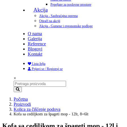
Pepeljare za poslovne prostore
Akcija
Akcija - Saobraćajna oprema
Otirači na akciji
Akcija - Gumene i ergonomske podloge
O nama
Galerija
Reference
Blogovi
Kontakt
Lista želja
Prijavi se / Registruj se
×
Početna
Proizvodi
Kolica za čišćenje podova
Kofa sa cediljkom za špageti mop - 12lt, 8+6lt
Kofa sa cediljkom za špageti mop - 12l i