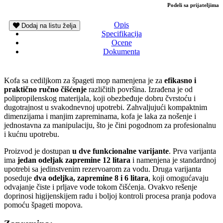
Podeli sa prijateljima
Opis
Dodaj na listu želja
Specifikacija
Ocene
Dokumenta
Kofa sa cediljkom za špageti mop namenjena je za
efikasno i
praktično ručno čišćenje
različitih površina. Izrađena je od
polipropilenskog materijala, koji obezbeđuje dobru čvrstoću i
dugotrajnost u svakodnevnoj upotrebi. Zahvaljujući kompaktnim
dimenzijama i manjim zapreminama, kofa je laka za nošenje i
jednostavna za manipulaciju, što je čini pogodnom za profesionalnu
i kućnu upotrebu.
Proizvod je dostupan
u dve funkcionalne varijante
. Prva varijanta
ima
jedan odeljak zapremine 12 litara
i namenjena je standardnoj
upotrebi sa jedinstvenim rezervoarom za vodu. Druga varijanta
poseduje
dva odeljka, zapremine 8 i 6 litara
, koji omogućavaju
odvajanje čiste i prljave vode tokom čišćenja. Ovakvo rešenje
doprinosi higijenskijem radu i boljoj kontroli procesa pranja podova
pomoću špageti mopova.