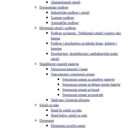
Aluminijumski otirači
Ergonomske podloge
Industrijske podloge i otirači
Gumene podloge
Antistatičke podloge
Higijenski otirači i podloge
Podloge za bazene - Neklizajući otirači i podovi oko
bazena
Podloge i dezobarijere za fabrike hrane, kuhinje i
ketering
Dezobarijere, dezinfekcioni i antibakterijski podni
otirači
Skladištenje opasnih materija
Sigurnosni kanisteri i kante
Vatrootporni i sigurnosni ormari
Sigurnosni ormari za zapaljive materije
Sigurnosni ormari za litijum jonske baterije
Sigurnosni ormari za burad
Sigurnosni ormari za pesticide
Tankvane i kontrola izlivanja
Sušači za ruke
Hand In sušači za ruke
Hand below sušači za ruke
Dispenzeri
Dispenzeri za tečni sapun