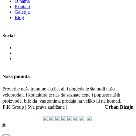
O nama
Kontakt
Galerija
Blog
Social
Naša ponuda
Proverite naše trenutne akcije, ali i pogledajte šta nudi naša
veleprodaja i kontaktirajte nas da saznate cene i popuste naših
proizvoda, bilo da vas zanima prodaja na veliko ili na komad.
PiK Group | Sva prava zadržana |
Web dizajn i SEO:
Urban Dizajn