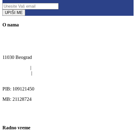
UPIŠI ME
O nama
Kružni put Kijevo 40i, Rakovica, Beograd
11030 Beograd
011/420-6363
|
011/402-4112
011/402-4113
|
063/313-567
office@pikgroup.rs
PIB: 109121450
MB: 21128724
Radno vreme