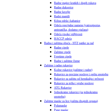
Radne majice kratkih i dugih rukava
Radne dukserice
Radne kecelje
Radni mantili
Kišna odela i kabanice
Odeća specijalne namene (vatrootporna,
antistatička, dodatno ojačana)
Odeća visoke vidljivosti
HACCP odeća
Radna i zaštitna obuća - HTZ patike za rad
Radne cipele
Zaštitne cipele
Freetime cipele
Radne i zaštitne čizme
Zaštitne i radne rukavice
Kožne rukavice (zaštitne i radne)
Rukavice za precizne poslove i opštu upotrebu
Rukavice za zaštitu od hemikalija i tečnosti
Rukavice za teške i grube poslove
ATG Rukavice
Jednokratne rukavice (za jednokratnu
upotrebu)
Zaštitne maske za lice (zaštita disajnih organa)
Polumaske
Pune maske