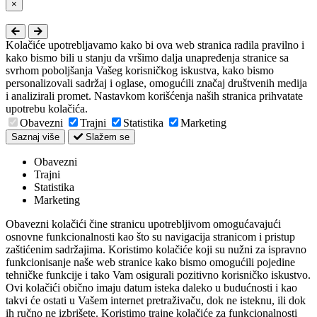
Close
×
Kolačiće upotrebljavamo kako bi ova web stranica radila pravilno i
kako bismo bili u stanju da vršimo dalja unapređenja stranice sa
svrhom poboljšanja Vašeg korisničkog iskustva, kako bismo
personalizovali sadržaj i oglase, omogućili značaj društvenih medija
i analizirali promet. Nastavkom korišćenja naših stranica prihvatate
upotrebu kolačića.
Obavezni
Trajni
Statistika
Marketing
Saznaj više
Slažem se
Obavezni
Trajni
Statistika
Marketing
Obavezni kolačići čine stranicu upotrebljivom omogućavajući
osnovne funkcionalnosti kao što su navigacija stranicom i pristup
zaštićenim sadržajima. Koristimo kolačiće koji su nužni za ispravno
funkcionisanje naše web stranice kako bismo omogućili pojedine
tehničke funkcije i tako Vam osigurali pozitivno korisničko iskustvo.
Ovi kolačići obično imaju datum isteka daleko u budućnosti i kao
takvi će ostati u Vašem internet pretraživaču, dok ne isteknu, ili dok
ih ručno ne izbrišete. Koristimo trajne kolačiće za funkcionalnosti