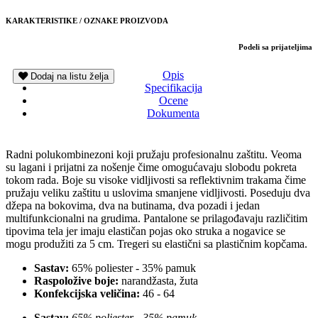
KARAKTERISTIKE / OZNAKE PROIZVODA
Podeli sa prijateljima
Opis
Dodaj na listu želja
Specifikacija
Ocene
Dokumenta
Radni polukombinezoni koji pružaju profesionalnu zaštitu. Veoma
su lagani i prijatni za nošenje čime omogućavaju slobodu pokreta
tokom rada. Boje su visoke vidljivosti sa reflektivnim trakama čime
pružaju veliku zaštitu u uslovima smanjene vidljivosti. Poseduju dva
džepa na bokovima, dva na butinama, dva pozadi i jedan
multifunkcionalni na grudima. Pantalone se prilagođavaju različitim
tipovima tela jer imaju elastičan pojas oko struka a nogavice se
mogu produžiti za 5 cm. Tregeri su elastični sa plastičnim kopčama.
Sastav:
65% poliester - 35% pamuk
Raspoložive boje:
narandžasta, žuta
Konfekcijska veličina:
46 - 64
Sastav:
65% poliester - 35% pamuk