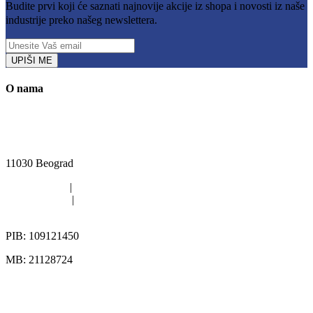
Budite prvi koji će saznati najnovije akcije iz shopa i novosti iz naše
industrije preko našeg newslettera.
UPIŠI ME
O nama
Kružni put Kijevo 40i, Rakovica, Beograd
11030 Beograd
011/420-6363
|
011/402-4112
011/402-4113
|
063/313-567
office@pikgroup.rs
PIB: 109121450
MB: 21128724