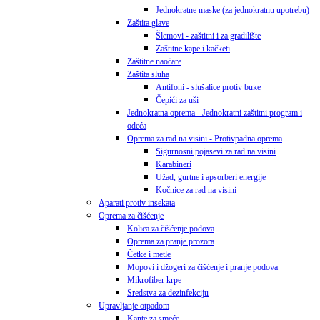
Jednokratne maske (za jednokratnu upotrebu)
Zaštita glave
Šlemovi - zaštitni i za gradilište
Zaštitne kape i kačketi
Zaštitne naočare
Zaštita sluha
Antifoni - slušalice protiv buke
Čepići za uši
Jednokratna oprema - Jednokratni zaštitni program i
odeća
Oprema za rad na visini - Protivpadna oprema
Sigurnosni pojasevi za rad na visini
Karabineri
Užad, gurtne i apsorberi energije
Kočnice za rad na visini
Aparati protiv insekata
Oprema za čišćenje
Kolica za čišćenje podova
Oprema za pranje prozora
Četke i metle
Mopovi i džogeri za čišćenje i pranje podova
Mikrofiber krpe
Sredstva za dezinfekciju
Upravljanje otpadom
Kante za smeće