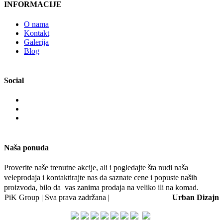
INFORMACIJE
O nama
Kontakt
Galerija
Blog
Social
Naša ponuda
Proverite naše trenutne akcije, ali i pogledajte šta nudi naša
veleprodaja i kontaktirajte nas da saznate cene i popuste naših
proizvoda, bilo da vas zanima prodaja na veliko ili na komad.
PiK Group | Sva prava zadržana |
Web dizajn i SEO:
Urban Dizajn