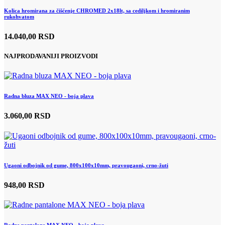
Kolica hromirana za čišćenje CHROMED 2x18lt, sa cediljkom i hromiranim
rukohvatom
14.040,00 RSD
NAJPRODAVANIJI PROIZVODI
Radna bluza MAX NEO - boja plava
3.060,00 RSD
Ugaoni odbojnik od gume, 800x100x10mm, pravougaoni, crno-žuti
948,00 RSD
Radne pantalone MAX NEO - boja plava