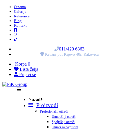
O nama
Galerija
Reference
Blog
Kontakt
011/420 6363
Kružni put Kijevo 40i, Rakovica
Korpa
0
Lista želja
Prijavi se
Nazad
Proizvodi
Profesionalni otirači
Unutrašnji otirači
Spoljašnji otirači
Otirači sa natpisom