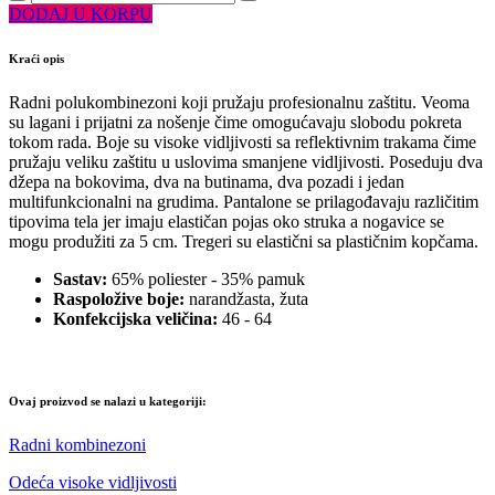
DODAJ U KORPU
Kraći opis
Radni polukombinezoni koji pružaju profesionalnu zaštitu. Veoma
su lagani i prijatni za nošenje čime omogućavaju slobodu pokreta
tokom rada. Boje su visoke vidljivosti sa reflektivnim trakama čime
pružaju veliku zaštitu u uslovima smanjene vidljivosti. Poseduju dva
džepa na bokovima, dva na butinama, dva pozadi i jedan
multifunkcionalni na grudima. Pantalone se prilagođavaju različitim
tipovima tela jer imaju elastičan pojas oko struka a nogavice se
mogu produžiti za 5 cm. Tregeri su elastični sa plastičnim kopčama.
Sastav:
65% poliester - 35% pamuk
Raspoložive boje:
narandžasta, žuta
Konfekcijska veličina:
46 - 64
Ovaj proizvod se nalazi u kategoriji:
Radni kombinezoni
Odeća visoke vidljivosti