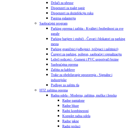
Držači za ubruse
Dispenzeri za toalet papir
Dispenzeri za dezinfekciju ruku
Papirna galanterija
Saobraćajni program
Parking oprema i zaštita - Kvalitet i bezbednost za sve
garaže
Parking barijere i stubići - Čuvari i blokatori za parking
mesta
Parking graničnici (odbojnici, ivičnjaci i zaštitnici)
Čunjevi za parking, poligon, saobraćaj i signalizaciju
Ležeći policajci - Gumeni i PVC usporivači brzine
Saobraćajna oprema
Zaštita za kablove
Trake za obeležavanje upozorenja - Signalne i
industrijske
Podloge za zaštitu tla
HTZ zaštitna oprema
Radna odela - Moderna, zaštitna, muška i ženska
Radne pantalone
Radne bluze
Radni kombinezoni
Komplet radna odela
Radne jakne
Radni prsluci