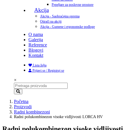
Pepeljare za poslovne prostore
Akcija
Akcija - Saobraćajna oprema
Otirači na akciji
Akcija - Gumene i ergonomske podloge
O nama
Galerija
Reference
Blogovi
Kontakt
Lista želja
Prijavi se / Registruj se
×
Početna
Proizvodi
Radni kombinezoni
Radni polukombinezon visoke vidljivosti LORCA HV
Radni polukombinezon visoke vidljivosti