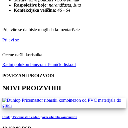
Raspoložive boje:
narandžasta, žuta
Konfekcijska veličina:
46 - 64
Prijavite se da biste mogli da komentarišete
Prijavi se
Ocene naših korisnika
Radni polukombinezoni Tehnički list.pdf
POVEZANI PROIZVODI
NOVI PROIZVODI
Dunlop Pricemastor vodootporni ribarski kombinezon