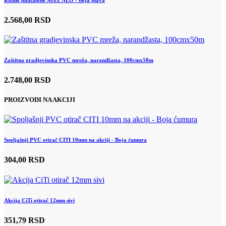
2.568,00 RSD
Zaštitna gradjevinska PVC mreža, narandžasta, 100cmx50m
2.748,00 RSD
PROIZVODI NA AKCIJI
Spoljašnji PVC otirač CITI 10mm na akciji - Boja ćumura
304,00 RSD
Akcija CiTi otirač 12mm sivi
351,79 RSD