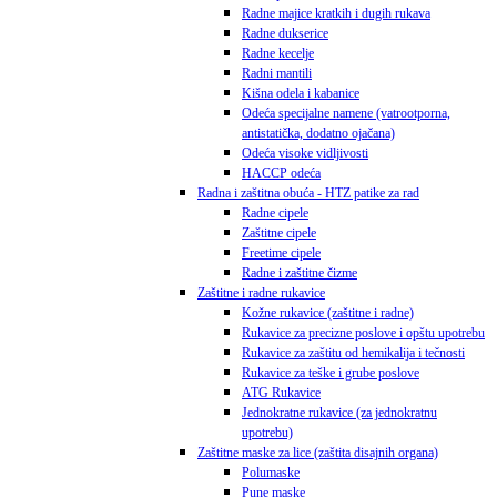
Radne majice kratkih i dugih rukava
Radne dukserice
Radne kecelje
Radni mantili
Kišna odela i kabanice
Odeća specijalne namene (vatrootporna,
antistatička, dodatno ojačana)
Odeća visoke vidljivosti
HACCP odeća
Radna i zaštitna obuća - HTZ patike za rad
Radne cipele
Zaštitne cipele
Freetime cipele
Radne i zaštitne čizme
Zaštitne i radne rukavice
Kožne rukavice (zaštitne i radne)
Rukavice za precizne poslove i opštu upotrebu
Rukavice za zaštitu od hemikalija i tečnosti
Rukavice za teške i grube poslove
ATG Rukavice
Jednokratne rukavice (za jednokratnu
upotrebu)
Zaštitne maske za lice (zaštita disajnih organa)
Polumaske
Pune maske