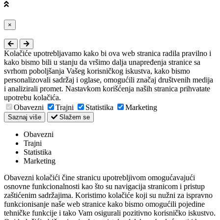
Close
×
Kolačiće upotrebljavamo kako bi ova web stranica radila pravilno i
kako bismo bili u stanju da vršimo dalja unapređenja stranice sa
svrhom poboljšanja Vašeg korisničkog iskustva, kako bismo
personalizovali sadržaj i oglase, omogućili značaj društvenih medija
i analizirali promet. Nastavkom korišćenja naših stranica prihvatate
upotrebu kolačića.
Obavezni
Trajni
Statistika
Marketing
Saznaj više
Slažem se
Obavezni
Trajni
Statistika
Marketing
Obavezni kolačići čine stranicu upotrebljivom omogućavajući
osnovne funkcionalnosti kao što su navigacija stranicom i pristup
zaštićenim sadržajima. Koristimo kolačiće koji su nužni za ispravno
funkcionisanje naše web stranice kako bismo omogućili pojedine
tehničke funkcije i tako Vam osigurali pozitivno korisničko iskustvo.