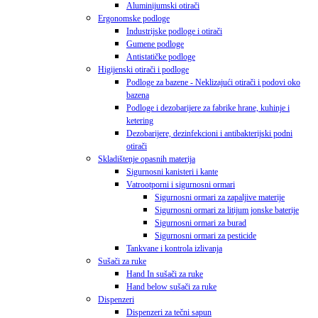
Aluminijumski otirači
Ergonomske podloge
Industrijske podloge i otirači
Gumene podloge
Antistatičke podloge
Higijenski otirači i podloge
Podloge za bazene - Neklizajući otirači i podovi oko
bazena
Podloge i dezobarijere za fabrike hrane, kuhinje i
ketering
Dezobarijere, dezinfekcioni i antibakterijski podni
otirači
Skladištenje opasnih materija
Sigurnosni kanisteri i kante
Vatrootporni i sigurnosni ormari
Sigurnosni ormari za zapaljive materije
Sigurnosni ormari za litijum jonske baterije
Sigurnosni ormari za burad
Sigurnosni ormari za pesticide
Tankvane i kontrola izlivanja
Sušači za ruke
Hand In sušači za ruke
Hand below sušači za ruke
Dispenzeri
Dispenzeri za tečni sapun