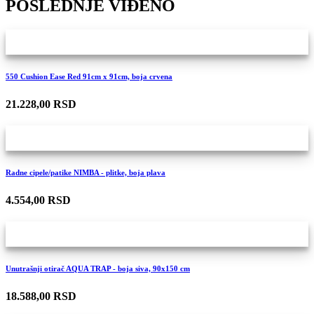
POSLEDNJE VIĐENO
550 Cushion Ease Red 91cm x 91cm, boja crvena
21.228,00 RSD
Radne cipele/patike NIMBA - plitke, boja plava
4.554,00 RSD
Unutrašnji otirač AQUA TRAP - boja siva, 90x150 cm
18.588,00 RSD