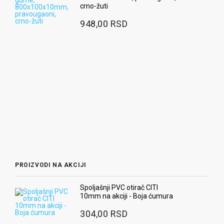
crno-žuti
948,00 RSD
Ra
2
Za
1
2
PROIZVODI NA AKCIJI
Spoljašnji PVC otirač CITI
10mm na akciji - Boja ćumura
304,00 RSD