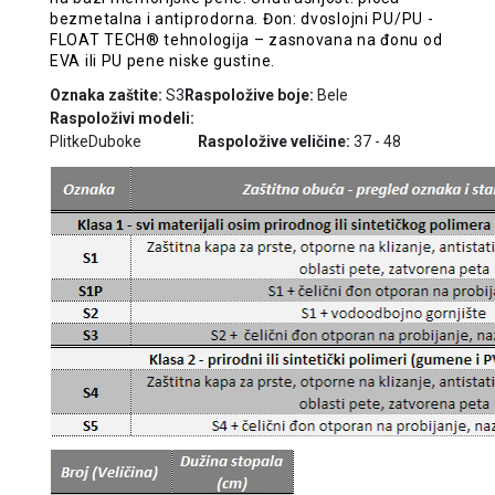
bezmetalna i antiprodorna. Đon: dvoslojni PU/PU -
FLOAT TECH® tehnologija – zasnovana na đonu od
EVA ili PU pene niske gustine.
Oznaka zaštite:
S3
Raspoložive boje:
Bele
Raspoloživi modeli:
Plitke
Duboke
Raspoložive veličine:
37 - 48