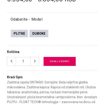
Odaberite - Model
PLITKE
DUBOKE
Količina
DODAJ U KORPU
Kraći Opis
Zaštitna cipela ONTARIO. Gornjište: Bela reljefna glatka
mikrovlakna. Zaštitna kapica: Kapica od staklenih niti. Uložna
tabanica: anatomska, periva, na bazi memorijske pene.
Unutrašnjost: ploča bezmetalna i antiprodorna. Đon: dvoslojni
PU/PU - FLOAT TECH® tehnologija – zasnovana na đonu od