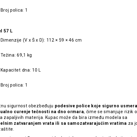
Broj polica: 1
l 57 L
Dimenzije (V x Š x D): 112 × 59 × 46 cm
Težina: 69,1 kg
Kapacitet dna: 10 L
Broj polica: 1
nu sigurnost obezbeđuju
podesive police koje sigurno usmera
ualno curenje tečnosti na dno ormara
, čime se smanjuje rizik 
ja zapaljivih materija. Kupac može da bira između modela sa
lnim zatvaranjem vrata ili sa samozatvarajućim vratima
za jo
zaštite.