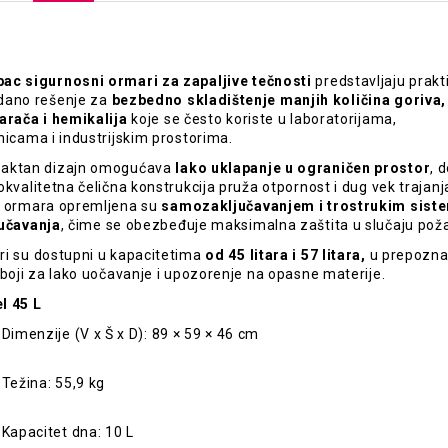
c sigurnosni ormari za zapaljive tečnosti
predstavljaju prakti
dano rešenje za
bezbedno skladištenje manjih količina goriva,
arača i hemikalija
koje se često koriste u laboratorijama,
nicama i industrijskim prostorima.
aktan dizajn omogućava
lako uklapanje u ograničen prostor
, 
okvalitetna čelična konstrukcija pruža otpornost i dug vek trajanj
 ormara opremljena su
samozaključavanjem i trostrukim sis
učavanja
, čime se obezbeđuje maksimalna zaštita u slučaju poža
i su dostupni u kapacitetima
od 45 litara i 57 litara,
u prepoznat
 boji za lako uočavanje i upozorenje na opasne materije.
l 45 L
Dimenzije (V x Š x D): 89 × 59 × 46 cm
Težina: 55,9 kg
Kapacitet dna: 10 L