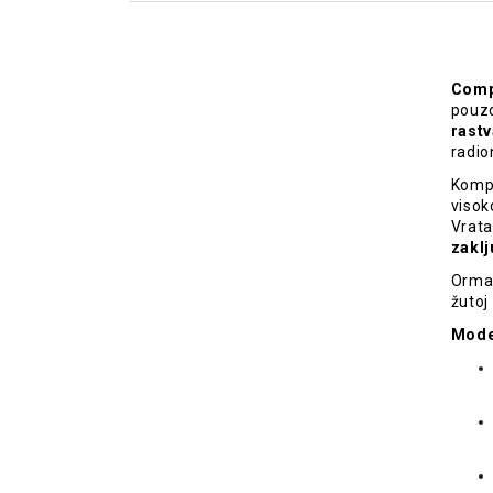
Compa
pouz
rastv
radio
Komp
visok
Vrata
zaklj
Ormar
žutoj
Mode