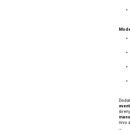
Mode
Dodat
event
širen
manue
nivo 