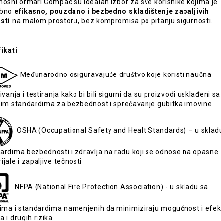
nosni ormari Compac su idealan izbor za sve korisnike kojima je
ebno
efikasno, pouzdano i bezbedno skladištenje zapaljivih
osti
na malom prostoru, bez kompromisa po pitanju sigurnosti.
fikati
Međunarodno osiguravajuće društvo koje koristi naučna
živanja i testiranja kako bi bili sigurni da su proizvodi usklađeni sa
šim standardima za bezbednost i sprečavanje gubitka imovine
OSHA (Occupational Safety and Healt Standards) – u sklad
ardima bezbednosti i zdravlja na radu koji se odnose na opasne
ijale i zapaljive tečnosti
NFPA (National Fire Protection Association) - u skladu sa
lima i standardima namenjenih da minimiziraju mogućnost i efek
a i drugih rizika