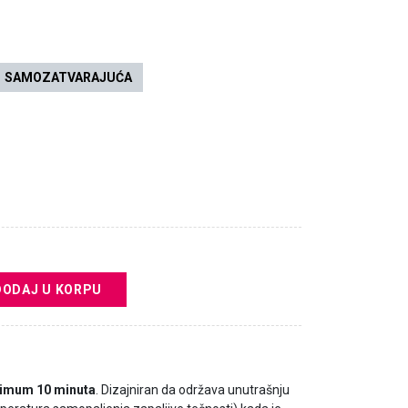
SAMOZATVARAJUĆA
DODAJ U KORPU
imum 10 minuta
. Dizajniran da održava unutrašnju