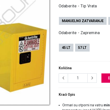
Odaberite - Tip Vrata
MANUELNO ZATVARANJE
Odaberite - Zapremina
45 LT
57 LT
Količina
Kraći Opis
Ormari su otporni na vatru
min
0