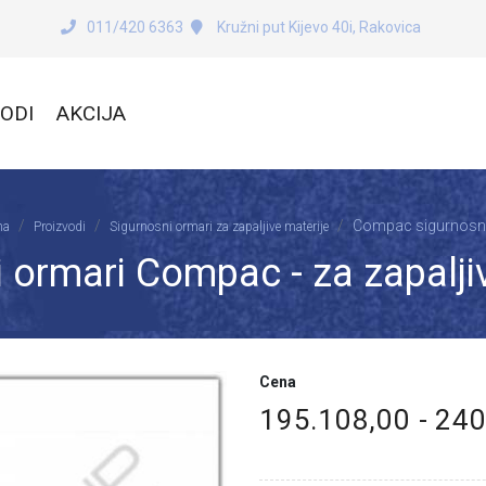
011/420 6363
Kružni put Kijevo 40i, Rakovica
ODI
AKCIJA
Compac sigurnosni
na
Proizvodi
Sigurnosni ormari za zapaljive materije
 ormari Compac - za zapalji
Cena
195.108,00 - 24