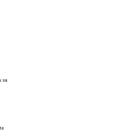
u sa
te