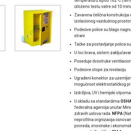
temperaturu ispod 162
C (tem
izloženo testu vatre od 10 min
Zavarena čelična konstrukcij
izolacionog vazdušnog prostora
Podesive police su blago nagnut
strani
Tačke za postavljanje polica su
U-loc brava, sistem zaključavan
Poseduje dvostruke ventilaci
Podesive stope za nivelaciju
Ugrađeni konektor za uzemljenj
mogućnost elektrostatičkog pr
Izdržljiva, UV i hemijski otporna
U skladu sa standardima
OSH
federalna agencija unutar Mini
zdravih uslova rada.
NFPA
(Nat
neprofitna orgnizacija osnova
povreda, imovinske i ekonomske