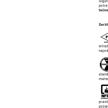
Sigur
potr
tečn
Serti
istra
najvi
stand
mater
pravi
požar