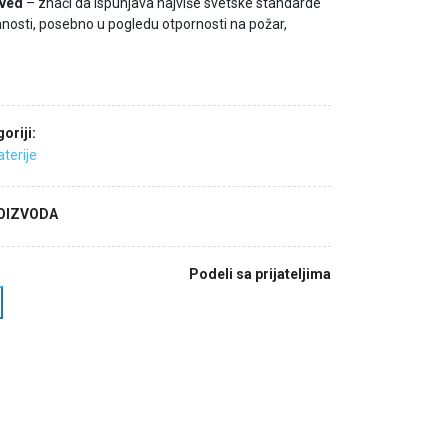
ved
– znači da ispunjava najviše svetske standarde
anosti, posebno u pogledu otpornosti na požar,
oriji:
terije
ROIZVODA
Podeli sa prijateljima