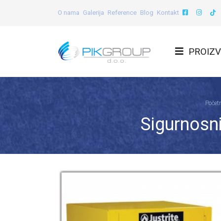
O nama
Galerija
Reference
Blog
Kontakt
PROIZV
Počet
Sigurnosni