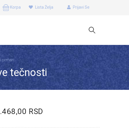
Korpa
Lista Želja
Prijavi Se
 ormari
ve tečnosti
0.468,00 RSD