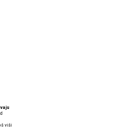
vaju
od
š viši