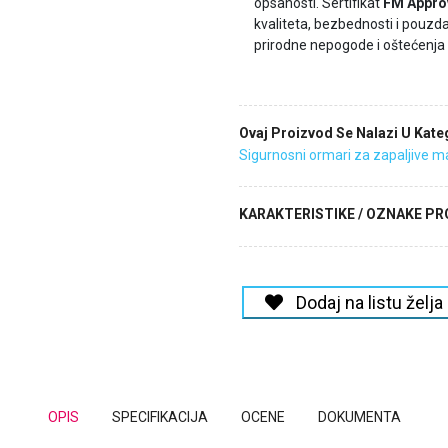
opsanosti. Sertifikat
FM Appro
kvaliteta, bezbednosti i pouzd
prirodne nepogode i oštećenja
Ovaj Proizvod Se Nalazi U Kateg
Sigurnosni ormari za zapaljive ma
KARAKTERISTIKE / OZNAKE P
Dodaj na listu želja
OPIS
SPECIFIKACIJA
OCENE
DOKUMENTA