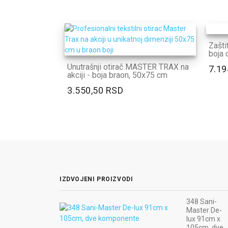
Zašti
boja 
Unutrašnji otirač MASTER TRAX na
7.19
akciji - boja braon, 50x75 cm
3.550,50 RSD
IZDVOJENI PROIZVODI
348 Sani-
Master De-
lux 91cm x
105cm, dve