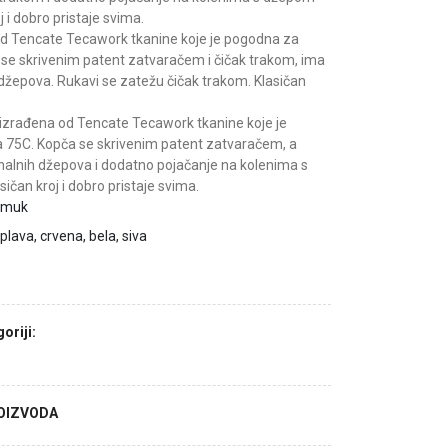
j i dobro pristaje svima.
d Tencate Tecawork tkanine koje je pogodna za
a se skrivenim patent zatvaračem i čičak trakom, ima
 džepova. Rukavi se zatežu čičak trakom. Klasičan
zrađena od Tencate Tecawork tkanine koje je
a 75C. Kopča se skrivenim patent zatvaračem, a
onalnih džepova i dodatno pojačanje na kolenima s
ičan kroj i dobro pristaje svima.
pamuk
plava, crvena, bela, siva
oriji:
ROIZVODA