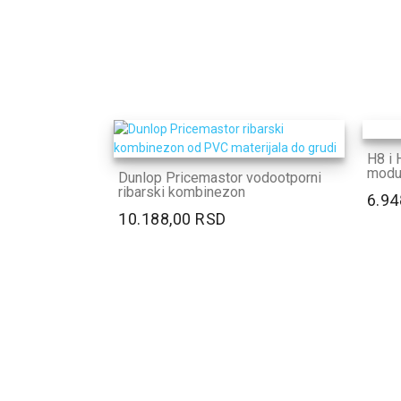
H8 i H
modul
Dunlop Pricemastor vodootporni
ribarski kombinezon
6.94
10.188,00 RSD