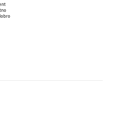
ent
tno
dobro