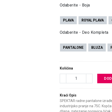
Odaberite - Boja
PLAVA
ROYAL PLAVA
Odaberite - Deo Kompleta
PANTALONE
BLUZA
Količina
DOD
Kraći Opis
SPEKTAR radne pantalone izrađe
industrijsko pranje na 75C. Kopč
džepa, zatezanje nogavica čičak