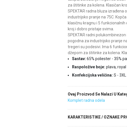
za štitinke za kolena. Klasičan kro
SPEKTAR radna bluza izrađena o
industrijsko pranje na 75C. Kopč
klasičnu kragnu i 5 funkcionalnih
kroj i dobro pristaje svima.
SPEKTAR radni polukombinezon i
pogodna za industrijsko pranje n
tregeri su podesivi. Ima 6 funkci
džepom za štitinke za kolena. Klas
Sastav:
65% poliester - 35% 
Raspoložive boje:
plava, royal 
Konfekcijska veličina:
S - 3XL
Ovaj Proizvod Se Nalazi U Kateg
Komplet radna odela
KARAKTERISTIKE / OZNAKE P