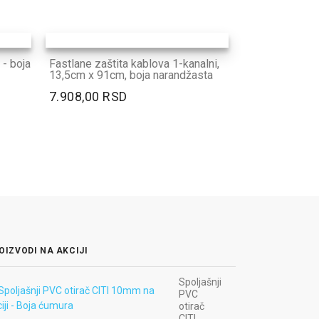
- boja
Fastlane zaštita kablova 1-kanalni,
13,5cm x 91cm, boja narandžasta
7.908,00 RSD
OIZVODI NA AKCIJI
Spoljašnji
PVC
otirač
CITI