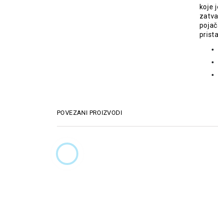
koje 
zatva
pojač
prist
POVEZANI PROIZVODI