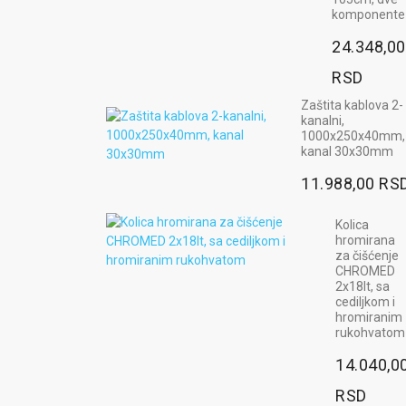
komponente
24.348,00
RSD
Zaštita kablova 2-
kanalni,
1000x250x40mm,
kanal 30x30mm
11.988,00 RS
Kolica
hromirana
za čišćenje
CHROMED
2x18lt, sa
cediljkom i
hromiranim
rukohvatom
14.040,0
RSD