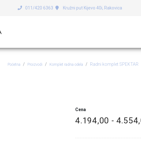
011/420 6363
Kružni put Kijevo 40i, Rakovica
A
Radni komplet SPEKTAR
Početna
Proizvodi
Komplet radna odela
Radni komplet SPEKTAR
Cena
4.194,00 - 4.554