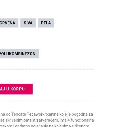
CRVENA
SIVA
BELA
POLUKOMBINEZON
AJ U KORPU
na od Tencate Tecawork tkanine koje je pogodna za
a se skrivenim patent zatvaračem, ima 4 funkcionalna
 trakom i dodatno pojačanje na kolenima s džepom