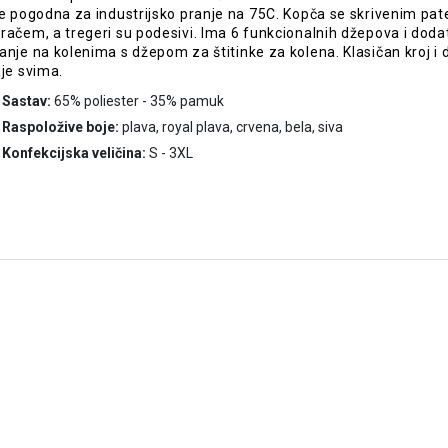
je pogodna za industrijsko pranje na 75C. Kopča se skrivenim pat
račem, a tregeri su podesivi. Ima 6 funkcionalnih džepova i doda
anje na kolenima s džepom za štitinke za kolena. Klasičan kroj i 
aje svima.
Sastav:
65% poliester - 35% pamuk
Raspoložive boje:
plava, royal plava, crvena, bela, siva
Konfekcijska veličina:
S - 3XL