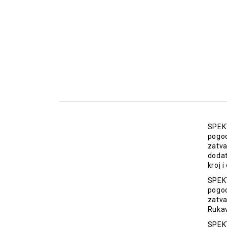
SPEKT
pogod
zatva
dodat
kroj 
SPEKT
pogod
zatva
Rukav
SPEKT