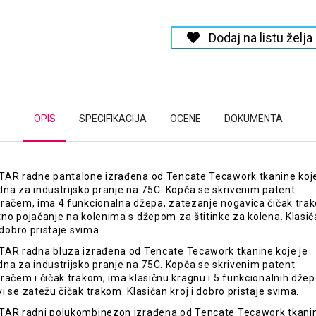
Dodaj na listu želja
OPIS
SPECIFIKACIJA
OCENE
DOKUMENTA
AR radne pantalone izrađena od Tencate Tecawork tkanine koje
na za industrijsko pranje na 75C. Kopča se skrivenim patent
račem, ima 4 funkcionalna džepa, zatezanje nogavica čičak trak
no pojačanje na kolenima s džepom za štitinke za kolena. Klasi
i dobro pristaje svima.
AR radna bluza izrađena od Tencate Tecawork tkanine koje je
na za industrijsko pranje na 75C. Kopča se skrivenim patent
račem i čičak trakom, ima klasičnu kragnu i 5 funkcionalnih džep
i se zatežu čičak trakom. Klasičan kroj i dobro pristaje svima.
AR radni polukombinezon izrađena od Tencate Tecawork tkani