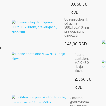
3.060,00
RSD
Ugaoni odbojnik
od gume,
800x100x10mm,
pravougaoni,
crno-žuti
948,00 RSD
D
Radne
pantalone
MAX NEO
- boja
plava
2.568,00
RSD
0
Zaštitna
gradjevinska
PVC mreža,