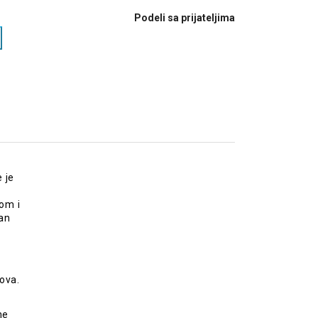
Podeli sa prijateljima
 je
om i
čan
ova.
ne