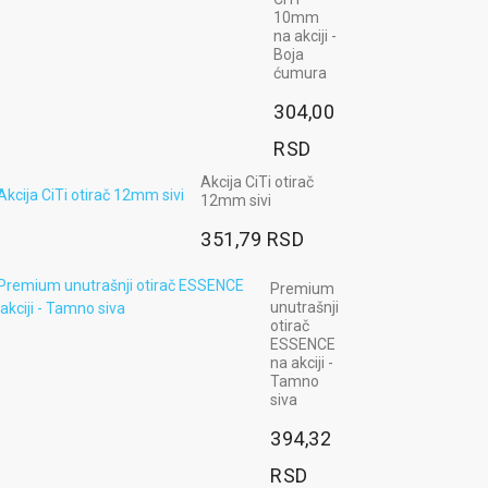
10mm
na akciji -
Boja
ćumura
304,00
RSD
Akcija CiTi otirač
12mm sivi
351,79 RSD
Premium
unutrašnji
otirač
ESSENCE
na akciji -
Tamno
siva
394,32
RSD