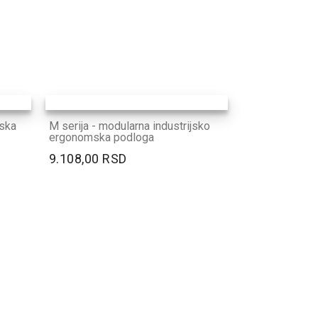
jska
M serija - modularna industrijsko
ergonomska podloga
9.108,00 RSD